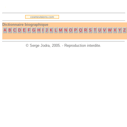
.
cosmovisions.com
Dictionnaire biographique
A
B
C
D
E
F
G
H
I
J
K
L
M
N
O
P
Q
R
S
T
U
V
W
X
Y
Z
©
Serge Jodra
, 2005. - Reproduction interdite.