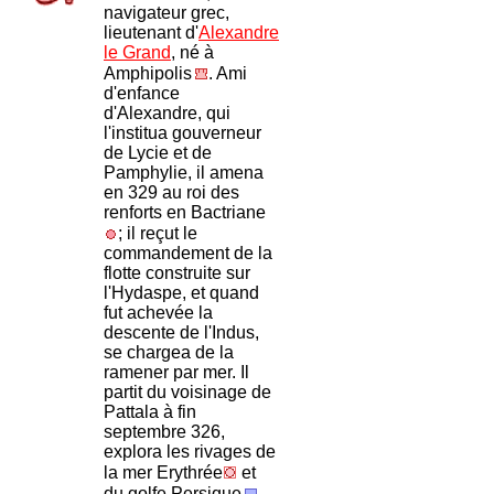
navigateur grec,
lieutenant d'
Alexandre
le Grand
, né à
Amphipolis
. Ami
d'enfance
d'Alexandre, qui
l'institua gouverneur
de Lycie et de
Pamphylie, il amena
en 329 au roi des
renforts en Bactriane
; il reçut le
commandement de la
flotte construite sur
l'Hydaspe, et quand
fut achevée la
descente de l'Indus,
se chargea de la
ramener par mer. Il
partit du voisinage de
Pattala à fin
septembre 326,
explora les rivages de
la mer Erythrée
et
du golfe Persique