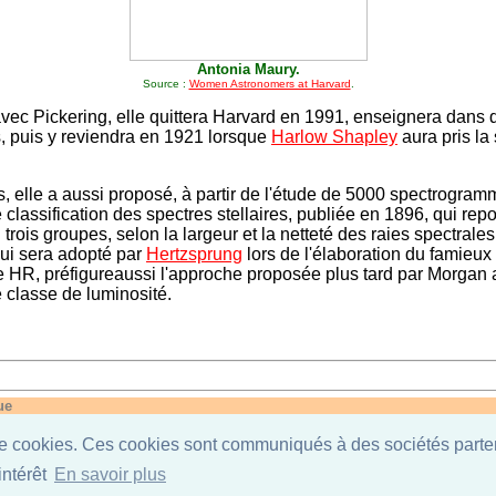
Antonia Maury.
Source :
Women Astronomers at Harvard
.
avec Pickering, elle quittera Harvard en 1991, enseignera dans 
s, puis y reviendra en 1921 lorsque
Harlow Shapley
aura pris la 
, elle a aussi proposé, à partir de l'étude de 5000 spectrogra
 classification des spectres stellaires, publiée en 1896, qui rep
 trois groupes, selon la largeur et la netteté des raies spectrale
ui sera adopté par
Hertzsprung
lors de l'élaboration du famieux
HR, préfigureaussi l'approche proposée plus tard par Morgan 
 classe de luminosité.
ue
J
K
L
M
N
O
P
Q
R
S
T
U
V
W
X
Y
Z
n de cookies. Ces cookies sont communiqués à des sociétés parte
intérêt
En savoir plus
©
Serge Jodra
, 2004. - Reproduction interdite.