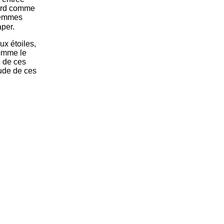
vard comme
 femmes
per.
ux étoiles,
comme le
e de ces
tude de ces