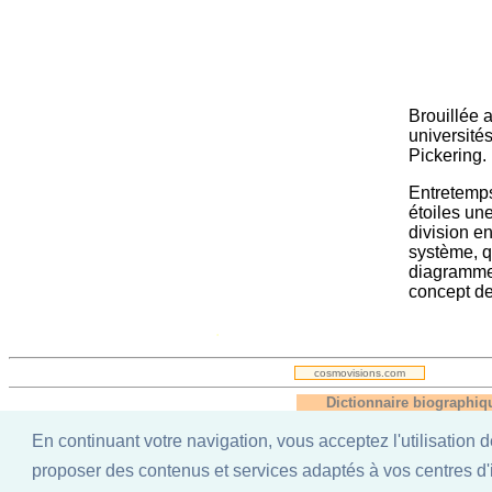
Brouillée 
université
Pickering.
Entretemps
étoiles une
division en
système, q
diagramme 
concept de
.
cosmovisions.com
Dictionnaire biographiq
A
B
C
D
E
F
G
H
I
En continuant votre navigation, vous acceptez l'utilisatio
proposer des contenus et services adaptés à vos centres d'