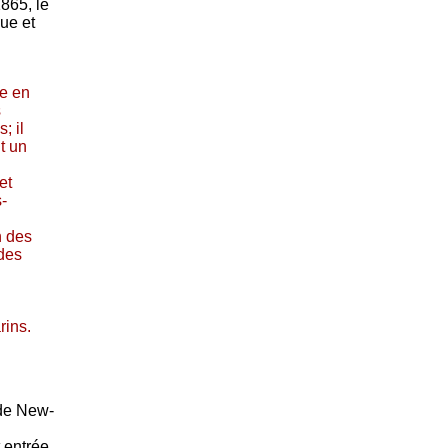
865, le
ue et
e en
s
; il
t un
et
-
n des
 des
rins.
 de New-
t entrée