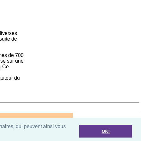
diverses
suite de
mmes de 700
ose sur une
s. Ce
autour du
naires, qui peuvent ainsi vous
OK!