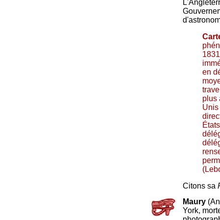
L'Angleter
Gouvernem
d'astronomi
Cart
phén
1831
immém
en dé
moye
trave
plus 
Unis
direc
États
délég
délég
rens
permi
(Leb
Citons sa
Maury
(An
York, mort
photograph