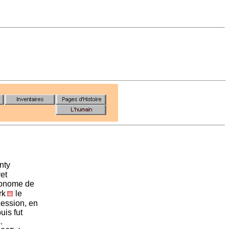
nty
vet
tronome de
rk
le
cession, en
uis fut
.