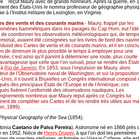
re
reçut Maury avec de grands honneurs. Après la guerre, en 1
ent des États-Unis le nomma professeur de géographie physiq
e à l'Institut militaire de Lexington, en Virginie.
es des vents et des courants marins
- Maury, frappé par les
omènes barométriques dans les parages du Cap Horn, eut l'idé
 de coordonner les observations météorologiques qui, de temp
orial, avaient été consignées sur les livres de bord des navires
duisit des Cartes de vents et de courants marins, et il en conclu
n de diminuer le plus possible le temps à employer pour une
rsée; c'est ainsi qu'il parvint à déterminer une route, plus courte 
avantageuse que celle que l'on suivait, pour se rendre des États
 à
Rio de Janeiro
. En 1853, sous l'impulsion de Maury, alors
teur de l'Observatoire naval de Washington, et sur la propositio
-Unis, il s'ouvrit à Bruxelles un Congrès international composé
ués des principaux États de l'Europe et de l'Amérique; ces
ués fixèrent l'uniformité des observations nautiques. Les
eignements nombreux que Maury reput après ce Congrès lui
rent de compléter ses Cartes et de les rendre très utiles aux ma
on, 1899).
Physical Geography of the Sea
(1854).
tonia
Caetano de Paiva Pereira
). Astronome né en 1866 près
e en 1952. Nièce de
Henry Draper
, à qui l'on doit les premières
ies de spectres stellaires, et formée au Vassar College, elle es