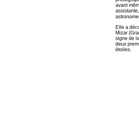
avant même
assistante
astronomes
Elle a déc
Mizar (Gra
signe de l
deux premi
étoiles.