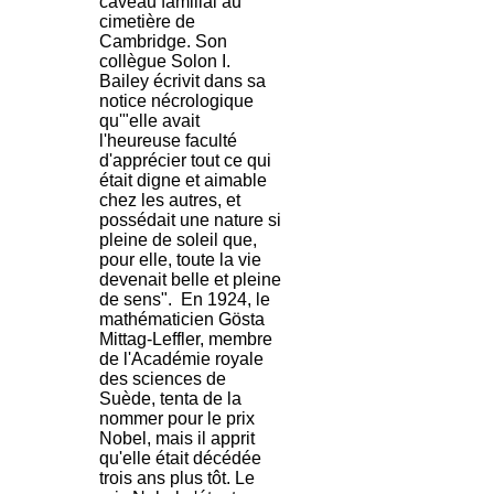
caveau familial au
cimetière de
Cambridge. Son
collègue Solon I.
Bailey écrivit dans sa
notice nécrologique
qu'"elle avait
l'heureuse faculté
d'apprécier tout ce qui
était digne et aimable
chez les autres, et
possédait une nature si
pleine de soleil que,
pour elle, toute la vie
devenait belle et pleine
de sens". En 1924, le
mathématicien Gösta
Mittag-Leffler, membre
de l'Académie royale
des sciences de
Suède, tenta de la
nommer pour le prix
Nobel, mais il apprit
qu'elle était décédée
trois ans plus tôt. Le