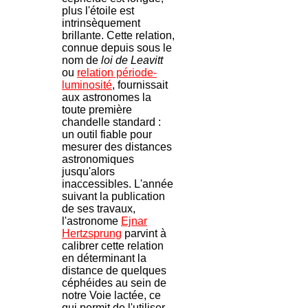
plus l'étoile est
intrinsèquement
brillante. Cette relation,
connue depuis sous le
nom de
loi de Leavitt
ou
relation période-
luminosité
, fournissait
aux astronomes la
toute première
chandelle standard :
un outil fiable pour
mesurer des distances
astronomiques
jusqu'alors
inaccessibles. L'année
suivant la publication
de ses travaux,
l'astronome
Ejnar
Hertzsprung
parvint à
calibrer cette relation
en déterminant la
distance de quelques
céphéides au sein de
notre Voie lactée, ce
qui permit de l'utiliser