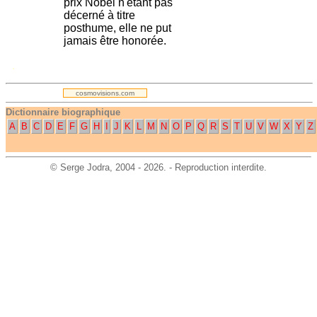
prix Nobel n'étant pas
décerné à titre
posthume, elle ne put
jamais être honorée.
.
cosmovisions.com
Dictionnaire biographique
A
B
C
D
E
F
G
H
I
J
K
L
M
N
O
P
Q
R
S
T
U
V
W
X
Y
Z
©
Serge Jodra
, 2004 - 2026. - Reproduction interdite.