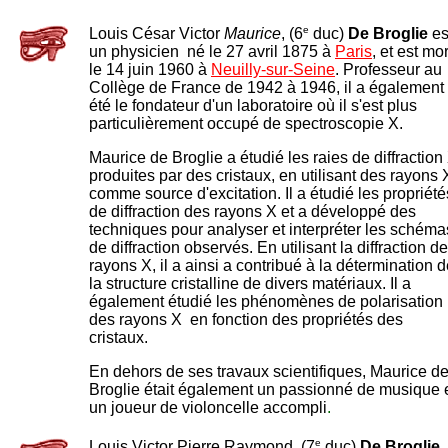
e
Louis César Victor
Maurice
, (6
duc)
De Broglie
es
un physicien né le 27 avril 1875 à
Paris
, et est mo
le 14 juin 1960 à
Neuilly-sur-Seine
. Professeur au
Collège de France de 1942 à 1946, il a également
été le fondateur d'un laboratoire où il s'est plus
particulièrement occupé de spectroscopie X.
Maurice de Broglie a étudié les raies de diffraction
produites par des cristaux, en utilisant des rayons 
comme source d'excitation. Il a étudié les propriété
de diffraction des rayons X et a développé des
techniques pour analyser et interpréter les schéma
de diffraction observés. En utilisant la diffraction d
rayons X, il a ainsi a contribué à la détermination 
la structure cristalline de divers matériaux. Il a
également étudié les phénomènes de polarisation
des rayons X en fonction des propriétés des
cristaux.
En dehors de ses travaux scientifiques, Maurice d
Broglie était également un passionné de musique 
un joueur de violoncelle accompli
.
e
Louis Victor Pierre Raymond, (7
duc)
De
Broglie
,