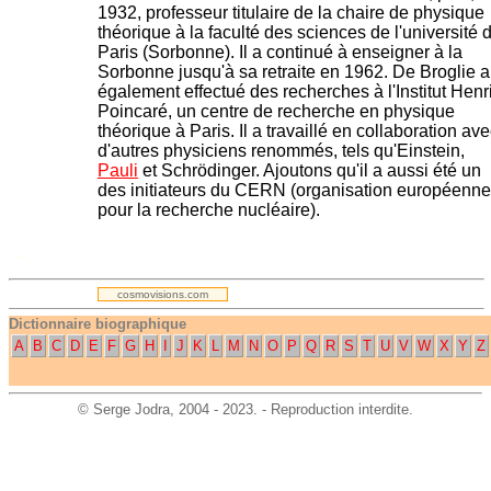
1932, professeur titulaire de la chaire de physique
théorique à la faculté des sciences de l'université 
Paris (Sorbonne). Il a continué à enseigner à la
Sorbonne jusqu'à sa retraite en 1962. De Broglie a
également effectué des recherches à l'Institut Henr
Poincaré, un centre de recherche en physique
théorique à Paris. Il a travaillé en collaboration av
d'autres physiciens renommés, tels qu'Einstein,
Pauli
et Schrödinger. Ajoutons qu'il a aussi été un
des initiateurs du CERN (organisation européenne
pour la recherche nucléaire).
.
cosmovisions.com
Dictionnaire biographique
A
B
C
D
E
F
G
H
I
J
K
L
M
N
O
P
Q
R
S
T
U
V
W
X
Y
Z
©
Serge Jodra
, 2004 - 2023. - Reproduction interdite.