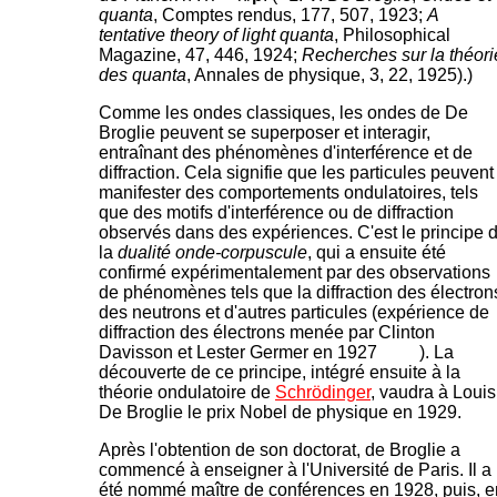
quanta
, Comptes rendus, 177, 507, 1923;
A
tentative theory of light quanta
, Philosophical
Magazine, 47, 446, 1924;
Recherches sur la théori
des quanta
, Annales de physique, 3, 22, 1925).)
Comme les ondes classiques, les ondes de De
Broglie peuvent se superposer et interagir,
entraînant des phénomènes d'interférence et de
diffraction. Cela signifie que les particules peuvent
manifester des comportements ondulatoires, tels
que des motifs d'interférence ou de diffraction
observés dans des expériences. C'est le principe 
la
dualité onde-corpuscule
, qui a ensuite été
confirmé expérimentalement par des observations
de phénomènes tels que la diffraction des électron
des neutrons et d'autres particules (expérience de
diffraction des électrons menée par Clinton
Davisson et Lester Germer en 1927
). La
découverte de ce principe, intégré ensuite à la
théorie ondulatoire de
Schrödinger
, vaudra à Louis
De Broglie le prix Nobel de physique en 1929.
Après l'obtention de son doctorat, de Broglie a
commencé à enseigner à l'Université de Paris. Il a
été nommé maître de conférences en 1928, puis, e