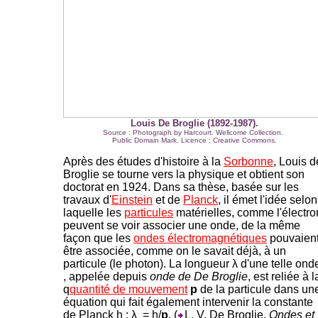
Louis De Broglie (1892-1987).
Source : Photograph by Harcourt. Wellcome Collection.
Public Domain Mark. Licence : Creative Commons.
Après des études d'histoire à la
Sorbonne
, Louis d
Broglie se tourne vers
la physique et obtient son
doctorat en 1924. Dans sa thèse, basée sur les
travaux d'
Einstein
et de
Planck
, il émet l'idée selon
laquelle les
particules
matérielles, comme l'électro
peuvent se voir associer une onde, de la même
façon que les
ondes électromagnétiques
pouvaien
être assoc
iée, comme on le savait déjà, à un
particule (le photon). La longueur λ d'une telle ond
, appelée depuis
onde de De Broglie
, est reliée à l
q
quantité de mouvement
p
de la particule dans un
équation qui fait également intervenir la constante
de Planck h : λ = h/
p
. (
L. V. De Broglie,
Ondes et