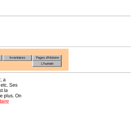
, a
 etc. Ses
st
la
e plus. On
aire