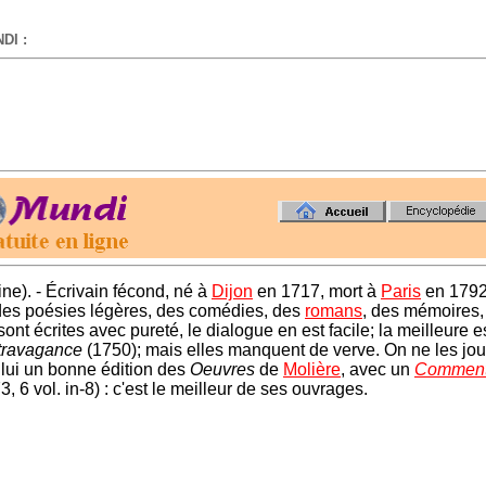
DI :
-
ne). - Écrivain fécond, né à
Dijon
en 1717, mort à
Paris
en 1792
es poésies légères, des comédies, des
romans
, des mémoires,
nt écrites avec pureté, le dialogue en est facile; la meilleure e
travagance
(1750); mais elles manquent de verve. On ne les jou
 lui un bonne édition des
Oeuvres
de
Molière
, avec un
Comment
3, 6 vol. in-8) : c'est le meilleur de ses ouvrages.