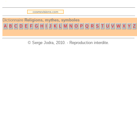
cosmovisions.com
Dictionnaire
Religions, mythes, symboles
A
B
C
D
E
F
G
H
I
J
K
L
M
N
O
P
Q
R
S
T
U
V
W
X
Y
Z
©
Serge Jodra
, 2010. - Reproduction interdite.