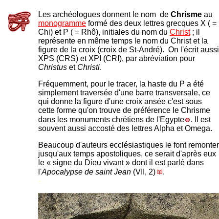
Les archéologues donnent le nom de
Chrisme
au
monogramme
formé des deux lettres grecques X ( =
Chi) et P ( = Rhô), initiales du nom du
Christ
; il
représente en même temps le nom du Christ et la
figure de la croix (croix de St-André). On l'écrit aussi
XPS (CRS) et XPI (CRI), par abréviation pour
Christus
et
Christi
.
Fréquemment, pour le tracer, la haste du P a été
simplement traversée d'une barre transversale, ce
qui donne la figure d'une croix ansée c'est sous
cette forme qu'on trouve de préférence le Chrisme
dans les monuments chrétiens de l'Egypte
. Il est
souvent aussi accosté des lettres Alpha et Omega.
Beaucoup d'auteurs ecclésiastiques le font remonter
jusqu'aux temps apostoliques, ce serait d'après eux
le « signe du Dieu vivant » dont il est parlé dans
l'
Apocalypse de saint Jean
(VII, 2)
.
-