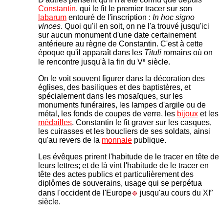
Constantin
, qui le fit le premier tracer sur son
labarum
entouré de l'inscription :
In hoc signo
vinces
. Quoi qu'il en soit, on ne l'a trouvé jusqu'ici
sur aucun monument d'une date certainement
antérieure au règne de Constantin. C'est à cette
époque qu'il apparaît dans les
Tituli
romains où on
e
le rencontre jusqu'à la fin du V
siècle.
On le voit souvent figurer dans la décoration des
églises, des basiliques et des baptistères, et
spécialement dans les mosaïques, sur les
monuments funéraires, les lampes d'argile ou de
métal, les fonds de coupes de verre, les
bijoux
et les
médailles
. Constantin le fit graver sur les casques,
les cuirasses et les boucliers de ses soldats, ainsi
qu'au revers de la
monnaie
publique.
Les évêques prirent l'habitude de le tracer en tête de
leurs lettres; et de là vint l'habitude de le tracer en
tête des actes publics et particulièrement des
diplômes de souverains, usage qui se perpétua
e
dans l'occident de l'Europe
jusqu'au cours du XI
siècle.
.