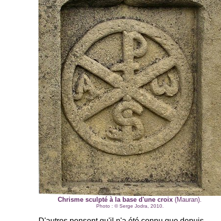
Chrisme sculpté à la base d'une croix
(Mauran).
Photo : ©
Serge Jodra
, 2010.
D'autres pensent qu'il n'a été connu que depuis