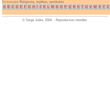
Dictionnaire
Religions, mythes, symboles
A
B
C
D
E
F
G
H
I
J
K
L
M
N
O
P
Q
R
S
T
U
V
W
X
Y
Z
©
Serge Jodra
, 2004. - Reproduction interdite.