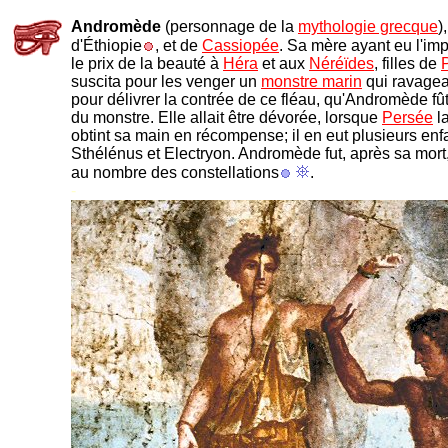
Andromède
(personnage de la
mythologie grecque
)
d'Éthiopie
, et de
Cassiopée
. Sa mère ayant eu l'im
le prix de la beauté à
Héra
et aux
Néréïdes
, filles de
suscita pour les venger un
monstre marin
qui ravagea É
pour délivrer la contrée de ce fléau, qu'Andromède fû
du monstre. Elle allait être dévorée, lorsque
Persée
la
obtint sa main en récompense; il en eut plusieurs enfa
Sthélénus et Electryon. Andromède fut, après sa mort
au nombre des constellations
.
-