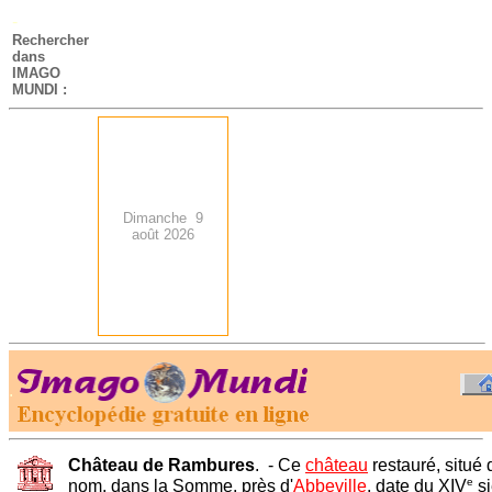
-
Rechercher
dans
IMAGO
MUNDI :
Dimanche 9
août 2026
.
-
Château de Rambures
. - Ce
château
restauré, situ
e
nom, dans la Somme, près d'
Abbeville
, date du XIV
si