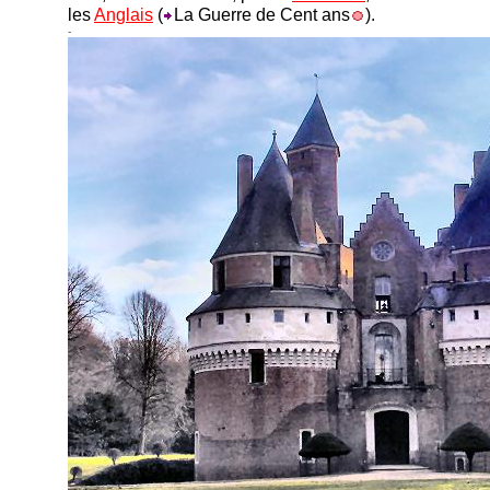
les
Anglais
(
La Guerre de Cent ans
).
-