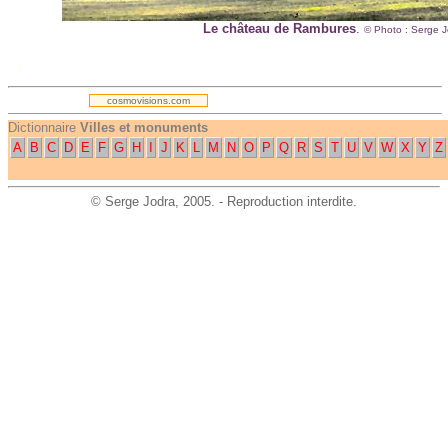
Le château de Rambures
.
© Photo :
Serge J
.
cosmovisions.com
Dictionnaire
Villes et monuments
A
B
C
D
E
F
G
H
I
J
K
L
M
N
O
P
Q
R
S
T
U
V
W
X
Y
Z
©
Serge Jodra
, 2005. - Reproduction interdite.