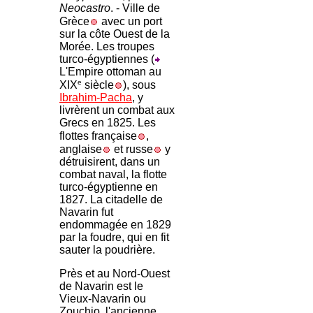
Neocastro
. - Ville de
Grèce
avec un port
sur la côte Ouest de la
Morée. Les troupes
turco-égyptiennes (
L'Empire ottoman au
e
XIX
siècle
), sous
Ibrahim-Pacha
, y
livrèrent un combat aux
Grecs en 1825. Les
flottes française
,
anglaise
et russe
y
détruisirent, dans un
combat naval, la flotte
turco-égyptienne en
1827. La citadelle de
Navarin fut
endommagée en 1829
par la foudre, qui en fit
sauter la poudrière.
Près et au Nord-Ouest
de Navarin est le
Vieux-Navarin ou
Zouchio, l'ancienne