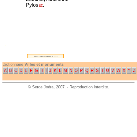
Pylos
.
.
cosmovisions.com
Dictionnaire
Villes et monuments
A
B
C
D
E
F
G
H
I
J
K
L
M
N
O
P
Q
R
S
T
U
V
W
X
Y
Z
©
Serge Jodra
, 2007. - Reproduction interdite.