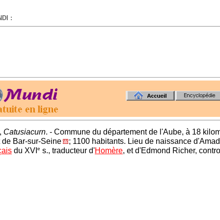
DI :
-
,
Catusiacurn
. - Commune du département de l'Aube, à 18 kilo
 de Bar-sur-Seine
; 1100 habitants. Lieu de naissance d'Ama
e
çais
du XVI
s., traducteur d'
Homère
, et d'Edmond Richer, contro