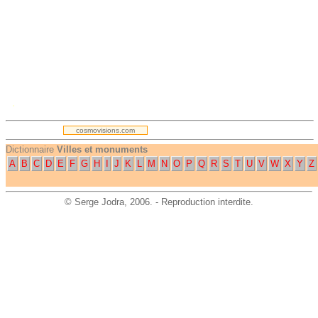
.
cosmovisions.com
Dictionnaire
Villes et monuments
A
B
C
D
E
F
G
H
I
J
K
L
M
N
O
P
Q
R
S
T
U
V
W
X
Y
Z
©
Serge Jodra
, 2006. - Reproduction interdite.