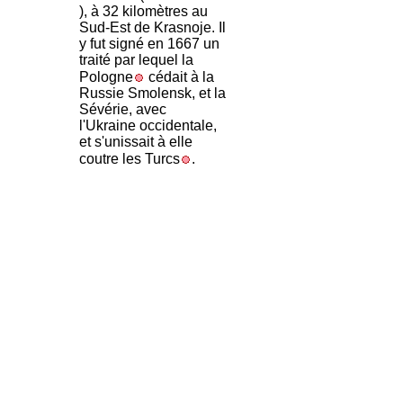
), à 32 kilomètres au
Sud-Est de Krasnoje. Il
y fut signé en 1667 un
traité par lequel la
Pologne
cédait à la
Russie Smolensk, et la
Sévérie, avec
l'Ukraine occidentale,
et s'unissait à elle
coutre les Turcs
.