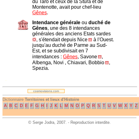
du Taro et ceux de la Stura et de
Montenotte, avait pour chef-lieu
Gênes
.
Intendance générale
ou
duché de
Gênes
, une des 8 intendances
générales des anciens Etats sardes
, s'étendait depuis Nice
à l'Ouest.
jusqu'au duché de Parme au Sud-
Est, et se subdivisait en 7
intendances :
Gênes
, Savone
,
Albenga, Novi , Chiavari, Bobbio
,
Spezia.
.
cosmovisions.com
Dictionnaire
Territoires et lieux d'Histoire
A
B
C
D
E
F
G
H
I
J
K
L
M
N
O
P
Q
R
S
T
U
V
W
X
Y
Z
©
Serge Jodra
, 2007. - Reproduction interdite.