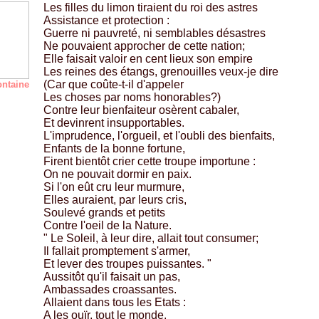
Les filles du limon tiraient du roi des astres
Assistance et protection :
Guerre ni pauvreté, ni semblables désastres
Ne pouvaient approcher de cette nation;
Elle faisait valoir en cent lieux son empire
Les reines des étangs, grenouilles veux-je dire
(Car que coûte-t-il d'appeler
ontaine
Les choses par noms honorables?)
Contre leur bienfaiteur osèrent cabaler,
Et devinrent insupportables.
L'imprudence, l'orgueil, et l'oubli des bienfaits,
Enfants de la bonne fortune,
Firent bientôt crier cette troupe importune :
On ne pouvait dormir en paix.
Si l'on eût cru leur murmure,
Elles auraient, par leurs cris,
Soulevé grands et petits
Contre l'oeil de la Nature.
" Le Soleil, à leur dire, allait tout consumer;
Il fallait promptement s'armer,
Et lever des troupes puissantes. "
Aussitôt qu'il faisait un pas,
Ambassades croassantes.
Allaient dans tous les Etats :
A les ouïr, tout le monde,