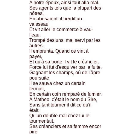
A notre époux, ainsi tout alla mal.
Ses agents tels que la plupart des
nôtres,
En abusaient: il perdit un
vaisseau,
Et vit aller le commerce à vau-
l'eau,
Trompé des uns, mal servi par les
autres.
Il emprunta. Quand ce vint à
payer,
Et qu'à sa porte il vit le créancier,
Force lui fut d'esquiver par la fuite,
Gagnant les champs, où de l'âpre
poursuite
Il se sauva chez un certain
fermier,
En certain coin remparé de fumier.
A Matheo, c'était le nom du Sire,
Sans tant tourner il dit ce qu'il
était;
Qu'un double mal chez lui le
tourmentait,
Ses créanciers et sa femme encor
pire: