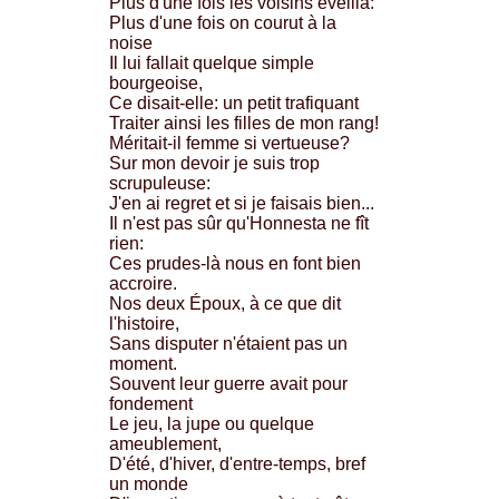
Plus d'une fois les voisins éveilla:
Plus d'une fois on courut à la
noise
Il lui fallait quelque simple
bourgeoise,
Ce disait-elle: un petit trafiquant
Traiter ainsi les filles de mon rang!
Méritait-il femme si vertueuse?
Sur mon devoir je suis trop
scrupuleuse:
J'en ai regret et si je faisais bien...
Il n'est pas sûr qu'Honnesta ne fît
rien:
Ces prudes-là nous en font bien
accroire.
Nos deux Époux, à ce que dit
l'histoire,
Sans disputer n'étaient pas un
moment.
Souvent leur guerre avait pour
fondement
Le jeu, la jupe ou quelque
ameublement,
D'été, d'hiver, d'entre-temps, bref
un monde