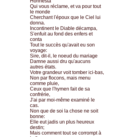
Honnesta
Qui vous réclame, et va pour tout
le monde
Cherchant l'époux que le Ciel lui
donna.
Incontinent le Diable décampa,
S'enfuit au fond des enfers et
conta
Tout le succès qu'avait eu son
voyage:
Sire, dit-il, le noeud du mariage
Damne aussi dru qu'aucuns
autres états.
Votre grandeur voit tomber ici-bas,
Non par flocons, mais menu
comme pluie,
Ceux que l'hymen fait de sa
confrérie,
J'ai par moi-même examiné le
cas.
Non que de soi la chose ne soit
bonne:
Elle eut jadis un plus heureux
destin;
Mais comment tout se corrompt à