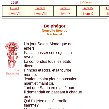
1668
Livre I
Livre II
Livre III
Livre IV
Li
Livre VII
Livre VIII
Livre IX
Livre X
Li
Belphégor
Nouvelle tirée de
Machiavel
Un jour Satan, Monarque des
enfers,
Faisait passer ses sujets en
revue.
Là confondus tous les états
divers,
Princes et Rois, et la tourbe
La
Fontaine
menue,
Jetaient maint pleur, poussaient
maint et maint cri,
Tant que Satan en était étourdi.
Il demandait en passant à chaque
âme:
Qui t'a jetée en l'éternelle
flamme?