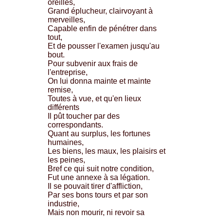
oreilles,
Grand éplucheur, clairvoyant à
merveilles,
Capable enfin de pénétrer dans
tout,
Et de pousser l'examen jusqu'au
bout.
Pour subvenir aux frais de
l'entreprise,
On lui donna mainte et mainte
remise,
Toutes à vue, et qu'en lieux
différents
Il pût toucher par des
correspondants.
Quant au surplus, les fortunes
humaines,
Les biens, les maux, les plaisirs et
les peines,
Bref ce qui suit notre condition,
Fut une annexe à sa légation.
Il se pouvait tirer d'affliction,
Par ses bons tours et par son
industrie,
Mais non mourir, ni revoir sa