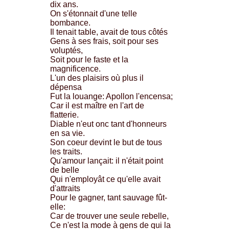
dix ans.
On s'étonnait d'une telle
bombance.
Il tenait table, avait de tous côtés
Gens à ses frais, soit pour ses
voluptés,
Soit pour le faste et la
magnificence.
L'un des plaisirs où plus il
dépensa
Fut la louange: Apollon l'encensa;
Car il est maître en l'art de
flatterie.
Diable n'eut onc tant d'honneurs
en sa vie.
Son coeur devint le but de tous
les traits.
Qu'amour lançait: il n'était point
de belle
Qui n'employât ce qu'elle avait
d'attraits
Pour le gagner, tant sauvage fût-
elle:
Car de trouver une seule rebelle,
Ce n'est la mode à gens de qui la