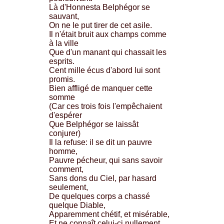
Là d'Honnesta Belphégor se
sauvant,
On ne le put tirer de cet asile.
Il n'était bruit aux champs comme
à la ville
Que d'un manant qui chassait les
esprits.
Cent mille écus d'abord lui sont
promis.
Bien affligé de manquer cette
somme
(Car ces trois fois l'empêchaient
d'espérer
Que Belphégor se laissât
conjurer)
Il la refuse: il se dit un pauvre
homme,
Pauvre pécheur, qui sans savoir
comment,
Sans dons du Ciel, par hasard
seulement,
De quelques corps a chassé
quelque Diable,
Apparemment chétif, et misérable,
Et ne connaît celui-ci nullement.