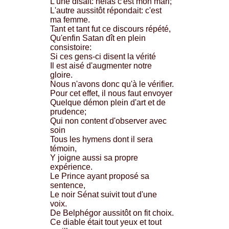
L'une disait: hélas c'est mon mari;
L'autre aussitôt répondait: c'est
ma femme.
Tant et tant fut ce discours répété,
Qu'enfin Satan dît en plein
consistoire:
Si ces gens-ci disent la vérité
Il est aisé d'augmenter notre
gloire.
Nous n'avons donc qu'à le vérifier.
Pour cet effet, il nous faut envoyer
Quelque démon plein d'art et de
prudence;
Qui non content d'observer avec
soin
Tous les hymens dont il sera
témoin,
Y joigne aussi sa propre
expérience.
Le Prince ayant proposé sa
sentence,
Le noir Sénat suivit tout d'une
voix.
De Belphégor aussitôt on fit choix.
Ce diable était tout yeux et tout