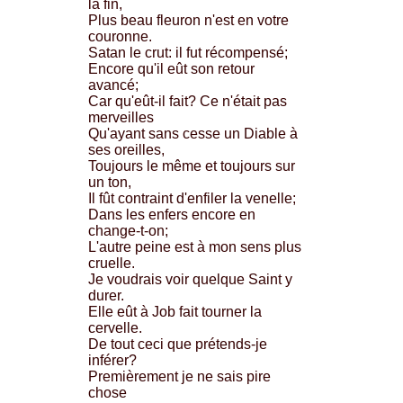
la fin,
Plus beau fleuron n'est en votre
couronne.
Satan le crut: il fut récompensé;
Encore qu'il eût son retour
avancé;
Car qu'eût-il fait? Ce n'était pas
merveilles
Qu'ayant sans cesse un Diable à
ses oreilles,
Toujours le même et toujours sur
un ton,
Il fût contraint d'enfiler la venelle;
Dans les enfers encore en
change-t-on;
L'autre peine est à mon sens plus
cruelle.
Je voudrais voir quelque Saint y
durer.
Elle eût à Job fait tourner la
cervelle.
De tout ceci que prétends-je
inférer?
Premièrement je ne sais pire
chose