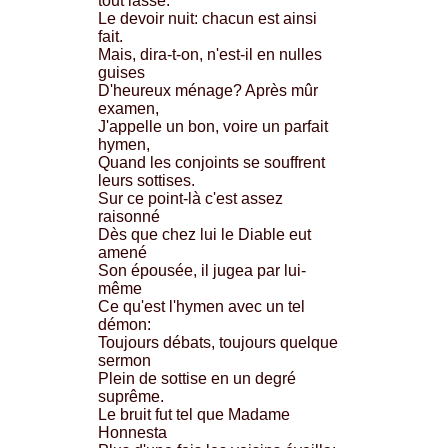
tout lasse.
Le devoir nuit: chacun est ainsi
fait.
Mais, dira-t-on, n'est-il en nulles
guises
D'heureux ménage? Après mûr
examen,
J'appelle un bon, voire un parfait
hymen,
Quand les conjoints se souffrent
leurs sottises.
Sur ce point-là c'est assez
raisonné
Dès que chez lui le Diable eut
amené
Son épousée, il jugea par lui-
même
Ce qu'est l'hymen avec un tel
démon:
Toujours débats, toujours quelque
sermon
Plein de sottise en un degré
suprême.
Le bruit fut tel que Madame
Honnesta