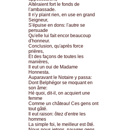
Altéraient fort le fonds de
l'ambassade.
Il n'y plaint rien, en use en grand
Seigneur,
S'épuise en dons: l'autre se
persuade
Qu'elle lui fait encor beaucoup
d'honneur.
Conclusion, qu'après force
prières,
Et des façons de toutes les
manières,
Il eut un oui de Madame
Honnesta.
Auparavant le Notaire y passa:
Dont Belphégor se moquant en
son âme:
Hé quoi, dit-il, on acquiert une
femme
Comme un château! Ces gens ont
tout gâté.
Il eut raison: ôtez d'entre les
hommes
La simple foi, le meilleur est ôté.
Nous nous jetons, pauvres gens