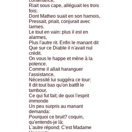
contenance,
Riait sous cape, alléguait les trois
fois;
Dont Matheo suait en son harnois,
Pressait, priait, conjurait avec
larmes.
Le tout en vain: plus il est en
alarmes,
Plus l'autre rit. Enfin le manant dit
Que sur ce Diable il n'avait nul
crédit.
On vous le happe et mène à la
potence.
Comme il allait haranguer
l'assistance,
Nécessité lui suggéra ce tour:
Il dit tout bas qu'on battît le
tambour,
Ce qui fut fait; de quoi l'esprit
immonde
Un peu surpris au manant
demanda:
Pourquoi ce bruit? coquin,
qu'entends-je là;
L'autre répond: C'est Madame