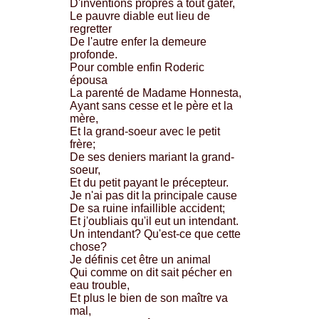
D'inventions propres à tout gâter,
Le pauvre diable eut lieu de
regretter
De l'autre enfer la demeure
profonde.
Pour comble enfin Roderic
épousa
La parenté de Madame Honnesta,
Ayant sans cesse et le père et la
mère,
Et la grand-soeur avec le petit
frère;
De ses deniers mariant la grand-
soeur,
Et du petit payant le précepteur.
Je n'ai pas dit la principale cause
De sa ruine infaillible accident;
Et j'oubliais qu'il eut un intendant.
Un intendant? Qu'est-ce que cette
chose?
Je définis cet être un animal
Qui comme on dit sait pécher en
eau trouble,
Et plus le bien de son maître va
mal,