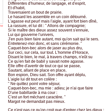
Différentes d'humeur, de langage, et d'esprit,
Et d'habit,
Traversaient un bout de prairie.
Le hasard les assemble en un coin détourné.
L'agasse eut peur! mais l'aigle, ayant fort bien dîné,
La rassure, et lui dit : " Allons de compagnie;
ne
Si le maître des dieux assez souvent s'ennuie,
Lui qui gouverne l'univers,
J'en puis bien faire autant, moi qu'on sait qui le sers.
Entretenez-moi donc, et sans cérémonie. "
Caquet-bon-bec alors de jaser au plus dru,
Sur ceci, sur cela, sur tout. L'homme d'Horace,
Disant le bien, le mal, à travers champs, n'eût su
Ce qu'en fait de babil y savait notre agasse.
Elle offre d'avertir de tout ce qui se passe,
Sautant, allant de place en place,
Bon espion, Dieu sait. Son offre ayant déplu,
L'aigle lui dit tout en colère :
" Ne quittez point votre séjour,
Caquet-bon-bec, ma mie : adieu; je n'ai que faire
D'une babillarde à ma cour :
C'est un fort méchant caractère. "
Margot ne demandait pas mieux.
Ce n'est pas ce qu'on croit que d'entrer chez les dieux :