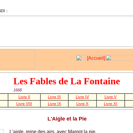
DI :
-
Les Fables de La Fontaine
1668
Livre II
Livre III
Livre IV
Livre V
I
Livre VIII
Livre IX
Livre X
Livre XI
L'Aigle et la Pie
L'aigle, reine des airs, avec Margot la pie,