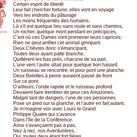
Certain esprit de liberté
Leur fait chercher fortune; elles vont en voyage
Vers les endroits du pâturage
Les moins fréquentés des humains.
Là s'il est quelque lieu sans route et sans chemins,
Un rocher, quelque mont pendant en précipices,
aine
C'est où ces Dames vont promener leurs caprices;
Rien ne peut arrêter cet animal grimpant.
Deux Chèvres donc s'émancipant,
Toutes deux ayant patte blanche,
Quittèrent les bas prés, chacune de sa part.
L'une vers l'autre allait pour quelque bon hasard.
Un ruisseau se rencontre, et pour pont une planche.
Deux Belettes à peine auraient passé de front
Sur ce pont;
D'ailleurs, l'onde rapide et le ruisseau profond
Devaient faire trembler de peur ces Amazones.
Malgré tant de dangers, l'une de ces personnes
Pose un pied sur la planche, et l'autre en fait autant.
Je m'imagine voir avec Louis le Grand
Philippe Quatre qui s'avance
Dans l'île de la Conférence.
Ainsi s'avançaient pas à pas,
Nez à nez, nos Aventurières,
Qui, toutes deux étant fort fières,