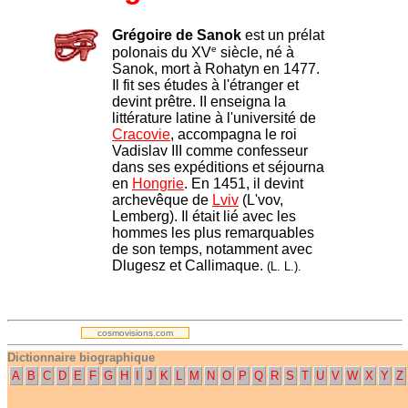
Grégoire de Sanok
est un prélat
e
polonais du XV
siècle, né à
Sanok, mort à Rohatyn en 1477.
Il fit ses études à l'étranger et
devint prêtre. II enseigna la
littérature latine à l'université de
Cracovie
, accompagna le roi
Vadislav III comme confesseur
dans ses expéditions et séjourna
en
Hongrie
. En 1451, il devint
archevêque de
Lviv
(L'vov,
Lemberg). Il était lié avec les
hommes les plus remarquables
de son temps, notamment avec
Dlugesz et Callimaque.
(L. L.).
.
cosmovisions.com
Dictionnaire biographique
A
B
C
D
E
F
G
H
I
J
K
L
M
N
O
P
Q
R
S
T
U
V
W
X
Y
Z