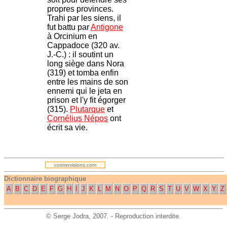
propres provinces.
Trahi par les siens, il
fut battu par
Antigone
à Orcinium en
Cappadoce (320 av.
J.-C.) : il soutint un
long siège dans Nora
(319) et tomba enfin
entre les mains de son
ennemi qui le jeta en
prison et l'y fit égorger
(315).
Plutarque
et
Cornélius Népos
ont
écrit sa vie.
.
cosmovisions.com
Dictionnaire biographique
A
B
C
D
E
F
G
H
I
J
K
L
M
N
O
P
Q
R
S
T
U
V
W
X
Y
Z
©
Serge Jodra
, 2007. - Reproduction interdite.