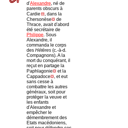
d'
Alexandre
, né de
parents obscurs à
Cardie
, dans la
Chersonèse
de
Thrace, avait d'abord
été secrétaire de
Philippe
. Sous
Alexandre, il
commanda le corps
des
Hétères
(c.-à-d.
Compagnons). A la
mort du conquérant, il
reçut en partage la
Paphlagonie
et la
Cappadoce
, et eut
sans cesse à
combattre les autres
généraux, soit pour
protéger la veuve et
les enfants
d'Alexandre et
empêcher le
démembrement des
Etats macédoniens,
soit pour défendre ses