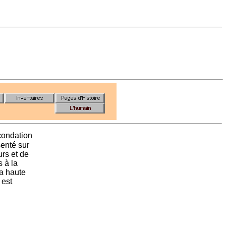
écondation
senté sur
urs et de
s à la
la haute
est