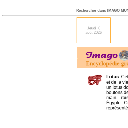
-
Rechercher dans IMAGO MUN
Jeudi 6
août 2026
.
Lotus
. Ce
et de la vi
un lotus do
boutons de 
main. Troi
Égypte. Ce
représenté