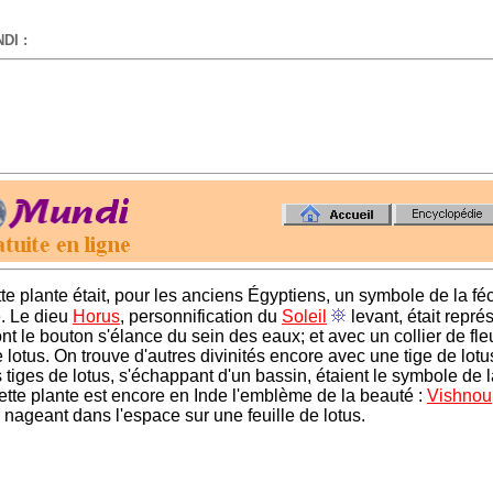
DI :
-
tte plante était, pour les anciens Égyptiens, un symbole de la f
e. Le dieu
Horus
, personnification du
Soleil
levant, était repré
nt le bouton s'élance du sein des eaux; et avec un collier de fle
lotus. On trouve d'autres divinités encore avec une tige de lotu
s tiges de lotus, s'échappant d'un bassin, étaient le symbole de 
tte plante est encore en Inde l'emblème de la beauté :
Vishnou
 nageant dans l'espace sur une feuille de lotus.