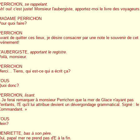
PERRICHON,
se rappelant.
h! oui! c'est juste! Monsieur l'aubergiste, apportez-moi le livre des voyageurs
MADAME PERRICHON
our quoi faire?
PERRICHON
vant de quitter ces lieux, je désire consacrer par une note le souvenir de cet
événement!
L'AUBERGISTE,
apportant le registre.
oilà, monsieur.
PERRICHON
erci... Tiens, qui est-ce qui a écrit ça?
TOUS
Quoi donc?
PERRICHON,
lisant.
 Je ferai remarquer à monsieur Perrichon que la mer de Glace n'ayant pas
'enfants, l'E qu'il lui attribue devient un dévergondage grammatical. Signé : le
Commandant. »
TOUS
Hein?
HENRIETTE,
bas à son père.
ui, papa! mer ne prend pas d'E à la fin.