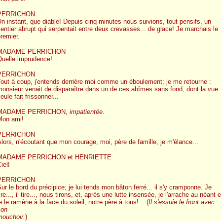
PERRICHON
n instant, que diable! Depuis cinq minutes nous suivions, tout pensifs, un
entier abrupt qui serpentait entre deux crevasses... de glace! Je marchais le
remier.
MADAME PERRICHON
Quelle imprudence!
PERRICHON
out à coup, j'entends derrière moi comme un éboulement; je me retourne :
onsieur venait de disparaître dans un de ces abîmes sans fond, dont la vue
eule fait frissonner...
MADAME PERRICHON,
impatientée
.
Mon ami!
PERRICHON
lors, n'écoutant que mon courage, moi, père de famille, je m'élance...
MADAME PERRICHON et HENRIETTE
iel!
PERRICHON
ur le bord du précipice; je lui tends mon bâton ferré... il s'y cramponne. Je
ire..., il tire..., nous tirons, et, après une lutte insensée, je l'arrache au néant e
e le ramène à la face du soleil, notre père à tous!... (
Il s'essuie le front avec
son
mouchoir.
)