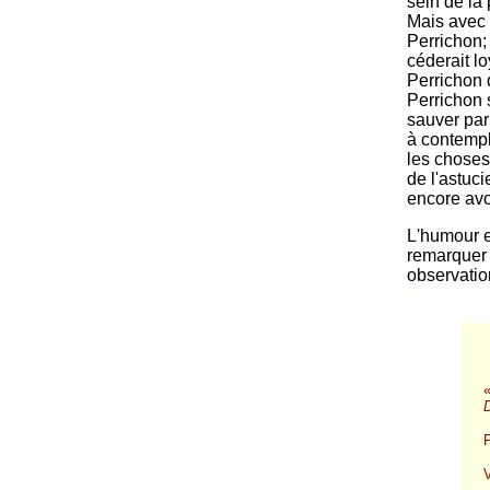
sein de la 
Mais avec 
Perrichon; 
céderait l
Perrichon q
Perrichon 
sauver par 
à contempl
les choses
de l'astuc
encore avo
L'humour e
remarquer 
observatio
-
D
V