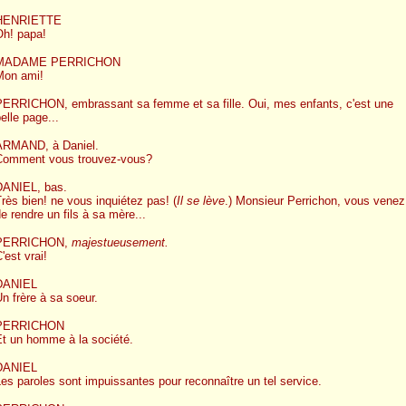
HENRIETTE
Oh! papa!
MADAME PERRICHON
Mon ami!
PERRICHON, embrassant sa femme et sa fille. Oui, mes enfants, c'est une
elle page...
ARMAND, à Daniel.
Comment vous trouvez-vous?
DANIEL, bas.
rès bien! ne vous inquiétez pas! (
Il se lève
.) Monsieur Perrichon, vous venez
e rendre un fils à sa mère...
PERRICHON,
majestueusement.
'est vrai!
DANIEL
n frère à sa soeur.
PERRICHON
Et un homme à la société.
DANIEL
es paroles sont impuissantes pour reconnaître un tel service.