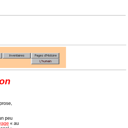
hon
prose,
 un peu
yage
« au