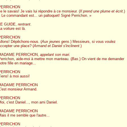
PERRICHON
e le savais! Je vais lui répondre à ce monsieur. (
Il prend une plume et écrit
.)
«
-
Le commandant est... un paltoquet! Signé Perrichon. »
LE GUIDE,
rentrant
.
a voiture est là.
PERRICHON
Allons! Dépêchons-nous. (
Aux jeunes gens
.) Messieurs, si vous voulez
ccepter une place? (
Armand et Daniel s'inclinent
.)
MADAME PERRICHON,
appelant son mari.
Perrichon, aide-moi à mettre mon manteau. (
Bas
.) On vient de me demander
otre fille en mariage...
PERRICHON
iens! à moi aussi!
MADAME PERRICHON
C'est monsieur Armand.
PERRICHON
oi, c'est Daniel..., mon ami Daniel.
MADAME PERRICHON
ais il me semble que l'autre...
PERRICHON