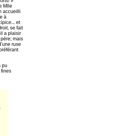
ions! »
e Mlle
 accueilli
ie à
pice... et
it, se fait
l a plaisir
 père; mais
d'une ruse
préférant
a pu
 fines
s