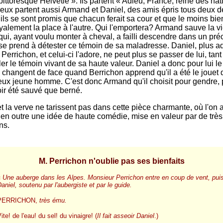
pittoresque Helvétie ». Ils partent « Adieu, France, reine des nat
eux partent aussi Armand et Daniel, des amis épris tous deux d
ils se sont promis que chacun ferait sa cour et que le moins bien
oyalement la place à l'autre. Qui l'emportera? Armand sauve la v
ui, ayant voulu monter à cheval, a failli descendre dans un préci
se prend à détester ce témoin de sa maladresse. Daniel, plus adro
Perrichon, et celui-ci l'adore, ne peut plus se passer de lui, tant i
er le témoin vivant de sa haute valeur. Daniel a donc pour lui le
 changent de face quand Berrichon apprend qu'il a été le jouet 
ieux jeune homme. C'est donc Armand qu'il choisit pour gendre, 
ir été sauvé que berné.
t la verve ne tarissent pas dans cette pièce charmante, où l'on 
en outre une idée de haute comédie, mise en valeur par de très
ns.
M. Perrichon n'oublie pas ses bienfaits
«
Une auberge dans les Alpes. Monsieur Perrichon entre en coup de vent, pui
aniel, soutenu par l'aubergiste et par le guide.
PERRICHON,
très ému.
ite! de l'eau! du sel! du vinaigre! (
Il fait asseoir Daniel
.)