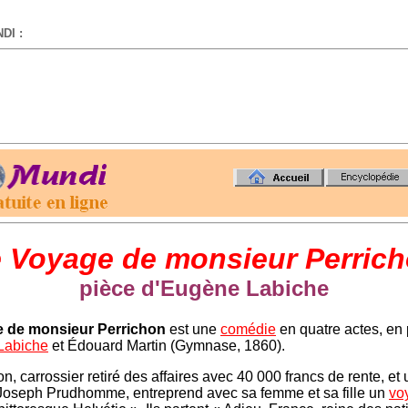
DI :
-
 Voyage de monsieur Perric
pièce d'Eugène Labiche
 de monsieur Perrichon
est une
comédie
en quatre actes, en 
Labiche
et Édouard Martin (Gymnase, 1860).
n, carrossier retiré des affaires avec 40 000 francs de rente, et
Joseph Prudhomme, entreprend avec sa femme et sa fille un
vo