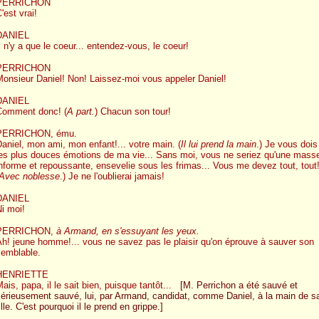
PERRICHON
'est vrai!
DANIEL
l n'y a que le coeur... entendez-vous, le coeur!
PERRICHON
onsieur Daniel! Non! Laissez-moi vous appeler Daniel!
DANIEL
Comment donc! (
A part.
) Chacun son tour!
PERRICHON, ému.
aniel, mon ami, mon enfant!... votre main. (
Il lui prend la main
.) Je vous dois
les plus douces émotions de ma vie... Sans moi, vous ne seriez qu'une mass
nforme et repoussante, ensevelie sous les frimas... Vous me devez tout, tout
Avec noblesse
.) Je ne l'oublierai jamais!
DANIEL
i moi!
PERRICHON,
à Armand, en s'essuyant les yeux.
h! jeune homme!... vous ne savez pas le plaisir qu'on éprouve à sauver son
semblable.
HENRIETTE
ais, papa, il le sait bien, puisque tantôt...
[M. Perrichon a été sauvé et
sérieusement sauvé, lui, par Armand, candidat, comme Daniel, à la main de s
ille. C'est pourquoi il le prend en grippe.]