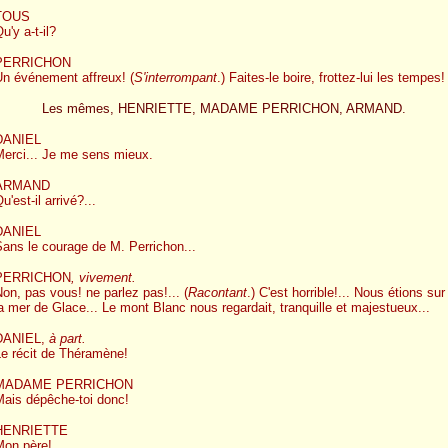
TOUS
u'y a-t-il?
PERRICHON
Un événement affreux! (
S'interrompant
.) Faites-le boire, frottez-lui les tempes!
Les mêmes, HENRIETTE, MADAME PERRICHON, ARMAND.
DANIEL
Merci... Je me sens mieux.
ARMAND
u'est-il arrivé?...
DANIEL
ans le courage de M. Perrichon...
PERRICHON
, vivement.
on, pas vous! ne parlez pas!... (
Racontant
.) C'est horrible!... Nous étions sur
a mer de Glace... Le mont Blanc nous regardait, tranquille et majestueux...
DANIEL,
à part.
Le récit de Théramène!
MADAME PERRICHON
Mais dépêche-toi donc!
HENRIETTE
Mon père!