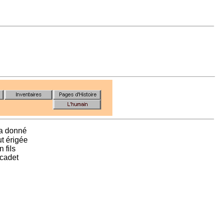
 a donné
ut érigée
 fils
 cadet