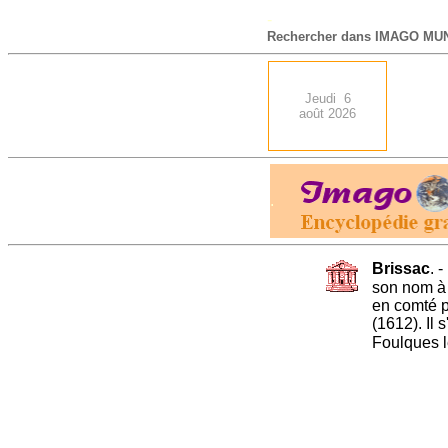
-
Rechercher dans IMAGO MUN
Jeudi 6
août 2026
.
Brissac
. 
son nom à 
en comté p
(1612). Il 
Foulques l