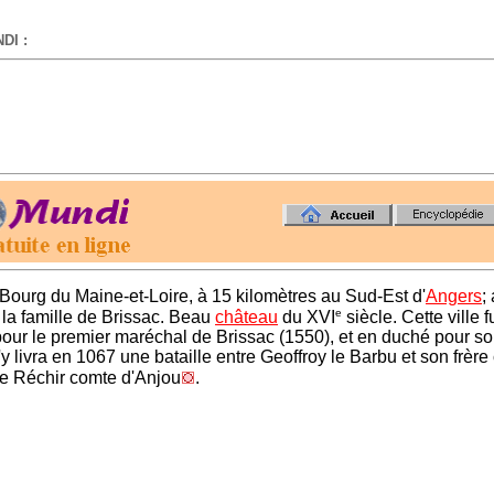
DI :
-
- Bourg du Maine-et-Loire, à 15 kilomètres au Sud-Est d'
Angers
;
e
la famille de Brissac. Beau
château
du XVI
siècle. Cette ville f
our le premier maréchal de Brissac (1550), et en duché pour son
s'y livra en 1067 une bataille entre Geoffroy le Barbu et son frère
e Réchir comte d'Anjou
.