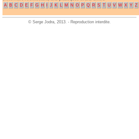
A
B
C
D
E
F
G
H
I
J
K
L
M
N
O
P
Q
R
S
T
U
V
W
X
Y
Z
©
Serge Jodra
, 2013. - Reproduction interdite.