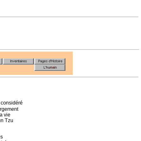
t considéré
largement
a vie
Sun Tzu
es