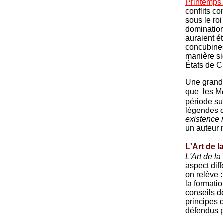
Printemps
conflits c
sous le ro
domination
auraient é
concubines
manière sig
États de C
Une grande
que les M
période sup
légendes d
existence 
un auteur 
L'Art de 
L'Art de la
aspect diff
on relève :
la formatio
conseils d
principes 
défendus pa