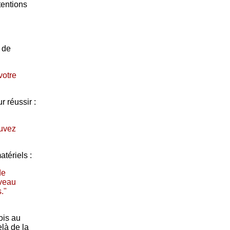
tentions
 de
votre
 réussir :
ouvez
tériels :
de
iveau
."
ois au
elà de la