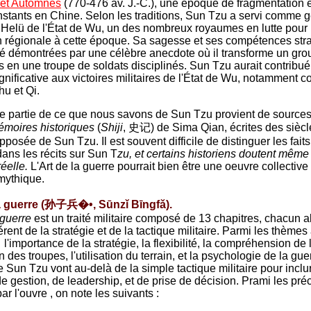
 et Automnes
(770-476 av. J.-C.), une époque de fragmentation 
onstants en Chine. Selon les traditions, Sun Tzu a servi comme 
i Helü de l'État de Wu, un des nombreux royaumes en lutte pour 
 régionale à cette époque. Sa sagesse et ses compétences str
té démontrées par une célèbre anecdote où il transforme un gr
 en une troupe de soldats disciplinés. Sun Tzu aurait contribué
nificative aux victoires militaires de l'État de Wu, notamment co
hu et Qi.
 partie de ce que nous savons de Sun Tzu provient de sources 
émoires historiques
(
Shiji
, 史记) de Sima Qian, écrites des siècl
posée de Sun Tzu. Il est souvent difficile de distinguer les fait
ans les récits sur Sun T
zu, et certains historiens doutent même
réelle.
L'Art de la guerre pourrait bien être une oeuvre collective
mythique.
la guerre (孙子兵�•, Sūnzǐ Bīngfǎ).
 guerre
est un traité militaire composé de 13 chapitres, chacun 
érent de la stratégie et de la tactique militaire. Parmi les thème
 l'importance de la stratégie, la flexibilité, la compréhension de
n des troupes, l'utilisation du terrain, et la psychologie de la gue
e Sun Tzu vont au-delà de la simple tactique militaire pour inclu
de gestion, de leadership, et de prise de décision. Prami les pré
r l'ouvre , on note les suivants :