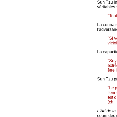
Sun Tzu in
véritables 
"Tout
La connais
l'adversair
"Si 
victo
La capacit
"Soye
extrê
être 
Sun Tzu prô
"Le p
l'enn
est d
(ch. 
L'Art de la
cours des 