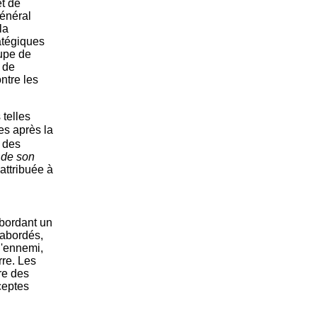
et de
général
la
atégiques
oupe de
 de
ntre les
telles
es après la
s des
 de son
 attribuée à
abordant un
s abordés,
 l'ennemi,
rre. Les
re des
ceptes