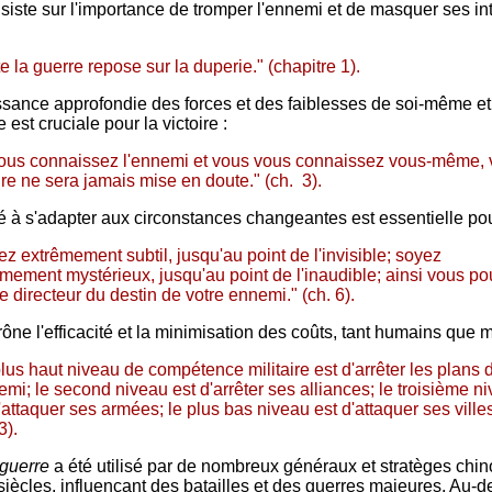
siste sur l'importance de tromper l'ennemi et de masquer ses in
:
e la guerre repose sur la duperie." (chapitre 1).
sance approfondie des forces et des faiblesses de soi-même et
e est cruciale pour la victoire :
vous connaissez l'ennemi et vous vous connaissez vous-même, 
ire ne sera jamais mise en doute." (ch. 3).
é à s'adapter aux circonstances changeantes est essentielle pour
z extrêmement subtil, jusqu'au point de l'invisible; soyez
mement mystérieux, jusqu'au point de l'inaudible; ainsi vous p
le directeur du destin de votre ennemi." (ch. 6).
ne l'efficacité et la minimisation des coûts, tant humains que ma
lus haut niveau de compétence militaire est d'arrêter les plans 
emi; le second niveau est d'arrêter ses alliances; le troisième n
'attaquer ses armées; le plus bas niveau est d'attaquer ses villes
3).
 guerre
a été utilisé par de nombreux généraux et stratèges chin
siècles, influençant des batailles et des guerres majeures. Au-d