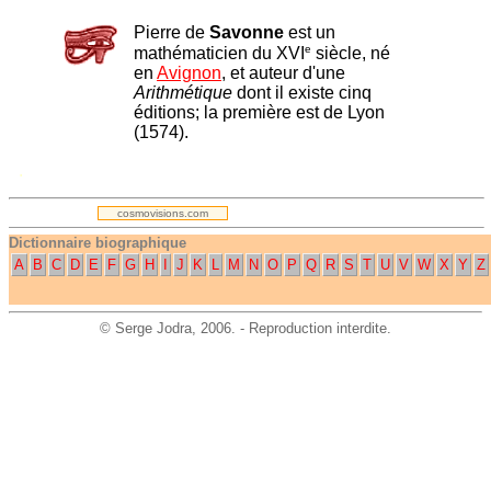
Pierre de
Savonne
est un
e
mathématicien du XVI
siècle, né
en
Avignon
, et auteur d'une
Arithmétique
dont il existe cinq
éditions; la première est de Lyon
(1574).
.
cosmovisions.com
Dictionnaire biographique
A
B
C
D
E
F
G
H
I
J
K
L
M
N
O
P
Q
R
S
T
U
V
W
X
Y
Z
©
Serge Jodra
, 2006. - Reproduction interdite.