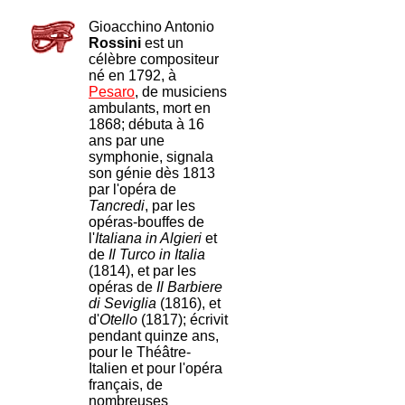
Gioacchino Antonio
Rossini
est un
célèbre compositeur
né en 1792, à
Pesaro
, de musiciens
ambulants, mort en
1868; débuta à 16
ans par une
symphonie, signala
son génie dès 1813
par l'opéra de
Tancredi
, par les
opéras-bouffes de
l'
Italiana in Algieri
et
de
Il Turco in Italia
(1814), et par les
opéras de
Il Barbiere
di Seviglia
(1816), et
d'
Otello
(1817); écrivit
pendant quinze ans,
pour le Théâtre-
Italien et pour l'opéra
français, de
nombreuses