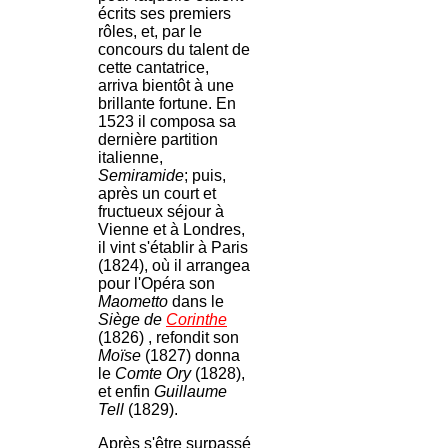
écrits ses premiers
rôles, et, par le
concours du talent de
cette cantatrice,
arriva bientôt à une
brillante fortune. En
1523 il composa sa
dernière partition
italienne,
Semiramide
; puis,
après un court et
fructueux séjour à
Vienne et à Londres,
il vint s'établir à Paris
(1824), où il arrangea
pour l'Opéra son
Maometto
dans le
Siège de
Corinthe
(1826) , refondit son
Moïse
(1827) donna
le
Comte Ory
(1828),
et enfin
Guillaume
Tell
(1829).
Après s'être surpassé