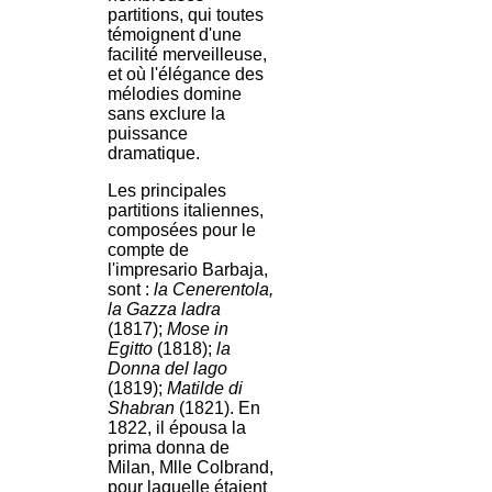
partitions, qui toutes
témoignent d'une
facilité merveilleuse,
et où l'élégance des
mélodies domine
sans exclure la
puissance
dramatique.
Les principales
partitions italiennes,
composées pour le
compte de
l'impresario Barbaja,
sont :
la Cenerentola,
la Gazza ladra
(1817);
Mose in
Egitto
(1818);
la
Donna del lago
(1819);
Matilde di
Shabran
(1821). En
1822, il épousa la
prima donna de
Milan, Mlle Colbrand,
pour laquelle étaient