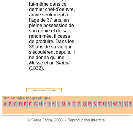
lui-même dans ce
dernier chef-d'oeuvre,
arrivé seulement à
l'âge de 37 ans, en
pleine possession de
son génie et de sa
renommée, il cessa
de produire. Dans les
39 ans de sa vie qui
s'écoulèrent depuis, il
ne donna qu'une
Messe
et un
Stabat
(1832).
.
cosmovisions.com
Dictionnaire biographique
A
B
C
D
E
F
G
H
I
J
K
L
M
N
O
P
Q
R
S
T
U
V
W
X
Y
Z
©
Serge Jodra
, 2006. - Reproduction interdite.