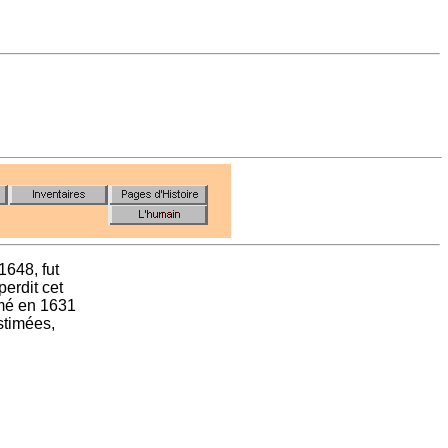
1648, fut
erdit cet
mmé en 1631
stimées,