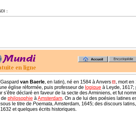
DI :
-
(Gaspard
van Baerle
, en latin), né en 1584 à Anvers
, mort en 
'une église réformée, puis professeur de
logique
à Leyde, 1617; p
r s'être déclaré en faveur de la secte des Arminiens, et fut no
r de
philosophie
à
Amsterdam
. On a de lui des poésies latines e
 sous le titre de
Poemata
, Amsterdam, 1645; des discours latins,
 1632 et quelques écrits historiques.