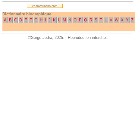
cosmovisions.com
Dictionnaire biographique
A
B
C
D
E
F
G
H
I
J
K
L
M
N
O
P
Q
R
S
T
U
V
W
X
Y
Z
©
Serge Jodra
, 2025. - Reproduction interdite.