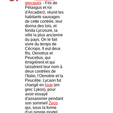
grecque
). - Fils de
Pélasgus et roi
d'Arcadie
, réunit les
habitants sauvages
de cette contrée, leur
donna des lois, et
fonda Lycosure, la
ville la plus ancienne
du pays. On le fait
vivre du temps de
Cécrops. Il eut deux
fils, Oenotrus et
Peucetius, qui
émigrèrent et qui
laissèrent leur nom à
deux contrées de
l'Italie, l'Oenotrie et la
Peucétie. Lycaon fut
changé en
loup
(en
grec Lykos), pour
avoir essayé
d'assassiner pendant
son sommeil
Zeus
qui, sous la forme
d'un simple mortel,