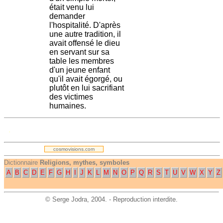
était venu lui
demander
l'hospitalité. D'après
une autre tradition, il
avait offensé le dieu
en servant sur sa
table les membres
d'un jeune enfant
qu'il avait égorgé, ou
plutôt en lui sacrifiant
des victimes
humaines.
.
cosmovisions.com
Dictionnaire
Religions, mythes, symboles
A
B
C
D
E
F
G
H
I
J
K
L
M
N
O
P
Q
R
S
T
U
V
W
X
Y
Z
©
Serge Jodra
, 2004. - Reproduction interdite.