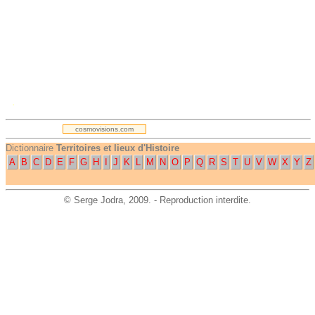
.
cosmovisions.com
Dictionnaire
Territoires et lieux d'Histoire
A
B
C
D
E
F
G
H
I
J
K
L
M
N
O
P
Q
R
S
T
U
V
W
X
Y
Z
©
Serge Jodra
, 2009. - Reproduction interdite.