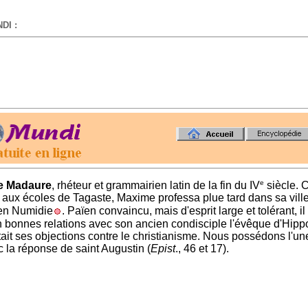
DI :
-
e
e Madaure
, rhéteur et grammairien latin de la fin du IV
siècle.
aux écoles de Tagaste, Maxime professa plue tard dans sa ville
en Numidie
. Païen convaincu, mais d'esprit large et tolérant, il
n bonnes relations avec son ancien condisciple l'évêque d'Hip
tait ses objections contre le christianisme. Nous possédons l'un
c la réponse de saint Augustin (
Epist
., 46 et 17).