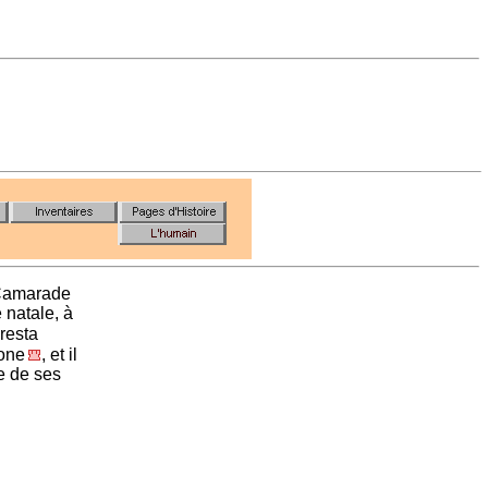
 Camarade
 natale, à
 resta
pone
, et il
e de ses