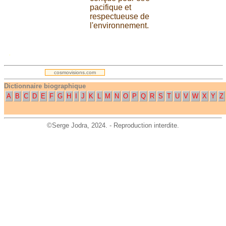
pacifique et
respectueuse de
l'environnement.
.
cosmovisions.com
Dictionnaire biographique
A
B
C
D
E
F
G
H
I
J
K
L
M
N
O
P
Q
R
S
T
U
V
W
X
Y
Z
©
Serge Jodra
, 2024. - Reproduction interdite.