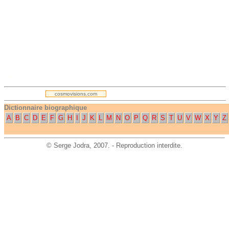
.
cosmovisions.com
Dictionnaire biographique
A
B
C
D
E
F
G
H
I
J
K
L
M
N
O
P
Q
R
S
T
U
V
W
X
Y
Z
©
Serge Jodra
, 2007. - Reproduction interdite.