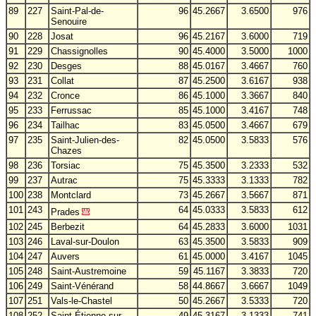
89
227
Saint-Pal-de-
96
45.2667
3.6500
976
Senouire
90
228
Josat
96
45.2167
3.6000
719
91
229
Chassignolles
90
45.4000
3.5000
1000
92
230
Desges
88
45.0167
3.4667
760
93
231
Collat
87
45.2500
3.6167
938
94
232
Cronce
86
45.1000
3.3667
840
95
233
Ferrussac
85
45.1000
3.4167
748
96
234
Tailhac
83
45.0500
3.4667
679
97
235
Saint-Julien-des-
82
45.0500
3.5833
576
Chazes
98
236
Torsiac
75
45.3500
3.2333
532
99
237
Autrac
75
45.3333
3.1333
782
100
238
Montclard
73
45.2667
3.5667
871
101
243
64
45.0333
3.5833
612
Prades
102
245
Berbezit
64
45.2833
3.6000
1031
103
246
Laval-sur-Doulon
63
45.3500
3.5833
909
104
247
Auvers
61
45.0000
3.4167
1045
105
248
Saint-Austremoine
59
45.1167
3.3833
720
106
249
Saint-Vénérand
58
44.8667
3.6667
1049
107
251
Vals-le-Chastel
50
45.2667
3.5333
720
108
252
Saint-Étienne-sur-
49
45.3167
3.1333
741