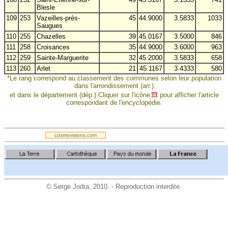
Blesle
109
253
Vazeilles-près-
45
44.9000
3.5833
1033
Saugues
110
255
Chazelles
39
45.0167
3.5000
846
111
258
Croisances
35
44.9000
3.6000
963
112
259
Sainte-Marguerite
32
45.2000
3.5833
658
113
260
Arlet
21
45.1167
3.4333
580
*Le rang correspond au classement des communes selon leur population
dans l'arrondissement (arr.)
et dans le département (dép.).Cliquer sur l'icône
pour afficher l'article
correspondant de l'encyclopédie.
.
cosmovisions.com
©
Serge Jodra
, 2010. - Reproduction interdite.