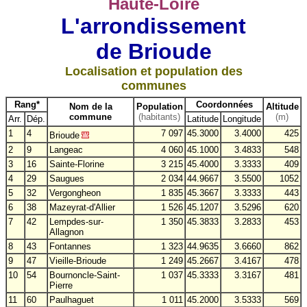
Haute-Loire
L'arrondissement
de Brioude
Localisation et population des
communes
Rang*
Coordonnées
Nom de la
Population
Altitude
commune
(habitants)
(m)
Arr.
Dép.
Latitude
Longitude
1
4
7 097
45.3000
3.4000
425
Brioude
2
9
Langeac
4 060
45.1000
3.4833
548
3
16
Sainte-Florine
3 215
45.4000
3.3333
409
4
29
Saugues
2 034
44.9667
3.5500
1052
5
32
Vergongheon
1 835
45.3667
3.3333
443
6
38
Mazeyrat-d'Allier
1 526
45.1207
3.5296
620
7
42
Lempdes-sur-
1 350
45.3833
3.2833
453
Allagnon
8
43
Fontannes
1 323
44.9635
3.6660
862
9
47
Vieille-Brioude
1 249
45.2667
3.4167
478
10
54
Bournoncle-Saint-
1 037
45.3333
3.3167
481
Pierre
11
60
Paulhaguet
1 011
45.2000
3.5333
569