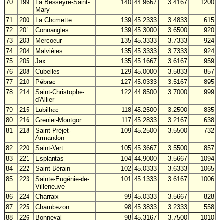
70
199
La Besseyre-Saint-
140
44.9667
3.4167
1200
Mary
71
200
La Chomette
139
45.2333
3.4833
615
72
201
Connangles
139
45.3000
3.6500
920
73
203
Mercoeur
135
45.3333
3.7333
924
74
204
Malvières
135
45.3333
3.7333
924
75
205
Jax
135
45.1667
3.6167
959
76
208
Cubelles
129
45.0000
3.5833
857
77
210
Pébrac
127
45.0333
3.5167
895
78
214
Saint-Christophe-
122
44.8500
3.7000
999
d'Allier
79
215
Lubilhac
118
45.2500
3.2500
835
80
216
Grenier-Montgon
117
45.2833
3.2167
638
81
218
Saint-Préjet-
109
45.2500
3.5500
732
Armandon
82
220
Saint-Vert
105
45.3667
3.5500
857
83
221
Esplantas
104
44.9000
3.5667
1094
84
222
Saint-Bérain
102
45.0333
3.6333
1065
85
223
Sainte-Eugénie-de-
101
45.1333
3.6167
1006
Villeneuve
86
224
Charraix
99
45.0333
3.5667
828
87
225
Chambezon
98
45.3833
3.2333
558
88
226
Bonneval
98
45.3167
3.7500
1010