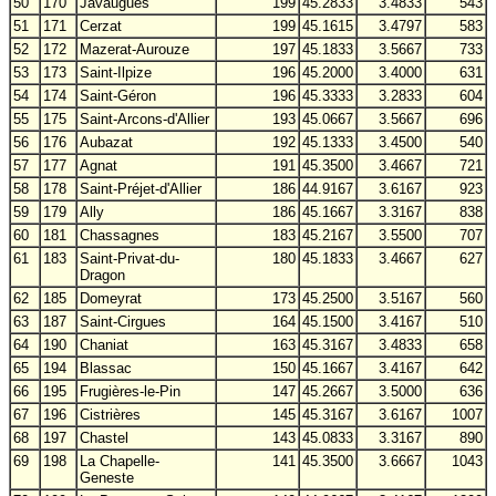
50
170
Javaugues
199
45.2833
3.4833
543
51
171
Cerzat
199
45.1615
3.4797
583
52
172
Mazerat-Aurouze
197
45.1833
3.5667
733
53
173
Saint-Ilpize
196
45.2000
3.4000
631
54
174
Saint-Géron
196
45.3333
3.2833
604
55
175
Saint-Arcons-d'Allier
193
45.0667
3.5667
696
56
176
Aubazat
192
45.1333
3.4500
540
57
177
Agnat
191
45.3500
3.4667
721
58
178
Saint-Préjet-d'Allier
186
44.9167
3.6167
923
59
179
Ally
186
45.1667
3.3167
838
60
181
Chassagnes
183
45.2167
3.5500
707
61
183
Saint-Privat-du-
180
45.1833
3.4667
627
Dragon
62
185
Domeyrat
173
45.2500
3.5167
560
63
187
Saint-Cirgues
164
45.1500
3.4167
510
64
190
Chaniat
163
45.3167
3.4833
658
65
194
Blassac
150
45.1667
3.4167
642
66
195
Frugières-le-Pin
147
45.2667
3.5000
636
67
196
Cistrières
145
45.3167
3.6167
1007
68
197
Chastel
143
45.0833
3.3167
890
69
198
La Chapelle-
141
45.3500
3.6667
1043
Geneste