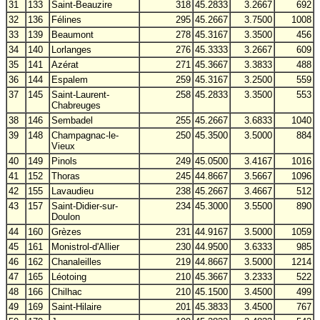
31
133
Saint-Beauzire
318
45.2833
3.2667
692
32
136
Félines
295
45.2667
3.7500
1008
33
139
Beaumont
278
45.3167
3.3500
456
34
140
Lorlanges
276
45.3333
3.2667
609
35
141
Azérat
271
45.3667
3.3833
488
36
144
Espalem
259
45.3167
3.2500
559
37
145
Saint-Laurent-
258
45.2833
3.3500
553
Chabreuges
38
146
Sembadel
255
45.2667
3.6833
1040
39
148
Champagnac-le-
250
45.3500
3.5000
884
Vieux
40
149
Pinols
249
45.0500
3.4167
1016
41
152
Thoras
245
44.8667
3.5667
1096
42
155
Lavaudieu
238
45.2667
3.4667
512
43
157
Saint-Didier-sur-
234
45.3000
3.5500
890
Doulon
44
160
Grèzes
231
44.9167
3.5000
1059
45
161
Monistrol-d'Allier
230
44.9500
3.6333
985
46
162
Chanaleilles
219
44.8667
3.5000
1214
47
165
Léotoing
210
45.3667
3.2333
522
48
166
Chilhac
210
45.1500
3.4500
499
49
169
Saint-Hilaire
201
45.3833
3.4500
767