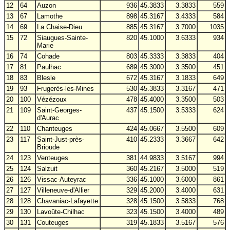
12
64
Auzon
936
45.3833
3.3833
559
13
67
Lamothe
898
45.3167
3.4333
584
14
69
La Chaise-Dieu
885
45.3167
3.7000
1035
15
72
Siaugues-Sainte-
820
45.1000
3.6333
934
Marie
16
74
Cohade
803
45.3333
3.3833
404
17
81
Paulhac
689
45.3000
3.3500
451
18
83
Blesle
672
45.3167
3.1833
649
19
93
Frugerès-les-Mines
530
45.3833
3.3167
471
20
100
Vézézoux
478
45.4000
3.3500
503
21
109
Saint-Georges-
437
45.1500
3.5333
624
d'Aurac
22
110
Chanteuges
424
45.0667
3.5500
609
23
117
Saint-Just-près-
410
45.2333
3.3667
642
Brioude
24
123
Venteuges
381
44.9833
3.5167
994
25
124
Salzuit
360
45.2167
3.5000
519
26
126
Vissac-Auteyrac
336
45.1000
3.6000
861
27
127
Villeneuve-d'Allier
329
45.2000
3.4000
631
28
128
Chavaniac-Lafayette
328
45.1500
3.5833
768
29
130
Lavoûte-Chilhac
323
45.1500
3.4000
489
30
131
Couteuges
319
45.1833
3.5167
576