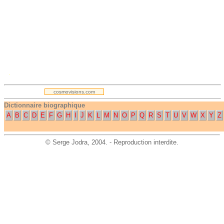
.
cosmovisions.com
Dictionnaire biographique
A
B
C
D
E
F
G
H
I
J
K
L
M
N
O
P
Q
R
S
T
U
V
W
X
Y
Z
©
Serge Jodra
, 2004. - Reproduction interdite.