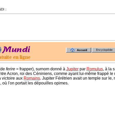
DI :
-
(de
ferire
= frapper), surnom donné à
Jupiter
par
Romulus
, à la 
tre Acron, roi des Céniniens, comme ayant lui-même frappé le 
a victoire aux
Romains
. Jupiter Férétrien avait un temple sur le,
, où l'on portait les dépouilles opimes.