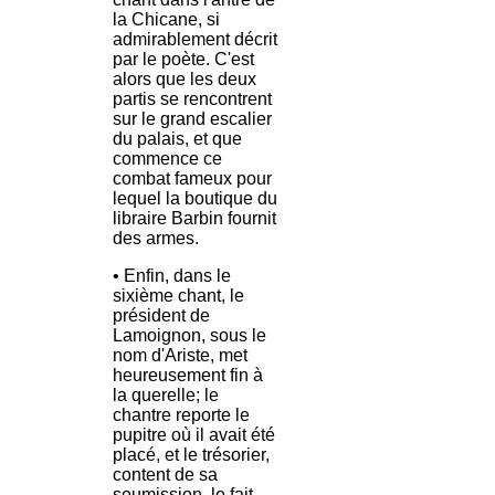
la Chicane, si
admirablement décrit
par le poète. C'est
alors que les deux
partis se rencontrent
sur le grand escalier
du palais, et que
commence ce
combat fameux pour
lequel la boutique du
libraire Barbin fournit
des armes.
• Enfin, dans le
sixième chant, le
président de
Lamoignon, sous le
nom d'Ariste, met
heureusement fin à
la querelle; le
chantre reporte le
pupitre où il avait été
placé, et le trésorier,
content de sa
soumission, le fait