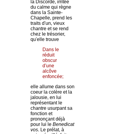
la Discorde, irritée
du calme qui règne
dans la Sainte-
Chapelle, prend les
traits d'un, vieux
chantre et se rend
chez le trésorier,
qu'elle trouve
Dans le
réduit
obscur
d'une
alcôve
enfoncée;
elle allume dans son
coeur la colère et la
jalousie, en lui
représentant le
chantre usurpant sa
fonction et
prononçant déjà
pour lui le
Benedicat
vos
. Le prélat, à