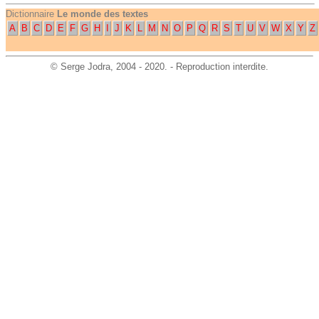
Dictionnaire
Le monde des textes
A
B
C
D
E
F
G
H
I
J
K
L
M
N
O
P
Q
R
S
T
U
V
W
X
Y
Z
©
Serge Jodra
, 2004 - 2020. - Reproduction interdite.