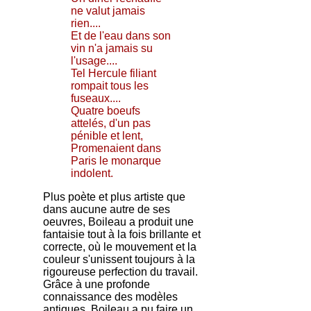
ne valut jamais
rien....
Et de l'eau dans son
vin n'a jamais su
l'usage....
Tel Hercule filiant
rompait tous les
fuseaux....
Quatre boeufs
attelés, d'un pas
pénible et lent,
Promenaient dans
Paris le monarque
indolent.
Plus poète et plus artiste que
dans aucune autre de ses
oeuvres, Boileau a produit une
fantaisie tout à la fois brillante et
correcte, où le mouvement et la
couleur s'unissent toujours à la
rigoureuse perfection du travail.
Grâce à une profonde
connaissance des modèles
antiques, Boileau a pu faire un