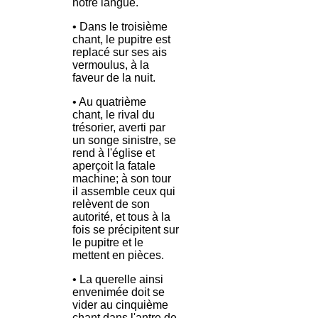
notre langue.
• Dans le troisième
chant, le pupitre est
replacé sur ses ais
vermoulus, à la
faveur de la nuit.
• Au quatrième
chant, le rival du
trésorier, averti par
un songe sinistre, se
rend à l'église et
aperçoit la fatale
machine; à son tour
il assemble ceux qui
relèvent de son
autorité, et tous à la
fois se précipitent sur
le pupitre et le
mettent en pièces.
• La querelle ainsi
envenimée doit se
vider au cinquième
chant dans l'antre de