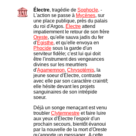
Électre
, tragédie de
Sophocle
. -
L'action se passe à
Mycènes
, sur
une place publique, près du palais
du roi d'Argos.
Électre
attend
impatiemment le retour de son frère
Oreste
, qu'elle sauva jadis du fer
d'
Égisthe
, et qu'elle envoya en
Phocide
sous la garde d'un
serviteur fidèle; c'est lui qui doit
être l'instrument des vengeances
divines sur les meurtriers
d'
Agamemnon
.
Chrysotémis
, la
jeune soeur d'Électre, contraste
avec elle par son caractère craintif;
elle hésite devant les projets
sanguinaires de son intrépide
soeur.
Déjà un songe menaçant est venu
troubler
Clytemnestre
et faire luire
aux yeux d'Électre l'espoir d'un
prochain secours, bientôt évanoui
par la nouvelle de la mort d'Oreste
qu'apporte un messager. A cette