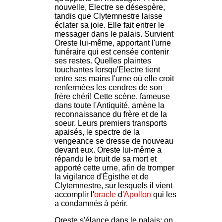
nouvelle, Electre se désespère,
tandis que Clytemnestre laisse
éclater sa joie. Elle fait entrer le
messager dans le palais. Survient
Oreste lui-même, apportant l'urne
funéraire qui est censée contenir
ses restes. Quelles plaintes
touchantes lorsqu'Electre tient
entre ses mains l'urne où elle croit
renfermées les cendres de son
frère chéri! Cette scène, fameuse
dans toute l'Antiquité, amène la
reconnaissance du frère et de la
soeur. Leurs premiers transports
apaisés, le spectre de la
vengeance se dresse de nouveau
devant eux. Oreste lui-même a
répandu le bruit de sa mort et
apporté cette urne, afin de tromper
la vigilance d'Égisthe et de
Clytemnestre, sur lesquels il vient
accomplir l'
oracle
d'
Apollon
qui les
a condamnés à périr.
Oreste s'élance dans le palais; on