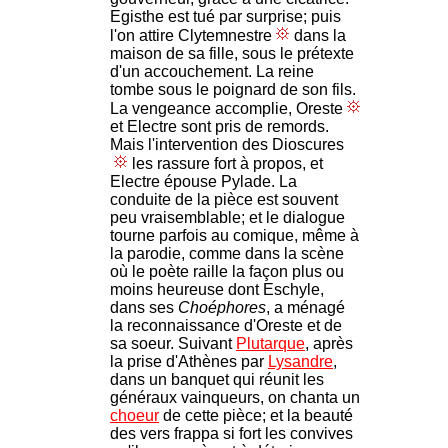
Egisthe est tué par surprise; puis
l'on attire Clytemnestre
dans la
maison de sa fille, sous le prétexte
d'un accouchement. La reine
tombe sous le poignard de son fils.
La vengeance accomplie, Oreste
et Electre sont pris de remords.
Mais l'intervention des Dioscures
les rassure fort à propos, et
Electre épouse Pylade. La
conduite de la pièce est souvent
peu vraisemblable; et le dialogue
tourne parfois au comique, même à
la parodie, comme dans la scène
où le poète raille la façon plus ou
moins heureuse dont Eschyle,
dans ses
Choéphores
, a ménagé
la reconnaissance d'Oreste et de
sa soeur. Suivant
Plutarque
, après
la prise d'Athènes par
Lysandre
,
dans un banquet qui réunit les
généraux vainqueurs, on chanta un
choeur
de cette pièce; et la beauté
des vers frappa si fort les convives