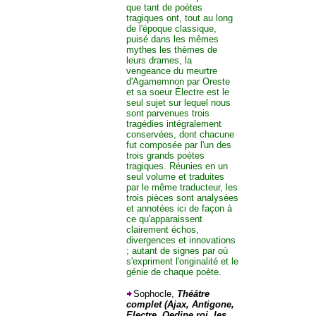
que tant de poètes
tragiques ont, tout au long
de l'époque classique,
puisé dans les mêmes
mythes les thèmes de
leurs drames, la
vengeance du meurtre
d'Agamemnon par Oreste
et sa soeur Électre est le
seul sujet sur lequel nous
sont parvenues trois
tragédies intégralement
conservées, dont chacune
fut composée par l'un des
trois grands poètes
tragiques. Réunies en un
seul volume et traduites
par le même traducteur, les
trois pièces sont analysées
et annotées ici de façon à
ce qu'apparaissent
clairement échos,
divergences et innovations
; autant de signes par où
s'expriment l'originalité et le
génie de chaque poète.
Sophocle,
Théâtre
complet (Ajax, Antigone,
Electre, Oedipe roi, les