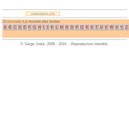
.
cosmovisions.com
Dictionnaire
Le monde des textes
A
B
C
D
E
F
G
H
I
J
K
L
M
N
O
P
Q
R
S
T
U
V
W
X
Y
Z
©
Serge Jodra
, 2006 - 2015. - Reproduction interdite.