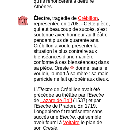
qu'ils renoncèrent à détruire
Athènes.
Électre
, tragédie de
Crébillon
,
représentée en 1708. - Cette pièce,
qui eut beaucoup de succès, s'est
soutenue avec honneur au théâtre
pendant plus de quarante ans.
Crébillon a voulu présenter la
situation la plus contraire aux
bienséances d'une manière
conforme à ces bienséances; dans
sa pièce, Oreste
donne, sans le
vouloir, la mort à sa mère : sa main
parricide ne fait qu'obéir aux dieux.
L'
Electre
de Crébillon avait été
précédée au théâtre par l'
Electre
de
Lazare de Baïf
(1537) et par
l'
Electre
de Pradon. En 1719,
Longepierre fit représenter sans
succès une
Electre
, qui semble
avoir fourni à
Voltaire
le plan de
son
Oreste
.