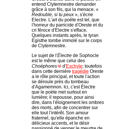
entend Clytemnestre demander
grâce à son fils, qui la menace. «
Redouble, si tu peux
», s'écrie
Electre. L'art du poète est tel, que
l'horreur du parricide d'Oreste et du
cri féroce d'Electre s'efface.
Quelques instants après, le tyran
Egisthe tombe immolé sur le corps
de Clytemnestre.
Le sujet de l'
Électre
de Sophocle
est le même que celui des
Choéphores
d'
Eschyle
; toutefois
dans cette dernière
tragédie
Oreste
a le rôle principal, et toute l'action
se déroule près du tombeau
d'Agamemnon. Ici, c'est Électre
que le poète met surtout en
lumière; il repousse, pour ainsi
dire, dans l'éloignement les ombres
des morts, afin de concentrer sur
elle tout l'intérêt. Son amour
fraternel, qu'elle épanche en
délicieux accents, et le désir
passionné de venger le meurtre de