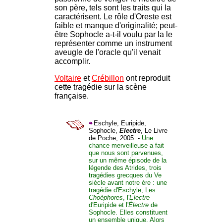
son père, tels sont les traits qui la
caractérisent. Le rôle d'Oreste est
faible et manque d'originalité; peut-
être Sophocle a-t-il voulu par la le
représenter comme un instrument
aveugle de l'oracle qu'il venait
accomplir.
Voltaire
et
Crébillon
ont reproduit
cette tragédie sur la scène
française.
Eschyle, Euripide,
Sophocle,
Electre
, Le Livre
de Poche, 2005. -
Une
chance merveilleuse a fait
que nous sont parvenues,
sur un même épisode de la
légende des Atrides, trois
tragédies grecques du Ve
siècle avant notre ère : une
tragédie d'Eschyle, Les
Choéphores
, l'
Électre
d'Euripide et l'
Électre
de
Sophocle. Elles constituent
un ensemble unique. Alors