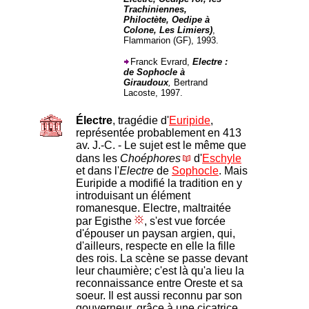
Trachiniennes,
Philoctète, Oedipe à
Colone, Les Limiers)
,
Flammarion (GF), 1993.
Franck Evrard,
Electre :
de Sophocle à
Giraudoux
,
Bertrand
Lacoste, 1997.
Électre
, tragédie d'
Euripide
,
représentée probablement en 413
av. J.-C. - Le sujet est le même que
dans les
Choéphores
d'
Eschyle
et dans l'
Electre
de
Sophocle
. Mais
Euripide a modifié la tradition en y
introduisant un élément
romanesque. Electre, maltraitée
par Egisthe
, s'est vue forcée
d'épouser un paysan argien, qui,
d'ailleurs, respecte en elle la fille
des rois. La scène se passe devant
leur chaumière; c'est là qu'a lieu la
reconnaissance entre Oreste et sa
soeur. Il est aussi reconnu par son
gouverneur, grâce à une cicatrice.