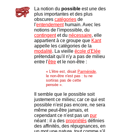
La notion du
possible
est une des
plus importantes et des plus
obscures
catégories
de
l'
entendement
humain. Avec les
notions de l'impossible, du
contingent
et du
nécessaire
, elle
appartient à ce groupe que
Kant
appelle les catégories de la
modalité
. La vieille
école d'Elée
prétendait qu'il n'y a pas de milieu
entre l'
être
et le non-être :
« L'être est, disait
Parménide
,
le non-être n'est pas : tu ne
sortiras pas de cette
pensée
-
».
Il semble que le possible soit
justement ce milieu; car ce qui est
possible n'est pas encore, ne sera
même peut-être jamais, et
cependant ce n'est pas un
pur
néant : il a des
propriétés
définies
des affinités, des répugnances, en
un mot une nature, tout comme s'il