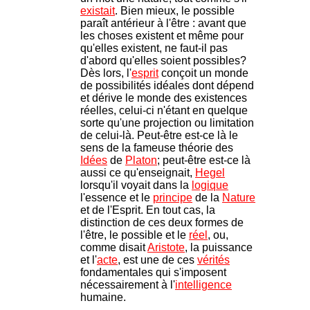
existait
. Bien mieux, le possible
paraît antérieur à l'être : avant que
les choses existent et même pour
qu'elles existent, ne faut-il pas
d'abord qu'elles soient possibles?
Dès lors, l'
esprit
conçoit un monde
de possibilités idéales dont dépend
et dérive le monde des existences
réelles, celui-ci n'étant en quelque
sorte qu'une projection ou limitation
de celui-là. Peut-être est-ce là le
sens de la fameuse théorie des
Idées
de
Platon
; peut-être est-ce là
aussi ce qu'enseignait,
Hegel
lorsqu'il voyait dans la
logique
l'essence et le
principe
de la
Nature
et de l'Esprit. En tout cas, la
distinction de ces deux formes de
l'être, le possible et le
réel
, ou,
comme disait
Aristote
, la puissance
et l'
acte
, est une de ces
vérités
fondamentales qui s'imposent
nécessairement à l'
intelligence
humaine.