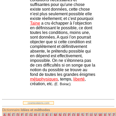
suffisantes pour qu'une chose
existe sont données, cette chose
n'est plus seulement possible elle
existe réellement; et c'est pourquoi
Taine
a cru échapper à l'objection
en définissant le possible, ce dont
toutes les conditions, moins une,
sont données. A quoi l'on pourrait
objecter que si cette condition est
complètement et définitivement
absente, le prétendu possible qui
en dépend est effectivement,
impossible. On ne s'étonnera pas
de ces difficultés si on songe que la
notion du possible se trouve au
fond de toutes les grandes énigmes
métaphysiques
, temps,
liberté
,
création, etc.
(E. Boirac).
.
cosmovisions.com
Dictionnaire
Idées et méthodes
A
B
C
D
E
F
G
H
I
J
K
L
M
N
O
P
Q
R
S
T
U
V
W
X
Y
Z