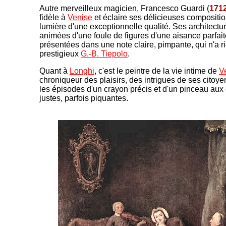
Autre merveilleux magicien, Francesco Guardi (
171
fidèle à
Venise
et éclaire ses délicieuses compositi
lumière d'une exceptionnelle qualité. Ses architectu
animées d'une foule de figures d'une aisance parfait
présentées dans une note claire, pimpante, qui n'a r
prestigieux
G.-B. Tiepolo
.
Quant à
Longhi
, c'est le peintre de la vie intime de
V
chroniqueur des plaisirs, des intrigues de ses citoyen
les épisodes d'un crayon précis et d'un pinceau aux 
justes, parfois piquantes.
-