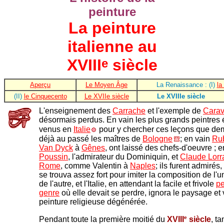
peinture
La peinture
italienne au
XVIII
siècle
e
Aperçu
Le Moyen Âge
La Renaissance : (I)
la
(II)
le Cinquecento
Le XVIIe siècle
Le XVIIIe siècle
L'enseignement des
Carrache
et l'exemple de
Cara
désormais perdus. En vain les plus grands peintres 
venus en
Italie
pour y chercher ces leçons que de
déjà au passé les maîtres de
Bologne
; en vain
Ru
Van Dyck
à
Gênes
, ont laissé des chefs-d'oeuvre ; 
Poussin
, l'admirateur du Dominiquin, et
Claude Lorr
Rome
, comme Valentin à
Naples
; ils furent admirés
se trouva assez fort pour imiter la composition de l'u
de l'autre, et l'Italie, en attendant la facile et frivole
pe
genre
où elle devait se perdre, ignora le paysage et 
peinture religieuse dégénérée.
e
Pendant toute la première moitié du
XVIII
siècle
, t