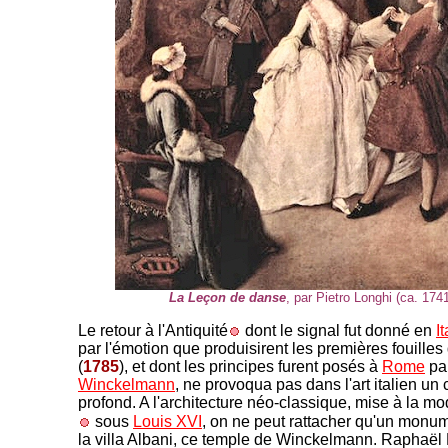
La Leçon de danse
, par Pietro Longhi (ca. 1741
Le retour à l'Antiquité
dont le signal fut donné en
It
par l'émotion que produisirent les premières fouilles 
(
1785
), et dont les principes furent posés à
Rome
pa
Winckelmann
, ne provoqua pas dans l'art italien u
profond. A l'architecture néo-classique, mise à la m
sous
Louis XVI
, on ne peut rattacher qu'un monum
la villa Albani, ce temple de Winckelmann. Raphaël