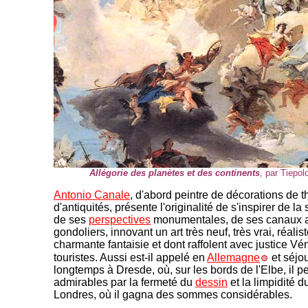
Allégorie des planètes et des continents
, par Tiepolo
Antonio Canale
, d'abord peintre de décorations de t
d'antiquités, présente l'originalité de s'inspirer de la
de ses
perspectives
monumentales, de ses canaux 
gondoliers, innovant un art très neuf, très vrai, réali
charmante fantaisie et dont raffolent avec justice Vén
touristes. Aussi est-il appelé en
Allemagne
et séjou
longtemps à Dresde, où, sur les bords de l'Elbe, il p
admirables par la fermeté du
dessin
et la limpidité du
Londres, où il gagna des sommes considérables.