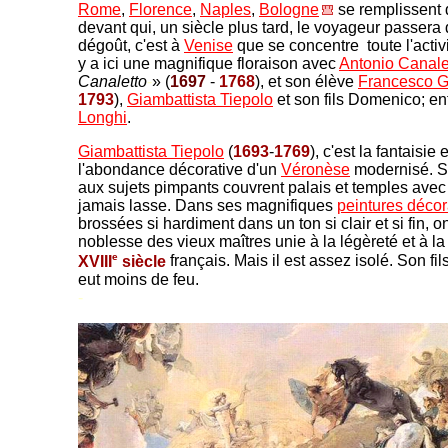
Rome
,
Florence
,
Naples
,
Bologne
se remplissent
devant qui, un siècle plus tard, le voyageur passera
dégoût, c'est à
Venise
que se concentre toute l'activit
y a ici une magnifique floraison avec
Antonio Canal
Canaletto
-
» (
1697
-
1768
), et son élève
Francesco G
1793
),
Giambattista Tiepolo
et son fils Domenico; en
Longhi
.
Giambattista Tiepolo
(
1693
-
1769
), c'est la fantaisie
l'abondance décorative d'un
Véronèse
modernisé. 
aux sujets pimpants couvrent palais et temples ave
jamais lasse. Dans ses magnifiques
peintures décor
brossées si hardiment dans un ton si clair et si fin, o
noblesse des vieux maîtres unie à la légèreté et à l
e
XVIII
siècle
français. Mais il est assez isolé. Son f
eut moins de feu.
-