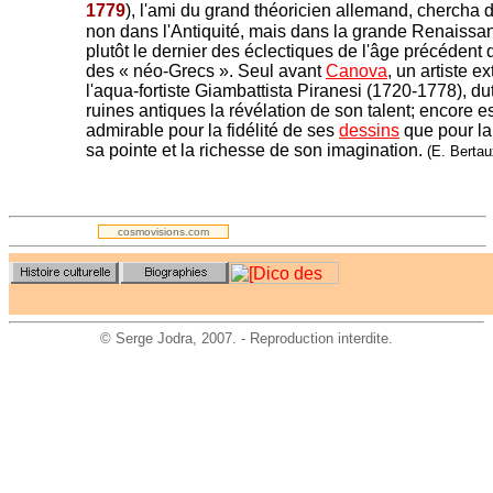
1779
), l'ami du grand théoricien allemand, chercha
non dans l'Antiquité, mais dans la grande Renaissa
plutôt le dernier des éclectiques de l'âge précédent 
des « néo-Grecs ». Seul avant
Canova
, un artiste ex
l'aqua-fortiste Giambattista Piranesi (1720-1778), du
ruines antiques la révélation de son talent; encore es
admirable pour la fidélité de ses
dessins
que pour la 
sa pointe et la richesse de son imagination.
(E. Bertau
.
cosmovisions.com
©
Serge Jodra
, 2007. - Reproduction interdite.