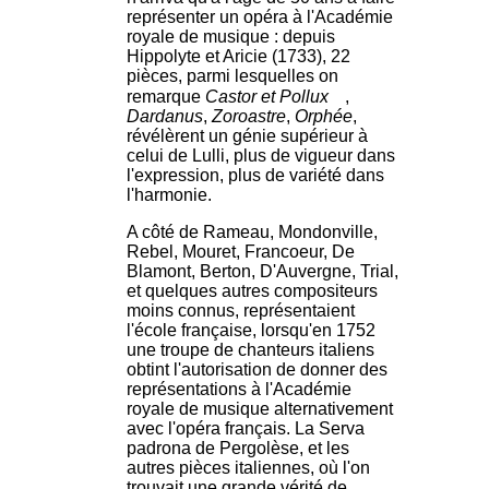
représenter un opéra à l'Académie
royale de musique : depuis
Hippolyte et Aricie (1733), 22
pièces, parmi lesquelles on
remarque
Castor et Pollux
,
Dardanus
,
Zoroastre
,
Orphée
,
révélèrent un génie supérieur à
celui de Lulli, plus de vigueur dans
l'expression, plus de variété dans
l'harmonie.
A côté de Rameau, Mondonville,
Rebel, Mouret, Francoeur, De
Blamont, Berton, D'Auvergne, Trial,
et quelques autres compositeurs
moins connus, représentaient
l'école française, lorsqu'en 1752
une troupe de chanteurs italiens
obtint l'autorisation de donner des
représentations à l'Académie
royale de musique alternativement
avec l'opéra français. La Serva
padrona de Pergolèse, et les
autres pièces italiennes, où l'on
trouvait une grande vérité de