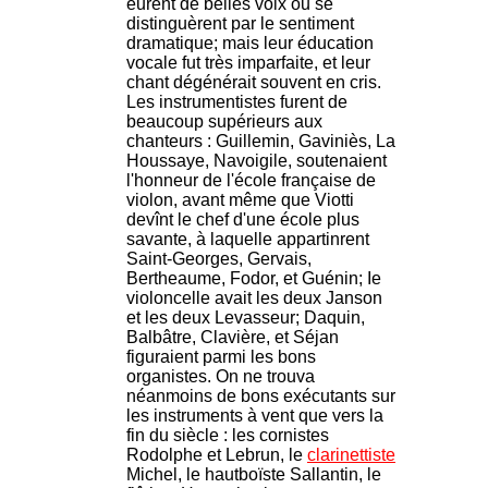
eurent de belles voix ou se
distinguèrent par le sentiment
dramatique; mais leur éducation
vocale fut très imparfaite, et leur
chant dégénérait souvent en cris.
Les instrumentistes furent de
beaucoup supérieurs aux
chanteurs : Guillemin, Gaviniès, La
Houssaye, Navoigile, soutenaient
l'honneur de l'école française de
violon, avant même que Viotti
devînt le chef d'une école plus
savante, à laquelle appartinrent
Saint-Georges, Gervais,
Bertheaume, Fodor, et Guénin; Ie
violoncelle avait les deux Janson
et les deux Levasseur; Daquin,
Balbâtre, Clavière, et Séjan
figuraient parmi les bons
organistes. On ne trouva
néanmoins de bons exécutants sur
les instruments à vent que vers la
fin du siècle : les cornistes
Rodolphe et Lebrun, le
clarinettiste
Michel, le hautboïste Sallantin, le