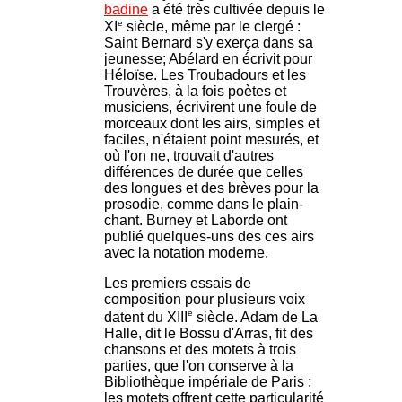
badine
a été très cultivée depuis le
e
XI
siècle, même par le clergé :
Saint Bernard s'y exerça dans sa
jeunesse; Abélard en écrivit pour
Héloïse. Les Troubadours et les
Trouvères, à la fois poètes et
musiciens, écrivirent une foule de
morceaux dont les airs, simples et
faciles, n'étaient point mesurés, et
où l'on ne, trouvait d'autres
différences de durée que celles
des longues et des brèves pour la
prosodie, comme dans le plain-
chant. Burney et Laborde ont
publié quelques-uns des ces airs
avec la notation moderne.
Les premiers essais de
composition pour plusieurs voix
e
datent du XIII
siècle. Adam de La
Halle, dit le Bossu d'Arras, fit des
chansons et des motets à trois
parties, que l'on conserve à la
Bibliothèque impériale de Paris :
les motets offrent cette particularité