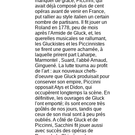
manquer de grâce, Piccinni, qui
avait déjà composé plus de cent
opéras avant de venir en France,
put rallier au style italien un certain
nombre de partisans. II fit jouer un
Roland en 1778, peu de mois
après l'Armide de Gluck, et, les
querelles musicales se rallumant,
les Gluckistes et les Piccinnistes
se firent une guerre acharnée, à
laquelle prirent part Laharpe,
Marmontel , Suard, l'abbé Arnaud,
Ginguené. La lutte tourna au profit
de l'art : aux nouveaux chefs-
d'oeuvre que Gluck produisait pour
conserver son empire, Piccinni
opposait Atys et Didon, qui
occupèrent longtemps la scène. En
définitive, les ouvrages de Gluck
l'ont emporté; ils sont encore très
goûtés de nos jours, tandis que
ceux de son rival sont à peu prés
oubliés. A côté de Gluck et de
Piccinni, Sacchini fit jouer aussi
avec succès des opéras de