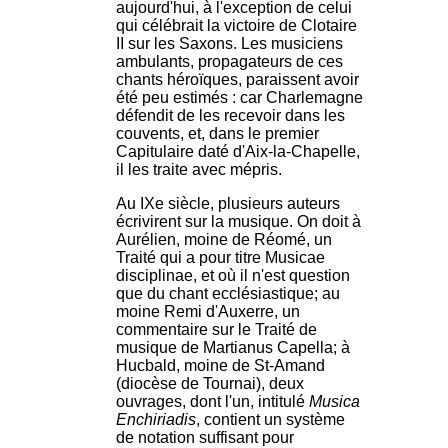
aujourd'hui, à l'exception de celui
qui célébrait la victoire de Clotaire
II sur les Saxons. Les musiciens
ambulants, propagateurs de ces
chants héroïques, paraissent avoir
été peu estimés : car Charlemagne
défendit de les recevoir dans les
couvents, et, dans le premier
Capitulaire daté d'Aix-la-Chapelle,
il les traite avec mépris.
Au IXe siècle, plusieurs auteurs
écrivirent sur la musique. On doit à
Aurélien, moine de Réomé, un
Traité qui a pour titre Musicae
disciplinae, et où il n'est question
que du chant ecclésiastique; au
moine Remi d'Auxerre, un
commentaire sur le Traité de
musique de Martianus Capella; à
Hucbald, moine de St-Amand
(diocèse de Tournai), deux
ouvrages, dont l'un, intitulé
Musica
Enchiriadis
, contient un système
de notation suffisant pour