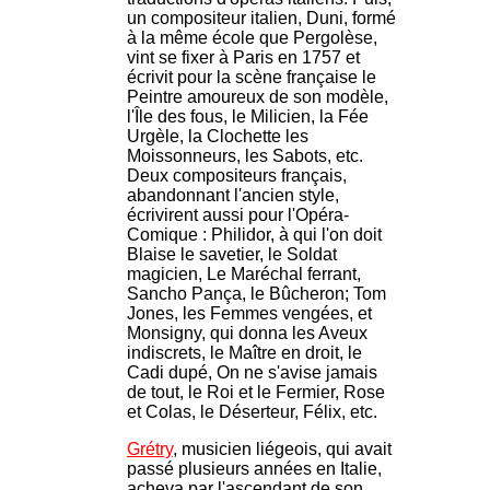
un compositeur italien, Duni, formé
à la même école que Pergolèse,
vint se fixer à Paris en 1757 et
écrivit pour la scène française le
Peintre amoureux de son modèle,
l'Île des fous, le Milicien, la Fée
Urgèle, la Clochette les
Moissonneurs, les Sabots, etc.
Deux compositeurs français,
abandonnant l'ancien style,
écrivirent aussi pour l'Opéra-
Comique : Philidor, à qui l'on doit
Blaise le savetier, le Soldat
magicien, Le Maréchal ferrant,
Sancho Pança, le Bûcheron; Tom
Jones, les Femmes vengées, et
Monsigny, qui donna les Aveux
indiscrets, le Maître en droit, le
Cadi dupé, On ne s'avise jamais
de tout, le Roi et le Fermier, Rose
et Colas, le Déserteur, Félix, etc.
Grétry
, musicien liégeois, qui avait
passé plusieurs années en Italie,
acheva par l'ascendant de son