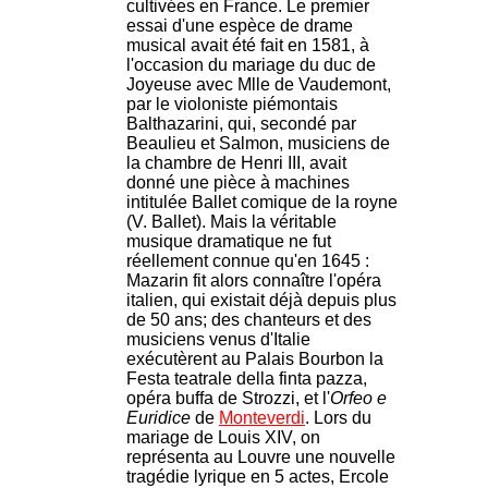
cultivées en France. Le premier
essai d'une espèce de drame
musical avait été fait en 1581, à
l'occasion du mariage du duc de
Joyeuse avec Mlle de Vaudemont,
par le violoniste piémontais
Balthazarini, qui, secondé par
Beaulieu et Salmon, musiciens de
la chambre de Henri III, avait
donné une pièce à machines
intitulée Ballet comique de la royne
(V. Ballet). Mais la véritable
musique dramatique ne fut
réellement connue qu'en 1645 :
Mazarin fit alors connaître l'opéra
italien, qui existait déjà depuis plus
de 50 ans; des chanteurs et des
musiciens venus d'Italie
exécutèrent au Palais Bourbon la
Festa teatrale della finta pazza,
opéra buffa de Strozzi, et l'
Orfeo e
Euridice
de
Monteverdi
. Lors du
mariage de Louis XIV, on
représenta au Louvre une nouvelle
tragédie lyrique en 5 actes, Ercole