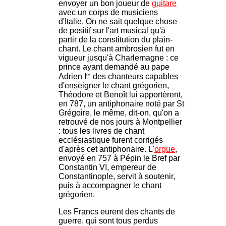
envoyer un bon joueur de
guitare
avec un corps de musiciens
d'Italie. On ne sait quelque chose
de positif sur l'art musical qu'à
partir de la constitution du plain-
chant. Le chant ambrosien fut en
vigueur jusqu'à Charlemagne : ce
prince ayant demandé au pape
er
Adrien I
des chanteurs capables
d'enseigner le chant grégorien,
Théodore et Benoît lui apportèrent,
en 787, un antiphonaire noté par St
Grégoire, le même, dit-on, qu'on a
retrouvé de nos jours à Montpellier
: tous les livres de chant
ecclésiastique furent corrigés
d'après cet antiphonaire. L'
orgue
,
envoyé en 757 à Pépin le Bref par
Constantin VI, empereur de
Constantinople, servit à soutenir,
puis à accompagner le chant
grégorien.
Les Francs eurent des chants de
guerre, qui sont tous perdus