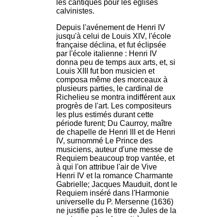
les cantiques pour les églises
calvinistes.
Depuis l'avénement de Henri IV
jusqu'à celui de Louis XIV, l'école
française déclina, et fut éclipsée
par l'école italienne : Henri IV
donna peu de temps aux arts, et, si
Louis XIII fut bon musicien et
composa même des morceaux à
plusieurs parties, le cardinal de
Richelieu se montra indifférent aux
progrès de l'art. Les compositeurs
les plus estimés durant cette
période furent; Du Caurroy, maître
de chapelle de Henri III et de Henri
IV, surnommé Le Prince des
musiciens, auteur d'une messe de
Requiem beaucoup trop vantée, et
à qui l'on attribue l'air de Vive
Henri IV et la romance Charmante
Gabrielle; Jacques Mauduit, dont le
Requiem inséré dans l'Harmonie
universelle du P. Mersenne (1636)
ne justifie pas le titre de Jules de la