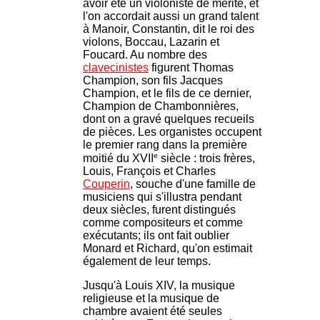
avoir été un violoniste de mérite, et
l'on accordait aussi un grand talent
à Manoir, Constantin, dit le roi des
violons, Boccau, Lazarin et
Foucard. Au nombre des
clavecinistes
figurent Thomas
Champion, son fils Jacques
Champion, et le fils de ce dernier,
Champion de Chambonnières,
dont on a gravé quelques recueils
de pièces. Les organistes occupent
le premier rang dans la première
e
moitié du XVII
siècle : trois frères,
Louis, François et Charles
Couperin
, souche d'une famille de
musiciens qui s'illustra pendant
deux siècles, furent distingués
comme compositeurs et comme
exécutants; ils ont fait oublier
Monard et Richard, qu'on estimait
également de leur temps.
Jusqu'à Louis XIV, la musique
religieuse et la musique de
chambre avaient été seules