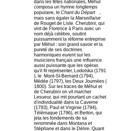
dans les fêtes nationales, Méhul
composa un hymne longtemps
populaire, le
Chant du Départ
,
mais sans égaler la
Marseillaise
de Rouget de Lisle. Cherubini, qui
vint de Florence à Paris avec un
nom déjà célèbre, soutint
puissamment la réforme entreprise
par Méhul : son grand savoir et la
pureté de ses doctrines
harmoniques eurent sur les
musiciens français une influence
aussi puissante que les opéras
qu'il fit représenter, Lodoïska (1791
), le Mont-St-Bernard (1794),
Médée (1797), les Deux Journées (
1800). Sur les traces de Méhul et
de Cherubini on vit marcher
Lesueur, qui mit pourtant un cachet
d'individualité dans la Caverne
(1793), Paul et Virginie (1794),
Télémaque (1796), et Berton, qui
jeta les fondements de sa
renommée dans Montana et
Stéphane et dans le Délire. Quant