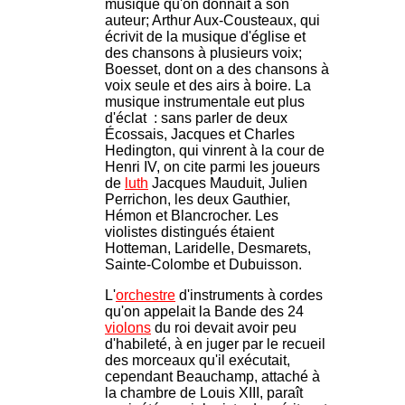
musique qu'on donnait à son
auteur; Arthur Aux-Cousteaux, qui
écrivit de la musique d'église et
des chansons à plusieurs voix;
Boesset, dont on a des chansons à
voix seule et des airs à boire. La
musique instrumentale eut plus
d'éclat : sans parler de deux
Écossais, Jacques et Charles
Hedington, qui vinrent à la cour de
Henri IV, on cite parmi les joueurs
de
luth
Jacques Mauduit, Julien
Perrichon, les deux Gauthier,
Hémon et Blancrocher. Les
violistes distingués étaient
Hotteman, Laridelle, Desmarets,
Sainte-Colombe et Dubuisson.
L'
orchestre
d'instruments à cordes
qu'on appelait la Bande des 24
violons
du roi devait avoir peu
d'habileté, à en juger par le recueil
des morceaux qu'il exécutait,
cependant Beauchamp, attaché à
la chambre de Louis XIII, paraît