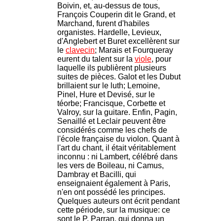
Boivin, et, au-dessus de tous,
François Couperin dit le Grand, et
Marchand, furent d'habiles
organistes. Hardelle, Levieux,
d'Anglebert et Buret excellèrent sur
le
clavecin
; Marais et Fourqueray
eurent du talent sur la
viole
, pour
laquelle ils publièrent plusieurs
suites de pièces. Galot et les Dubut
brillaient sur le luth; Lemoine,
Pinel, Hure et Devisé, sur le
téorbe; Francisque, Corbette et
Valroy, sur la guitare. Enfin, Pagin,
Senaillé et Leclair peuvent être
considérés comme les chefs de
l'école française du violon. Quant à
l'art du chant, il était véritablement
inconnu : ni Lambert, célébré dans
les vers de Boileau, ni Camus,
Dambray et Bacilli, qui
enseignaient également à Paris,
n'en ont possédé les principes.
Quelques auteurs ont écrit pendant
cette période, sur la musique: ce
sont le P. Parran, qui donna un