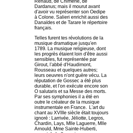
Renaud, de Chimène, de
Dardanus; mais il mourut avant
d'avoir vu représenter son Oedipe
à Colone. Salieri enrichit aussi des
Danaïdes et de Tarare le répertoire
français.
Telles furent tes révolutions de la
musique dramatique jusqu'en
1789. La musique religieuse, dont
les progrès étaient loin d'être aussi
sensibles, fut représentée par
Girout, l'abbé d'Haudimont,
Rousseau et quelques autres;
leurs oeuvres n'ont guère vécu. La
réputation de Gossec a été plus
durable, et l'on exécute encore son
O salutaris et sa Messe des morts.
Par ses symphonies il a été en
outre le créateur de la musique
instrumentale en France. L'art du
chant au XVIIIe siècle était toujours
ignoré : Larrivée, Jéliotte, Legros,
Chardin, Lays, Mlle Laguerre, Mlle
Arnould, Mme Sainte-Huberti,