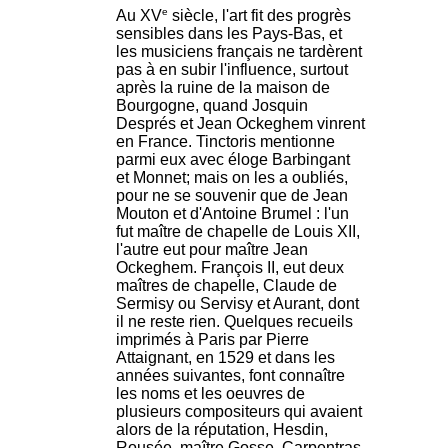
e
Au XV
siècle, l'art fit des progrès
sensibles dans les Pays-Bas, et
les musiciens français ne tardèrent
pas à en subir l'influence, surtout
après la ruine de la maison de
Bourgogne, quand Josquin
Després et Jean Ockeghem vinrent
en France. Tinctoris mentionne
parmi eux avec éloge Barbingant
et Monnet; mais on les a oubliés,
pour ne se souvenir que de Jean
Mouton et d'Antoine Brumel : l'un
fut maître de chapelle de Louis XII,
l'autre eut pour maître Jean
Ockeghem. François II, eut deux
maîtres de chapelle, Claude de
Sermisy ou Servisy et Aurant, dont
il ne reste rien. Quelques recueils
imprimés à Paris par Pierre
Attaignant, en 1529 et dans les
années suivantes, font connaître
les noms et les oeuvres de
plusieurs compositeurs qui avaient
alors de la réputation, Hesdin,
Rousée, maître Gosse, Carpentras,