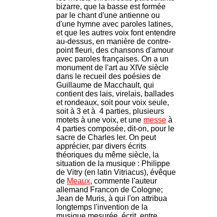
bizarre, que la basse est formée
par le chant d'une antienne ou
d'une hymne avec paroles latines,
et que les autres voix font entendre
au-dessus, en manière de contre-
point fleuri, des chansons d'amour
avec paroles françaises. On a un
monument de l'art au XIVe siècle
dans le recueil des poésies de
Guillaume de Macchault, qui
contient des lais, virelais, ballades
et rondeaux, soit pour voix seule,
soit à 3 et à 4 parties, plusieurs
motets à une voix, et une
messe
à
4 parties composée, dit-on, pour le
sacre de Charles ler. On peut
apprécier, par divers écrits
théoriques du même siècle, la
situation de la musique : Philippe
de Vitry (en latin Vitriacus), évêque
de
Meaux
, commente l'auteur
allemand Francon de Cologne;
Jean de Muris, à qui l'on attribua
longtemps l'invention de la
musique mesurée, écrit, entre