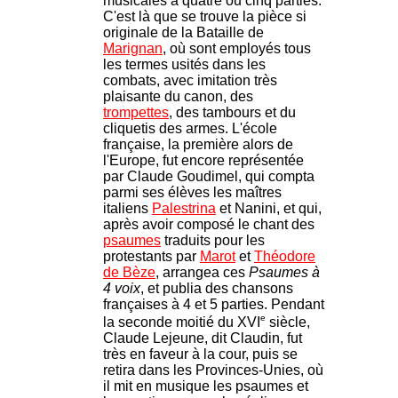
musicales à quatre ou cinq parties.
C'est là que se trouve la pièce si
originale de la Bataille de
Marignan
, où sont employés tous
les termes usités dans les
combats, avec imitation très
plaisante du canon, des
trompettes
, des tambours et du
cliquetis des armes. L'école
française, la première alors de
l'Europe, fut encore représentée
par Claude Goudimel, qui compta
parmi ses élèves les maîtres
italiens
Palestrina
et Nanini, et qui,
après avoir composé le chant des
psaumes
traduits pour les
protestants par
Marot
et
Théodore
de Bèze
, arrangea ces
Psaumes à
4 voix
, et publia des chansons
françaises à 4 et 5 parties. Pendant
e
la seconde moitié du XVI
siècle,
Claude Lejeune, dit Claudin, fut
très en faveur à la cour, puis se
retira dans les Provinces-Unies, où
il mit en musique les psaumes et