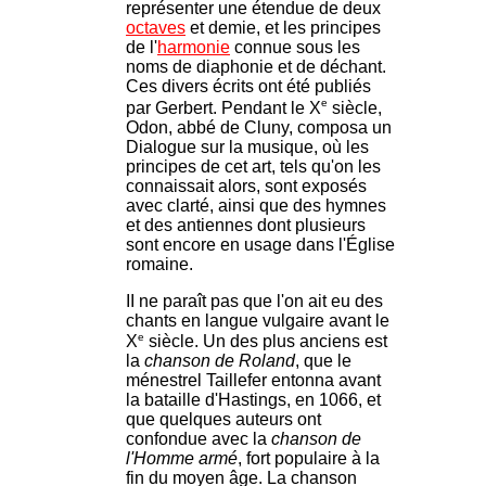
représenter une étendue de deux
octaves
et demie, et les principes
de l'
harmonie
connue sous les
noms de diaphonie et de déchant.
Ces divers écrits ont été publiés
e
par Gerbert. Pendant le X
siècle,
Odon, abbé de Cluny, composa un
Dialogue sur la musique, où les
principes de cet art, tels qu'on les
connaissait alors, sont exposés
avec clarté, ainsi que des hymnes
et des antiennes dont plusieurs
sont encore en usage dans l'Église
romaine.
II ne paraît pas que l'on ait eu des
chants en langue vulgaire avant le
e
X
siècle. Un des plus anciens est
la
chanson de Roland
, que le
ménestrel Taillefer entonna avant
la bataille d'Hastings, en 1066, et
que quelques auteurs ont
confondue avec la
chanson de
l'Homme armé
, fort populaire à la
fin du moyen âge. La chanson