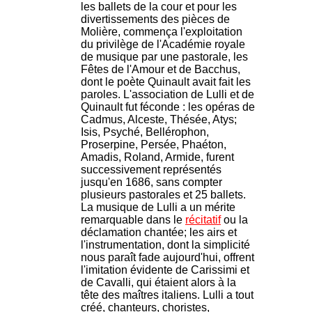
les ballets de la cour et pour les
divertissements des pièces de
Molière, commença l'exploitation
du privilège de l'Académie royale
de musique par une pastorale, les
Fêtes de l'Amour et de Bacchus,
dont le poète Quinault avait fait les
paroles. L'association de Lulli et de
Quinault fut féconde : les opéras de
Cadmus, Alceste, Thésée, Atys;
Isis, Psyché, Bellérophon,
Proserpine, Persée, Phaéton,
Amadis, Roland, Armide, furent
successivement représentés
jusqu'en 1686, sans compter
plusieurs pastorales et 25 ballets.
La musique de Lulli a un mérite
remarquable dans le
récitatif
ou la
déclamation chantée; les airs et
l'instrumentation, dont la simplicité
nous paraît fade aujourd'hui, offrent
l'imitation évidente de Carissimi et
de Cavalli, qui étaient alors à la
tête des maîtres italiens. Lulli a tout
créé, chanteurs, choristes,