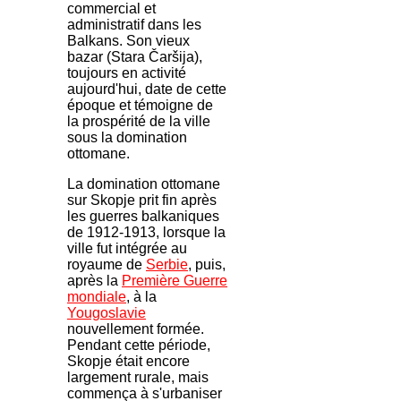
commercial et
administratif dans les
Balkans. Son vieux
bazar (Stara Čaršija),
toujours en activité
aujourd'hui, date de cette
époque et témoigne de
la prospérité de la ville
sous la domination
ottomane.
La domination ottomane
sur Skopje prit fin après
les guerres balkaniques
de 1912-1913, lorsque la
ville fut intégrée au
royaume de
Serbie
, puis,
après la
Première Guerre
mondiale
, à la
Yougoslavie
nouvellement formée.
Pendant cette période,
Skopje était encore
largement rurale, mais
commença à s'urbaniser