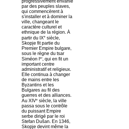
progressivement envahie
par des peuples slaves,
qui commencèrent à
s'installer et à dominer la
ville, changeant le
caractère culturel et
ethnique de la région. À
e
partir du IX
siècle,
Skopje fit partie du
Premier Empire bulgare,
sous le règne du tsar
er
Siméon I
, qui en fit un
important centre
administratif et religieux.
Elle continua à changer
de mains entre les
Byzantins et les
Bulgares au fil des
guerres et des alliances.
e
Au XIV
siècle, la ville
passa sous le contrôle
du puissant Empire
serbe dirigé par le roi
Stefan Dušan. En 1346,
Skopje devint même la