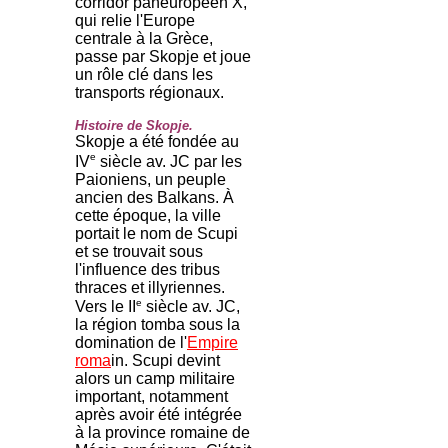
corridor paneuropéen X,
qui relie l'Europe
centrale à la Grèce,
passe par Skopje et joue
un rôle clé dans les
transports régionaux.
Histoire de Skopje.
Skopje a été fondée au
e
IV
siècle av. JC par les
Paioniens, un peuple
ancien des Balkans. À
cette époque, la ville
portait le nom de Scupi
et se trouvait sous
l'influence des tribus
thraces et illyriennes.
e
Vers le II
siècle av. JC,
la région tomba sous la
domination de l'
Empire
roma
in. Scupi devint
alors un camp militaire
important, notamment
après avoir été intégrée
à la province romaine de