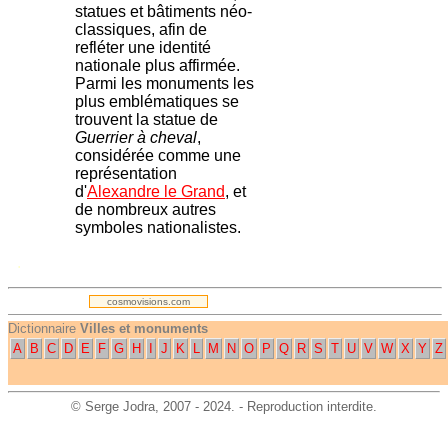
statues et bâtiments néo-
classiques, afin de
refléter une identité
nationale plus affirmée.
Parmi les monuments les
plus emblématiques se
trouvent la statue de
Guerrier à cheval
,
considérée comme une
représentation
d'
Alexandre le Grand
, et
de nombreux autres
symboles nationalistes.
.
cosmovisions.com
Dictionnaire
Villes et monuments
A
B
C
D
E
F
G
H
I
J
K
L
M
N
O
P
Q
R
S
T
U
V
W
X
Y
Z
©
Serge Jodra
, 2007 - 2024. - Reproduction interdite.