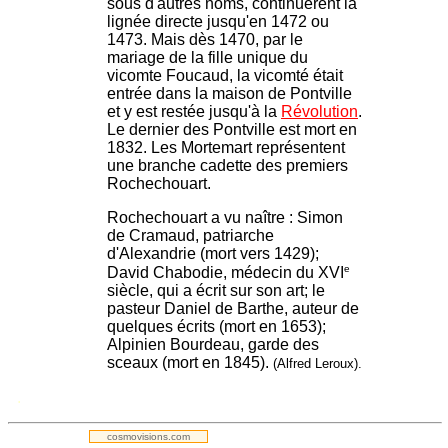
sous d'autres noms, continuèrent la
lignée directe jusqu'en 1472 ou
1473. Mais dès 1470, par le
mariage de la fille unique du
vicomte Foucaud, la vicomté était
entrée dans la maison de Pontville
et y est restée jusqu'à la
Révolution
.
Le dernier des Pontville est mort en
1832. Les Mortemart représentent
une branche cadette des premiers
Rochechouart.
Rochechouart a vu naître : Simon
de Cramaud, patriarche
d'Alexandrie (mort vers 1429);
e
David Chabodie, médecin du XVI
siècle, qui a écrit sur son art; le
pasteur Daniel de Barthe, auteur de
quelques écrits (mort en 1653);
Alpinien Bourdeau, garde des
sceaux (mort en 1845).
(Alfred Leroux).
.
cosmovisions.com