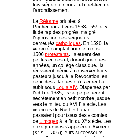
fois siège du tribunal et chef-lieu de
l'arrondissement.
La
Réforme
prit pied à
Rochechouart vers 1558-1559 et y
fit de rapides progrès, malgré
l'opposition des seigneurs
demeurés
catholiques
. En 1598, la
vicomté comptait pour le moins
1500
protestants
. Ils eurent des
petites écoles et, durant quelques
années, un collège classique. Ils
réussirent même à conserver leurs
pasteurs jusqu'à la Révocation, en
dépit des attaques qu'ils eurent à
subir sous
Louis XIV
. Dispersés par
l'édit de 1685, ils se perpétuèrent
secrètement en petit nombre jusque
e
vers le milieu du XVIII
siècle. Les
vicomtes de Rochechouart
passaient pour issus des vicomtes
e
de
Limoges
à la fin du X
siècle. Les
onze premiers s'appelèrent Aymeric
e
(X
s. - 1306); leurs successeurs,