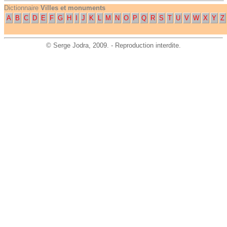
Dictionnaire
Villes et monuments
A
B
C
D
E
F
G
H
I
J
K
L
M
N
O
P
Q
R
S
T
U
V
W
X
Y
Z
©
Serge Jodra
, 2009. - Reproduction interdite.