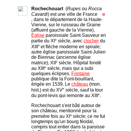
Rochechouart
(
Rupes
ou
Rocca
Cavardi
) est une ville de France
, dans le département de la Haute-
Vienne, sur le ruisseau de Graine
(affluent gauche de la Vienne).
Eglise
paroissiale Saint-Sauveur en
e
partie du XI
siècle, avec
clocher
du
e
XIII
et flèche moderne en spirale;
autre église paroissiale Saint-Julien
de Biennac (ancienne église
e
matrice), XII
siècle. Hôpital fondé
e
au XIII
siècle, mais qui a subi
quelques éclipses.
Fontaine
publique dite la Font-bouillant,
érigée en 1539. Le
château
(mon.
e
hist.) est du XV
siècle, sauf la tour
e
du pont-levis qui remonte au XIII
.
Rochechouart s'est bâti autour de
son château, mentionné pour la
e
première fois au XI
siècle; ce ne fut
longtemps qu'un bourg féodal,
compris tout entier dans la paroisse