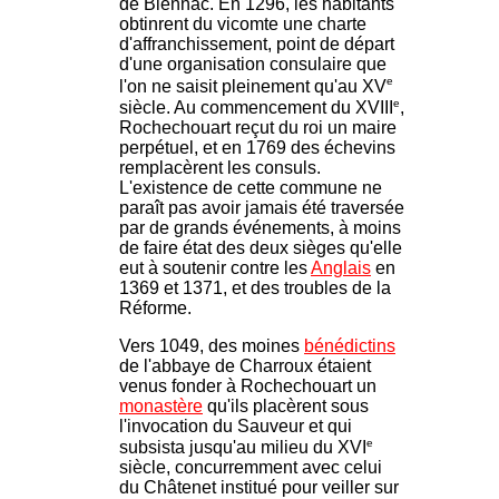
de Biennac. En 1296, les habitants
obtinrent du vicomte une charte
d'affranchissement, point de départ
d'une organisation consulaire que
e
l'on ne saisit pleinement qu'au XV
e
siècle. Au commencement du XVIII
,
Rochechouart reçut du roi un maire
perpétuel, et en 1769 des échevins
remplacèrent les consuls.
L'existence de cette commune ne
paraît pas avoir jamais été traversée
par de grands événements, à moins
de faire état des deux sièges qu'elle
eut à soutenir contre les
Anglais
en
1369 et 1371, et des troubles de la
Réforme.
Vers 1049, des moines
bénédictins
de l'abbaye de Charroux étaient
venus fonder à Rochechouart un
monastère
qu'ils placèrent sous
l'invocation du Sauveur et qui
e
subsista jusqu'au milieu du XVI
siècle, concurremment avec celui
du Châtenet institué pour veiller sur