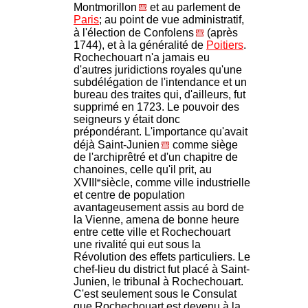
Montmorillon
et au parlement de
Paris
; au point de vue administratif,
à l'élection de Confolens
(après
1744), et à la généralité de
Poitiers
.
Rochechouart n'a jamais eu
d'autres juridictions royales qu'une
subdélégation de l'intendance et un
bureau des traites qui, d'ailleurs, fut
supprimé en 1723. Le pouvoir des
seigneurs y était donc
prépondérant. L'importance qu'avait
déjà Saint-Junien
comme siège
de l'archiprêtré et d'un chapitre de
chanoines, celle qu'il prit, au
e
XVIII
siècle, comme ville industrielle
et centre de population
avantageusement assis au bord de
la Vienne, amena de bonne heure
entre cette ville et Rochechouart
une rivalité qui eut sous la
Révolution des effets particuliers. Le
chef-lieu du district fut placé à Saint-
Junien, le tribunal à Rochechouart.
C'est seulement sous le Consulat
que Rochechouart est devenu à la