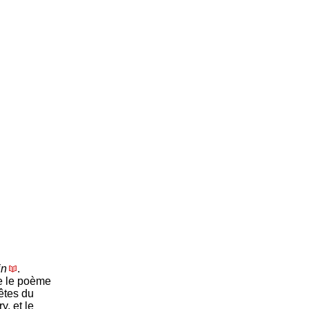
in
.
e le poème
êtes du
y, et le