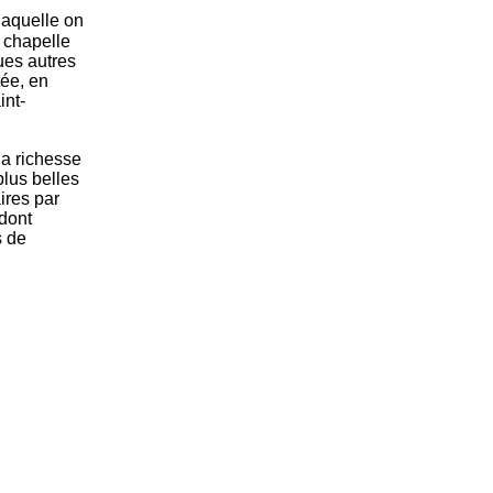
laquelle on
a chapelle
ues autres
tée, en
int-
la richesse
plus belles
ires par
 dont
s de