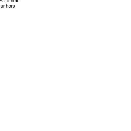
ées comme
eur hors