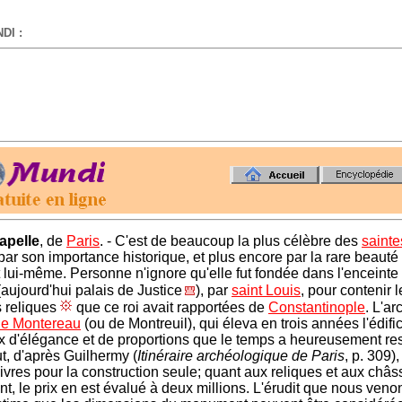
DI :
-
apelle
, de
Paris
. - C'est de beaucoup la plus célèbre des
sainte
par son importance historique, et plus encore par la rare beauté
lui-même. Personne n'ignore qu'elle fut fondée dans l'enceinte
(aujourd'hui palais de Justice
), par
saint Louis
, pour contenir l
 reliques
que ce roi avait rapportées de
Constantinople
. L'ar
de Montereau
(ou de Montreuil), qui éleva en trois années l'édifi
x d'élégance et de proportions que le temps a heureusement re
t, d'après Guilhermy (
Itinéraire archéologique de Paris
, p. 309),
livres pour la construction seule; quant aux reliques et aux châs
nt, le prix en est évalué à deux millions. L'érudit que nous veno