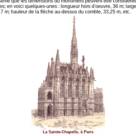
time que les dimensions du monument peuvent être considér
s; en voici quelques-unes : longueur hors d'oeuvre, 36 m; larg
17 m; hauteur de la flèche au-dessus du comble, 33,25 m, etc.
La Sainte-Chapelle, à Paris