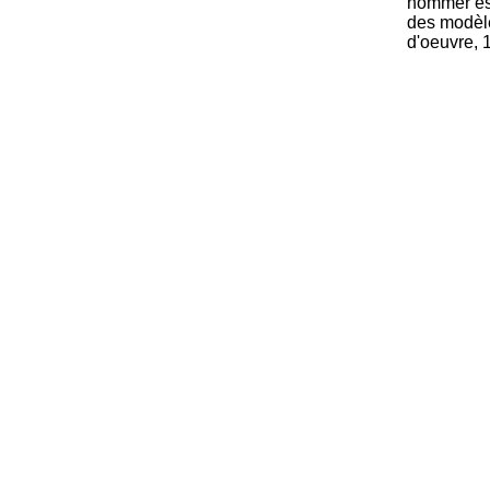
nommer es
des modèle
d'oeuvre, 