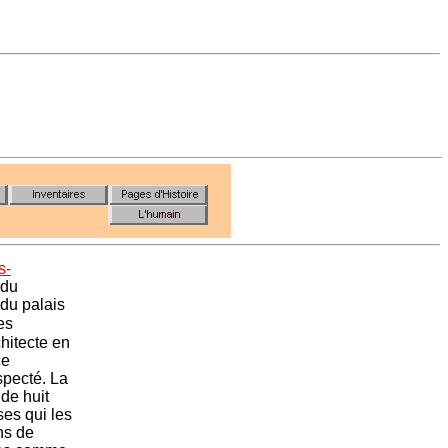
s-
 du
 du palais
es
chitecte en
ce
specté. La
 de huit
ses qui les
ns de