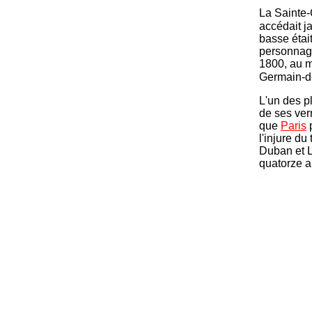
La Sainte-
accédait j
basse étai
personnag
1800, au m
Germain-d
L'un des p
de ses ver
que
Paris
p
l'injure du
Duban et L
quatorze a
-