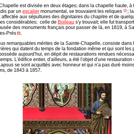
Chapelle est divisée en deux étages; dans la chapelle haute, à 
adis par un
escalier
monumental, se trouvaient les reliques
; l
t affectée aux sépultures des dignitaires du chapitre et de quelq
es considérables; celle de
Boileau
s'y trouvait; elle fut transpor
usée des monuments français pour passer de là, en 1819, à Sa
es-Prés
.
lus remarquables mérites de la Sainte-Chapelle, consiste dans 
rières qui datent du temps de la fondation même et qui sont les 
ossède aujourd'hui, en dépit de restaurations rendues nécessa
 temps. L'édifice entier, d'ailleurs, a été l'objet d'une restauration
apsus se sont acquittés avec honneur et qui n'a pas duré moin
ns, de 1843 à 1857.