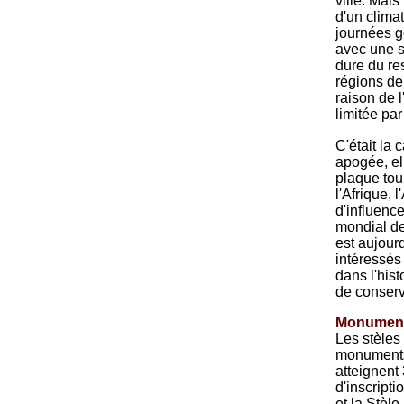
ville. Mai
d'un clima
journées g
avec une s
dure du re
régions de
raison de l
limitée par
C'était la
apogée, el
plaque tou
l'Afrique, 
d'influenc
mondial de
est aujourd
intéressés
dans l'hist
de conserv
Monuments
Les stèles
monuments
atteignent
d'inscript
et la Stèle