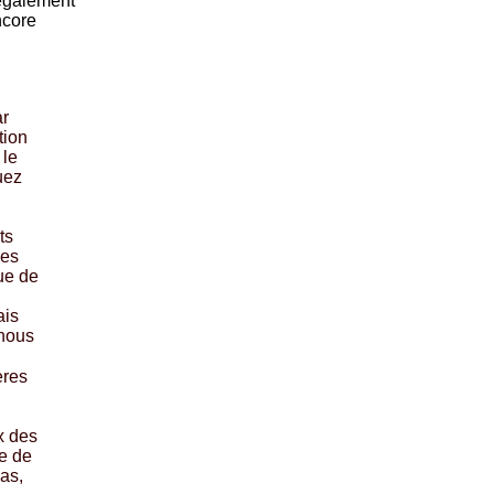
 également
ncore
ar
tion
 le
uez
ts
Les
ue de
ais
 nous
ères
x des
re de
las,