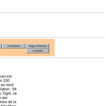
ue) est
on 100
 au nord
ation : 94
u Tigré, ce
u qui
rons de la