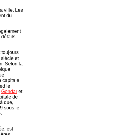
a ville. Les
ent du
 également
 détails
 toujours
siècle et
n. Selon la
elque
ue
a capitale
ed le
à
Gondar
et
pitale de
là que,
69 sous le
.
ée, est
ières