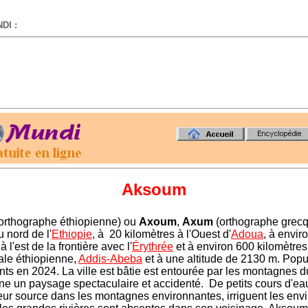
DI :
-
Aksoum
orthographe é
thiopienne) ou
Axoum
,
Axum
(orthographe grecq
u nord de l'
Ethiopie
, à
20 kilomètres à l'Ouest d'
Adoua
, à envir
à l'est de la frontière avec l'
Érythrée
et à environ 600 kilomètres
tale éthiopienne,
Addis-Abeba
et à une altitude de 2130 m. Popul
nts en 2024. La ville est bâtie est entourée par les montagnes d
nne un paysage spectaculaire et accidenté. De petits cours d'ea
eur source dans les montagnes environnantes, irriguent les envi