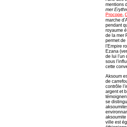
mentions 
mer Erythr
Procope
,
marche d'A
pendant qu
royaume ém
de la mer R
permet de c
l'Empire ro
Ezana (ver
de lui l'u
sous l'infl
cette conv
Aksoum est
de carrefou
contrôle l
argent et 
témoignent
se distingu
aksoumites
environnan
aksoumite 
ville est 