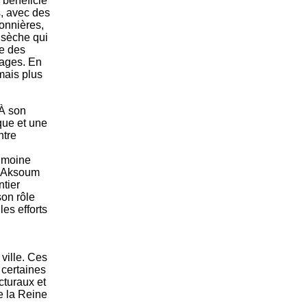
 bénéficie
s, avec des
onnières,
 sèche qui
ue des
rages. En
 mais plus
 À son
que et une
ntre
rimoine
l. Aksoum
ntier
son rôle
les efforts
ville. Ces
 certaines
cturaux et
e la Reine