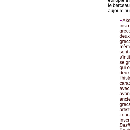
éthiopienn
le berceau 
aujourd'hu
Aks
inscr
grecq
deux 
grecq
même
sont 
s'int
seign
qui o
deux
l'his
carac
avec
avon
anci
grecs
artis
cour
inscr
Basi