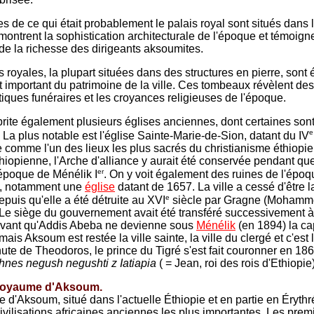
s de ce qui était probablement le palais royal sont situés dans l
 montrent la sophistication architecturale de l'époque et témoign
 de la richesse des dirigeants aksoumites.
 royales, la plupart situées dans des structures en pierre, sont
 important du patrimoine de la ville. Ces tombeaux révèlent des
atiques funéraires et les croyances religieuses de l'époque.
ite également plusieurs églises anciennes, dont certaines sont
e
. La plus notable est l'église Sainte-Marie-de-Sion, datant du IV
 comme l'un des lieux les plus sacrés du christianisme éthiopie
éthiopienne, l'Arche d'alliance y aurait été conservée pendant qu
er
'époque de Ménélik I
. On y voit également des ruines de l'époq
e, notamment une
église
datant de 1657. La ville a cessé d'être l
e
epuis qu'elle a été détruite au XVI
siècle par Gragne (Mohamm
Le siège du gouvernement avait été transféré successivement 
avant qu'Addis Abeba ne devienne sous
Ménélik
(en 1894) la ca
 mais Aksoum est restée la ville sainte, la ville du clergé et c'est 
hute de Theodoros, le prince du Tigré s'est fait couronner en 18
hnes negush negushti z Iatiapia
( = Jean, roi des rois d'Ethiopie)
 royaume d'Aksoum.
 d'Aksoum, situé dans l'actuelle Éthiopie et en partie en Érythr
ivilisations africaines anciennes les plus importantes.
Les prem