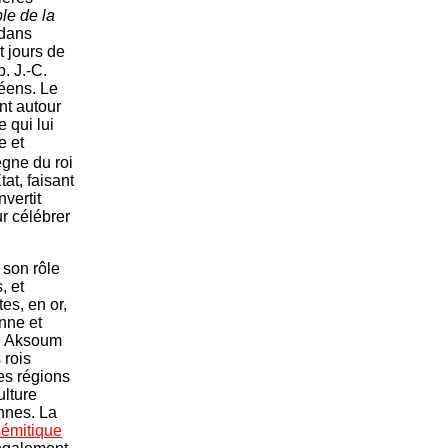
le de la
 dans
it jours de
p. J.-C.
béens.
Le
nt autour
 qui lui
e et
ègne du roi
at, faisant
vertit
ur célébrer
 son rôle
, et
es, en or,
nne et
e, Aksoum
 rois
es régions
ulture
nnes. La
sémitique