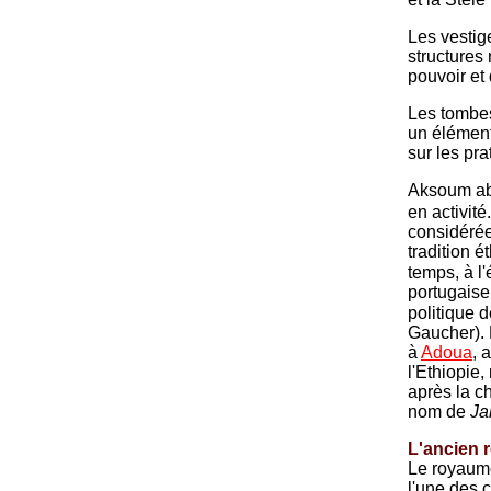
Les vestige
structures
pouvoir et
Les tombes
un élément
sur les pr
Aksoum abr
en activité
considérée
tradition 
temps, à l
portugais
politique d
Gaucher). 
à
Adoua
, 
l'Ethiopie,
après la c
nom de
Ja
L'ancien
Le royaume
l'une des c