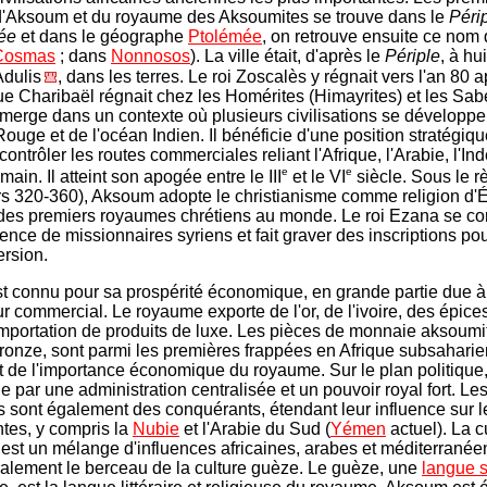
d'Aksoum et du royaume des Aksoumites se trouve dans le
Périp
ée
et dans le géographe
Ptolémée
, on retrouve ensuite ce nom
Cosmas
; dans
Nonnosos
). La ville était, d'après le
Périple
, à hu
dulis
, dans les terres. Le roi Zoscalès y régnait vers l'an 80 a
e Charibaël régnait chez les Homérites (Himayrites) et les Sa
erge dans un contexte où plusieurs civilisations se développe
ouge et de l'océan Indien. Il bénéficie d'une position stratégique
ontrôler les routes commerciales reliant l'Afrique, l'Arabie, l'Ind
e
e
main. Il atteint son apogée entre le III
et le VI
siècle. Sous le r
s 320-360), Aksoum adopte le christianisme comme religion d'Ét
n des premiers royaumes chrétiens au monde. Le roi Ezana se con
uence de missionnaires syriens et fait graver des inscriptions po
ersion.
 connu pour sa prospérité économique, en grande partie due à
r commercial. Le royaume exporte de l'or, de l'ivoire, des épices
'importation de produits de luxe. Les pièces de monnaie aksoumit
bronze, sont parmi les premières frappées en Afrique subsaharie
 de l'importance économique du royaume. Sur le plan politiqu
e par une administration centralisée et un pouvoir royal fort. Les
 sont également des conquérants, étendant leur influence sur l
tes, y compris la
Nubie
et l'Arabie du Sud (
Yémen
actuel). La c
est un mélange d'influences africaines, arabes et méditerranée
également le berceau de la culture guèze. Le guèze, une
langue 