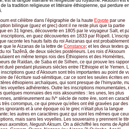
e, est la langue littéraire et religieuse du royaume. Aksoum est
de la tradition religieuse et littéraire éthiopienne, qui perdure e
i.
oum est célèbre dans l'épigraphie de la haute
Egypte
par une
iption bilingue (guez et grec) dont il ne reste plus que la partie
ue en 31 lignes, découverte en 1805 par le voyageur Salt, et p
inscriptions, en guez découvertes en 1833 par Rüpell. L'inscrip
ue raconte les hauts faits du roi Aeizanas qui est probablement
 que le Aizanas de la lettre de
Constance
; et les deux textes g
du roi Tazênâ, de deux siècles postérieurs. Les rois d'Aksoum
itulaient en même temps rois des Éthiopiens et des Homérites,
eurs de Raïdan, de Saba et de Silhen, ce qui prouve les rappor
nt duré pendant plusieurs siècles entre l'Ethiopie et le Yemen. 
 inscriptions guez d'Aksoum sont très importantes au point de v
toire de l'écriture sud-sémitique, car ce sont les seules écrites en
tères éthiopiens archaïques, qui sont presque de l'himyarite, m
 les voyelles adhérentes. Outre les inscriptions monumentales,
s quelques monnaies des rois aksoumites : les unes, les plus
e
ennes, antérieurement au IV
siècle de notre ère, sont en caract
 très corrompus, ce qui preuve qu'elles ont été gravées par des
tes ignorants et à une époque où le grec n'était plus la langue
ante; les autres en caractères guez qui sont les mêmes que ceu
iptions, mais sans les voyelles. Les souverains y prennent le tit
leus axomiton, Negush Aksum
. On a déchiffré les noms de Aphi