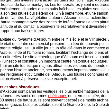
s les grandes rivières sont absentes dans son voisinage. Aksoum
t tropical de haute montagne. Les températures y sont modérée
énéralement chaudes et des nuits fraîches. Les pluies sont sais
aison des pluies qui s'étend de juin à septembre, et une saison
ste de l'année. La végétation autour d'Aksoum est caractéristiq
 haute montagne avec des zones de forêts éparses et des pâtu
'altitude et du climat, la biodiversité est relativement diversifiée
 rapport aux basses terres.
er
e
 capitale du royaume d'Aksoum entre le I
siècle et le VII
siècle.
le était un centre commercial prospère, un lieu de pouvoir politi
rnante religieuse. La ville jouait un rôle clé dans le commerce e
l'Arabie, l'Inde et l'Empire romain, facilitant l'échange de biens et
es culturelles. Le site archéologique d'Aksoum est inscrit au pat
 l'Unesco et constitue un important centre historique et culture
'hui un site touristique majeur, attirant des visiteurs du monde e
 par son histoire ancienne, ses monuments impressionnants et 
oire religieuse et culturelle de l'Afrique. Les fouilles continues et 
ation visent à préserver ce site exceptionnel.
 et sites historiques.
 d'Aksoum sont parmi les vestiges les plus emblématiques de la 
 funéraires sont d'énormes
obélisques
en pierre sculptée, dont
 30 mètres de hauteur. Ils sont souvent décorés de motifs archite
ions en guèze. Les plus célèbres sont la Grande Stèle, la Stèle d
 brisée.