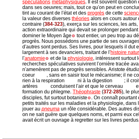
spéculations
-
métaphysiques
. Il est souvent questio
dans ses oeuvres; mais, tout ce qu'on peut en conclure
tint au courant de l'état et des
progrès
de cette
scienc
la valeur des diverses
théories
alors en cours autour 
contraire (
384
-
323
), exerça sur les sciences, les arts, 
action extraordinaire qui devait se prolonger pendant 
dominer le Moyen âge
tout entier, un peu trop au d
progrès. Nous possédons une partie de ses ouvrage
d'autres sont perdus. Ses livres, pour lesquels il dut
largement à ses devanciers, traitant de l'
histoire natur
l'
anatomie
et de la
physiologie
, intéressent surtout
recherches spéculatives suivirent l'ornière tracée avan
n'amenèrent pas de progrès sensibles. Aristote étudi
coeur
, sans en saisir tout le mécanisme; il ne c
rien à la respiration
ni à la digestion
; il cr
artères
conduisent l'air et que le cerveau
es
formation du phlegme.
Théophraste
(
372
-
285
), le pl
disciples, fut surtout botaniste
. On connaît pourtant
petits traités sur les maladies et la physiologie, dans la
jouer au
pneuma
un rôle considérable. Des autres dis
on ne sait guère que quelques noms, et parmi eux ce
avait écrit un ouvrage à regretter sur les livres perdus
.