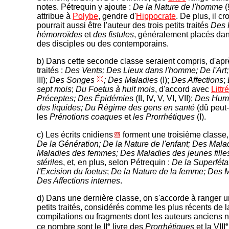
notes. Pétrequin y ajoute :
De la Nature de l'homme
(
attribue à
Polybe
, gendre d'
Hippocrate
. De plus, il c
pourrait aussi être l'auteur des trois petits traités
Des 
hémorroïdes
et
des fistules
, généralement placés dan
des disciples ou des contemporains.
b) Dans cette seconde classe seraient compris, d'apr
traités :
Des Vents; Des Lieux dans l'homme; De l'Ar
III);
Des Songes
; Des Maladies
(I);
Des Affections
;
sept mois
;
Du Foetus à huit mois
, d'accord avec
Littré
Préceptes; Des Épidémie
s (II, IV, V, VI, VII);
Des Hume
des liquides; Du Régime des gens en santé
(dû peut
les
Prénotions coaques
et
les Prorrhétiques
(I).
c) Les écrits cnidiens
forment une troisième classe,
De la Génération; De la Nature de l'enfant; Des Mala
Maladies des femmes; Des Maladies des jeunes fill
stérile
s, et, en plus, selon Pétrequin :
De la Superféta
l'Excision du foetus
;
De la Nature de la femme; Des 
Des Affections internes
.
d) Dans une dernière classe, on s'accorde à ranger 
petits traités, considérés comme les plus récents de la
compilations ou fragments dont les auteurs anciens n
e
e
ce nombre sont le II
livre des
Prorrhétiques
et la VIII