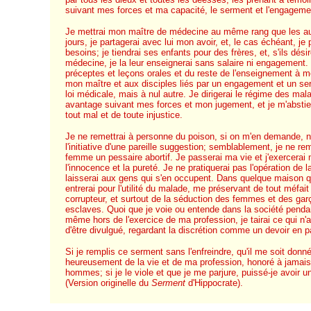
suivant mes forces et ma capacité, le serment et l'engageme
Je mettrai mon maître de médecine au même rang que les a
jours, je partagerai avec lui mon avoir, et, le cas échéant, je 
besoins; je tiendrai ses enfants pour des frères, et, s'ils dési
médecine, je la leur enseignerai sans salaire ni engagement. 
préceptes et leçons orales et du reste de l'enseignement à m
mon maître et aux disciples liés par un engagement et un se
loi médicale, mais à nul autre. Je dirigerai le régime des mal
avantage suivant mes forces et mon jugement, et je m'abstie
tout mal et de toute injustice.
Je ne remettrai à personne du poison, si on m'en demande, n
l'initiative d'une pareille suggestion; semblablement, je ne re
femme un pessaire abortif. Je passerai ma vie et j'exercerai
l'innocence et la pureté. Je ne pratiquerai pas l'opération de la 
laisserai aux gens qui s'en occupent. Dans quelque maison que
entrerai pour l'utilité du malade, me préservant de tout méfait
corrupteur, et surtout de la séduction des femmes et des garç
esclaves. Quoi que je voie ou entende dans la société pendan
même hors de l'exercice de ma profession, je tairai ce qui n'
d'être divulgué, regardant la discrétion comme un devoir en pa
Si je remplis ce serment sans l'enfreindre, qu'il me soit donné
heureusement de la vie et de ma profession, honoré à jamais
hommes; si je le viole et que je me parjure, puissé-je avoir un
(Version originelle du
Serment
d'Hippocrate).