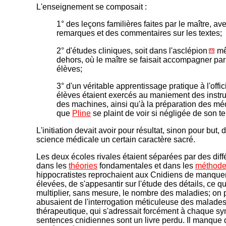
L'enseignement se composait :
1° des leçons familières faites par le maître, av
remarques et des commentaires sur les textes;
2° d'études cliniques, soit dans l'asclépion
mê
dehors, où le maître se faisait accompagner par
élèves;
3° d'un véritable apprentissage pratique à l'offic
élèves étaient exercés au maniement des instr
des machines, ainsi qu'à la préparation des m
que
Pline
se plaint de voir si négligée de son t
L'initiation devait avoir pour résultat, sinon pour but,
science médicale un certain caractère sacré.
Les deux écoles rivales étaient séparées par des dif
dans les
théories
fondamentales et dans les
méthod
hippocratistes reprochaient aux Cnidiens de manque
élevées, de s'appesantir sur l'étude des détails, ce q
multiplier, sans mesure, le nombre des maladies; on p
abusaient de l'interrogation méticuleuse des malades
thérapeutique, qui s'adressait forcément à chaque s
sentences cnidiennes sont un livre perdu. Il manque