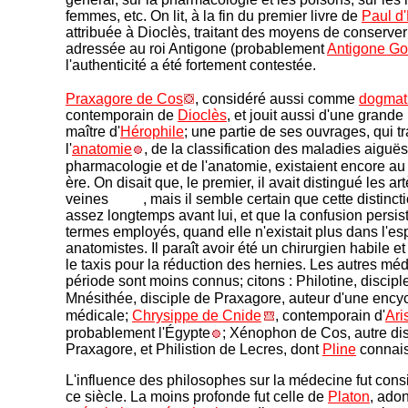
femmes, etc. On lit, à la fin du premier livre de
Paul d
attribuée à Dioclès, traitant des moyens de conserver
adressée au roi Antigone (probablement
Antigone Go
l'authenticité a été fortement contestée.
Praxagore de Cos
, considéré aussi comme
dogmat
contemporain de
Dioclès
, et jouit aussi d'une grande r
maître d'
Hérophile
; une partie de ses ouvrages, qui tr
l'
anatomie
, de la classification des maladies aiguës
pharmacologie et de l'anatomie, existaient encore au 
ère. On disait que, le premier, il avait distingué les ar
veines
, mais il semble certain que cette distinct
assez longtemps avant lui, et que la confusion persis
termes employés, quand elle n'existait plus dans l'esp
anatomistes. Il paraît avoir été un chirurgien habile et h
le taxis pour la réduction des hernies. Les autres mé
période sont moins connus; citons : Philotine, discipl
Mnésithée, disciple de Praxagore, auteur d'une ency
médicale;
Chrysippe de Cnide
, contemporain d'
Ari
probablement l'Égypte
; Xénophon de Cos, autre dis
Praxagore, et Philistion de Lecres, dont
Pline
connaiss
L'influence des philosophes sur la médecine fut con
ce siècle. La moins profonde fut celle de
Platon
, ado