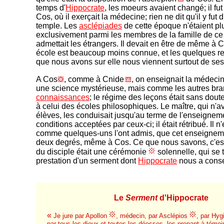
temps d'
Hippocrate
, les moeurs avaient changé; il fut
Cos, où il exerçait la médecine; rien ne dit qu'il y fut 
temple. Les
asclépiades
de cette époque n'étaient pl
exclusivement parmi les membres de la famille de c
admettait les étrangers. Il devait en être de même à C
école est beaucoup moins connue, et les quelques 
que nous avons sur elle nous viennent surtout de ses
A Cos
, comme à Cnide
, on enseignait la médec
une science mystérieuse, mais comme les autres br
connaissances
; le régime des leçons était sans dou
à celui des écoles philosophiques. Le maître, qui n'a
élèves, les conduisait jusqu'au terme de l'enseignem
conditions acceptées par ceux-ci; il était rétribué. Il n
comme quelques-uns l'ont admis, que cet enseignem
deux degrés, même à Cos. Ce que nous savons, c'est q
du disciple était une cérémonie
solennelle, qui se t
prestation d'un serment dont
Hippocrate
nous a conse
-
Le
Serment
d'Hippocrate
«
Je jure par Apollon
, médecin, par Asclépios
, par Hyg
par tous les dieux et toutes les déesses, les prenant à témoin