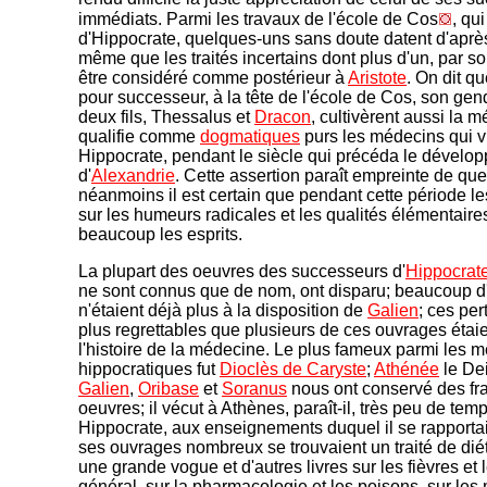
immédiats. Parmi les travaux de l'école de Cos
, qu
d'Hippocrate, quelques-uns sans doute datent d'aprè
même que les traités incertains dont plus d'un, par so
être considéré comme postérieur à
Aristote
. On dit q
pour successeur, à la tête de l'école de Cos, son ge
deux fils, Thessalus et
Dracon
, cultivèrent aussi la 
qualifie comme
dogmatiques
purs les médecins qui v
Hippocrate, pendant le siècle qui précéda le dévelop
d'
Alexandrie
. Cette assertion paraît empreinte de qu
néanmoins il est certain que pendant cette période le
sur les humeurs radicales et les qualités élémentair
beaucoup les esprits.
La plupart des oeuvres des successeurs d'
Hippocrat
ne sont connus que de nom, ont disparu; beaucoup d'
n'étaient déjà plus à la disposition de
Galien
; ces per
plus regrettables que plusieurs de ces ouvrages étai
l'histoire de la médecine. Le plus fameux parmi les 
hippocratiques fut
Dioclès de Caryste
;
Athénée
le De
Galien
,
Oribase
et
Soranus
nous ont conservé des fr
oeuvres; il vécut à Athènes, paraît-il, très peu de tem
Hippocrate, aux enseignements duquel il se rapporta
ses ouvrages nombreux se trouvaient un traité de diét
une grande vogue et d'autres livres sur les fièvres et
général, sur la pharmacologie et les poisons, sur les