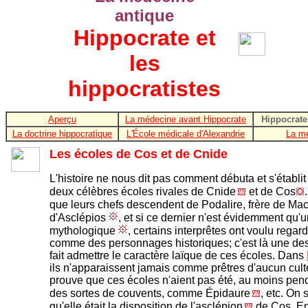
antique
Hippocrate et
les
hippocratistes
Aperçu
La médecine avant Hippocrate
Hippocrate 
La doctrine hippocratique
L'École médicale d'Alexandrie
La m
Les écoles de Cos et de Cnide
L'histoire ne nous dit pas comment débuta et s'établ
deux célèbres écoles rivales de Cnide
et de Cos
que leurs chefs descendent de Podalire, frère de M
d'Asclépios
, et si ce dernier n'est évidemment qu
mythologique
, certains interprêtes ont voulu regar
comme des personnages historiques; c'est là une des
fait admettre le caractère laïque de ces écoles. Dans
ils n'apparaissent jamais comme prêtres d'aucun cult
prouve que ces écoles n'aient pas été, au moins pen
des sortes de couvents, comme Épidaure
, etc. On 
qu'elle était la disposition de l'asclépion
de Cos. En