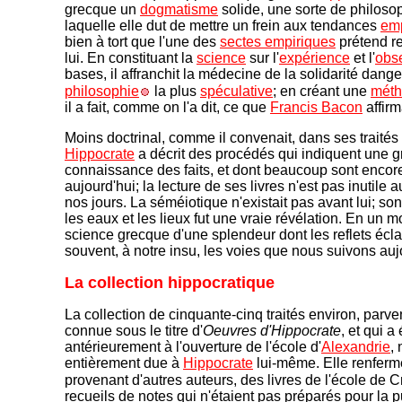
grecque un
dogmatisme
solide, une sorte de philoso
laquelle elle dut de mettre un frein aux tendances
emp
bien à tort que l'une des
sectes empiriques
prétend r
lui. En constituant la
science
sur l'
expérience
et l'
obs
bases, il affranchit la médecine de la solidarité dang
philosophie
la plus
spéculative
; en créant une
mét
il a fait, comme on l'a dit, ce que
Francis Bacon
affirma
Moins doctrinal, comme il convenait, dans ses traités
Hippocrate
a décrit des procédés qui indiquent une 
connaissance des faits, et dont beaucoup sont encore
aujourd'hui; la lecture de ses livres n'est pas inutile 
nos jours. La séméiotique n'existait pas avant lui; son 
les eaux et les lieux fut une vraie révélation. En un mot
science grecque d'une splendeur dont les reflets écla
souvent, à notre insu, les voies que nous suivons auj
La collection hippocratique
La collection de cinquante-cinq traités environ, parv
connue sous le titre d'
Oeuvres d'Hippocrate
, et qui a
antérieurement à l'ouverture de l'école d'
Alexandrie
, 
entièrement due à
Hippocrate
lui-même. Elle renferm
provenant d'autres auteurs, des livres de l'école de 
recueils de notes qui n'étaient pas préparés pour la pu