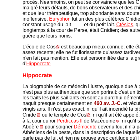
procès. Néanmoins, on peut se convaincre que les Cn
malgré leurs défauts, de bons observateurs et des chi
et que leur thérapeutique, trop abondante sans doute,
inoffensive.
Euryphon
fut un des plus célèbres Cnidien
constant usage du lait
et du petit-lait.
Ctésias
, q
longtemps à la cour de Perse, était Cnidien; des autr
guère que leurs noms.
L'école de Cos
est beaucoup mieux connue; elle éta
assez récente; elle ne fut florissante qu'assez tardiv
n'en fait pas mention. Elle est personnifiée dans la g
d'
Hippocrate
.
Hippocrate
La biographie de ce médecin illustre, quoique due à 
n'est pas plus authentique que son portrait; c'est un ti
les traits les plus saillants en sont aujourd'hui démen
naquit presque certainement en
460 av. J.-C
. et vécu
vingts ans. Il n'est pas exact, ni qu'il ait incendié la 
Cnide
ou le temple de Cos
, ni qu'il ait été appel
à la cour du roi
Perdiccas II
de Macédoine
, ni qu'il 
Abdère
pour soigner
Démocrite
devenu fou; il n'a p
Athéniens de la peste, dans la description de laquell
parle pas de lui, et rien ne prouve avec certitude qu'i