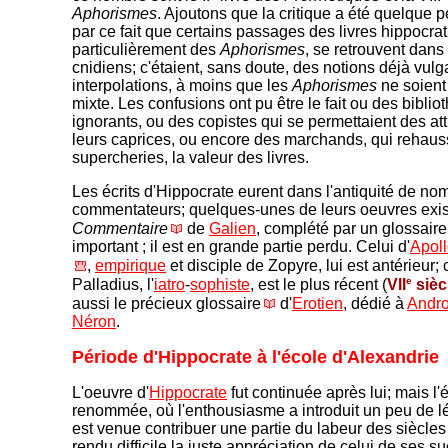
Aphorismes
. Ajoutons que la critique a été quelque
par ce fait que certains passages des livres hippocra
particulièrement des
Aphorismes
, se retrouvent dans 
cnidiens; c'étaient, sans doute, des notions déjà vulg
interpolations, à moins que les
Aphorismes
ne soient
mixte. Les confusions ont pu être le fait ou des biblio
ignorants, ou des copistes qui se permettaient des att
leurs caprices, ou encore des marchands, qui rehaus
supercheries, la valeur des livres.
Les écrits d'Hippocrate eurent dans l'antiquité de n
commentateurs; quelques-unes de leurs oeuvres exis
Commentaire
de
Galien
, complété par un glossaire,
important ; il est en grande partie perdu. Celui d'
Apoll
,
empirique
et disciple de Zopyre, lui est antérieur; 
e
Palladius, l'
iatro
-
sophiste
, est le plus récent (
VII
sièc
aussi le précieux glossaire
d'
Erotien
, dédié à
Andr
Néron
.
Période d'Hippocrate à l'école d'Alexandrie
L'oeuvre d'
Hippocrate
fut continuée après lui; mais l'
renommée, où l'enthousiasme a introduit un peu de l
est venue contribuer une partie du labeur des siècles
rendu difficile la juste appréciation de celui de ses 