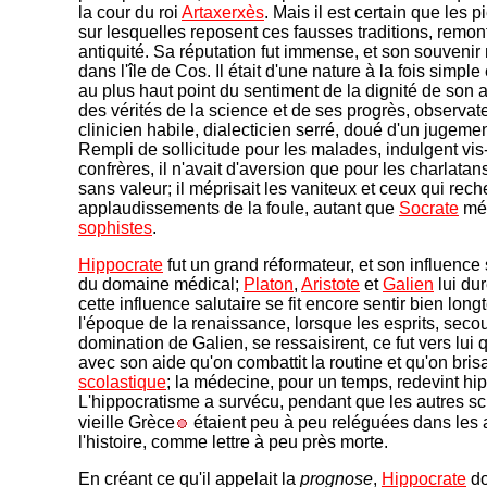
la cour du roi
Artaxerxès
. Mais il est certain que les
sur lesquelles reposent ces fausses traditions, remon
antiquité. Sa réputation fut immense, et son souvenir 
dans l'île de Cos. Il était d'une nature à la fois simple
au plus haut point du sentiment de la dignité de son a
des vérités de la science et de ses progrès, observa
clinicien habile, dialecticien serré, doué d'un jugemen
Rempli de sollicitude pour les malades, indulgent vis
confrères, il n'avait d'aversion que pour les charlatan
sans valeur; il méprisait les vaniteux et ceux qui rech
applaudissements de la foule, autant que
Socrate
mép
sophistes
.
Hippocrate
fut un grand réformateur, et son influence 
du domaine médical;
Platon
,
Aristote
et
Galien
lui du
cette influence salutaire se fit encore sentir bien long
l'époque de la renaissance, lorsque les esprits, seco
domination de Galien, se ressaisirent, ce fut vers lui q
avec son aide qu'on combattit la routine et qu'on brisa
scolastique
; la médecine, pour un temps, redevint hi
L'hippocratisme a survécu, pendant que les autres sc
vieille Grèce
étaient peu à peu reléguées dans les
l'histoire, comme lettre à peu près morte.
En créant ce qu'il appelait la
prognose
,
Hippocrate
do