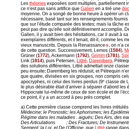
Les
théories
exposées sont multiples, partiellement in
ce n'est pas sans artifice que
Galien
en a tiré une
doc
moyenne. On a songé de bonne heure à opérer un c
nécessaire, basé tant sur les renseignements fournis p
que sur l'étude comparée des textes; mais la tâche es
peut pas dire qu'elle soit définitivement accomplie. 
Galien, il y avait bien des hésitations, car il avait à s
exemplaires différents, et il tenait, dit-il, comme les m
vieux manuscrits. Depuis la Renaissance
, on n'a 
de cette question. Successivement, Lemos (
1584
),
Me
Grüner (
1772
), Ackermann (
1792
),
Grimm
(
1781
),
Spr
Link (
1814
), puis Petersen,
Littré
,
Daremberg
, Pétreq
des solutions différentes. Littré admettait onze classes
peu ensuite; Daremberg les réduisit, et Pétrequin n'e
que quatre, divisées en six groupes, non compris cel
e
apocryphes, ni celui des livres perdus (9
classe de Li
le plus désirable était d'arriver à séparer d'abord les 
Hippocrate lui-même de ceux de son école et de l'éco
ce point, il y a un accord à peu près complet.
a) Cette première classe comprend les livres intitulés
Médecine; le Pronostic; les Aphorismes; les Épidémi
Régime dans les maladies . aiguës; Des Airs, des eau
Des Articulations
; Des Fractures; De Instruments
Serment; la Loi,
e
t De l'Officine
, que
Littré
range dans l