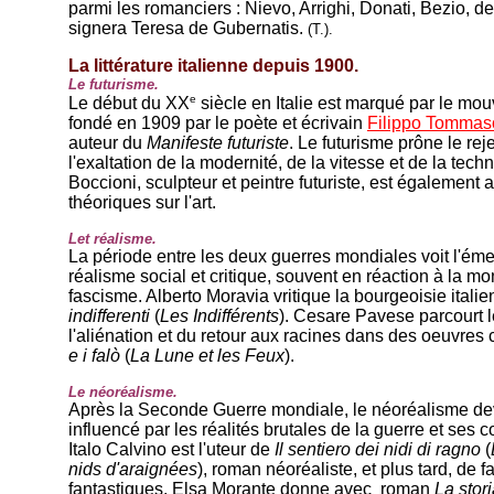
parmi les romanciers : Nievo, Arrighi, Donati, Bezio, de
signera Teresa de Gubernatis.
(T.).
La littérature italienne depuis 1900.
Le futurisme.
e
Le début du XX
siècle en Italie est marqué par le mou
fondé en 1909 par le poète et écrivain
Filippo Tommaso
auteur du
Manifeste futuriste
. Le futurisme prône le rej
l'exaltation de la modernité, de la vitesse et de la tec
Boccioni, sculpteur et peintre futuriste, est également a
théoriques sur l'art.
Let réalisme.
La période entre les deux guerres mondiales voit l'ém
réalisme social et critique, souvent en réaction à la m
fascisme. Alberto Moravia vritique la bourgeoisie ital
indifferenti
(
Les Indifférents
). Cesare Pavese parcourt 
l'aliénation et du retour aux racines dans des oeuvr
e i falò
(
La Lune et les Feux
).
Le néoréalisme.
Après la Seconde Guerre mondiale, le néoréalisme de
influencé par les réalités brutales de la guerre et ses
Italo Calvino est l'uteur de
Il sentiero dei nidi di ragno
(
nids d'araignées
), roman néoréaliste, et plus tard, de fa
fantastiques. Elsa Morante donne avec roman
La stor