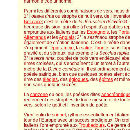
harmonie trop uniforme.
Parmi les différentes combinaisons de vers, nous di
1° l'
ottava rima
ou strophe de huit vers, de l'inventio
Boccace
; c'est le mètre de
la Jérusalem délivrée
.
heureuse division, qui offre à l'esprit d'agréables re
empruntée aux Italiens par les
Espagnols
, les
Portu
Allemands
et les
Anglais
; 2° la
sestina
ou strophe de
également de création italienne. C'est le mètre dans
s'expriment l'
épigramme
, la
satire
, l'
ironie
, sous l'a
gravité et du sérieux; par exemple la
Secchia rapita
3° la
terza rima
, couplet de trois vers endécasyllab
rimes croisées, qui s'enchaînent d'un tercet à l'autre.
mètre de la
Divine comédie
. II est ordinairement a
poésie satirique, bien que quelques poètes aient écr
rime des
élégies
, des
églogues
, des
épîtres
et mêm
non sans quelque succès.
La
canzone
ou ode, les poésies dites
anacréontiqu
renferment des strophes de toute mesure et de tout
vers, selon le goût et l'invention du poète.
Vient enfin le
sonnet
, rythme essentiellement italien, 
tour de l'Europe avec un succès prodigieux. On croi
Italiens l'ont emprunté aux
Troubadours
. Ce genre d