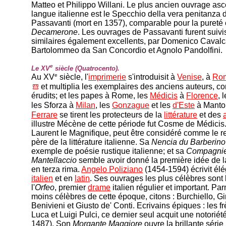
Matteo et Philippo Willani. Le plus ancien ouvrage as
langue italienne est le Specchio della vera penitanza
Passavanti (mort en 1357), comparable pour la pureté 
Decamerone
. Les ouvrages de Passavanti furent suivis
similaires également excellents, par Domenico Cavalc
Bartolommeo da San Concordio et Agnolo Pandolfini.
e
Le XV
siècle (Quatrocento).
e
Au XV
siècle, l'
imprimerie
s'introduisit à
Venise
, à
Ro
et multiplia les exemplaires des anciens auteurs, co
érudits; et les papes à Rome, les
Médicis
à
Florence
, 
les Sforza à
Milan
, les
Gonzague
et les
d'Este
à Manto
Ferrare
se tirent les protecteurs de la
littérature
et des
illustre Mécène de cette période fut Cosme de Médicis. 
Laurent le Magnifique, peut être considéré comme le re
père de la littérature italienne. Sa
Nencia du Barberin
exemple de poésie rustique italienne; et sa
Compagnie
Mantellaccio
semble avoir donné la première idée de 
en terza rima.
Angelo Poliziano
(1454-1594) écrivit é
italien
et en
latin
. Ses ouvrages les plus célèbres sont
l'
Orfeo
, premier
drame
italien régulier et important. Pa
moins célèbres de cette époque, citons : Burchiello, G
Benivieni et Giusto de' Conti. Ecrivains épiques : les f
Luca et Luigi Pulci, ce dernier seul acquit une notoriét
1487). Son
Morgante Maggiore
ouvre la brillante série