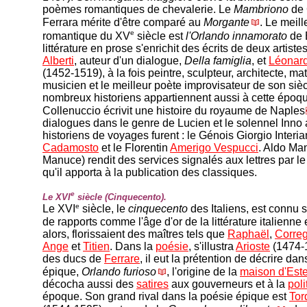
poèmes romantiques de chevalerie. Le
Mambriono
de 
Ferrara mérite d'être comparé au
Morgante
. Le meil
e
romantique du XV
siècle est
l'Orlando innamorato
de 
littérature en prose s'enrichit des écrits de deux artiste
Alberti
, auteur d'un dialogue,
Della famiglia
, et
Léonard
(1452-1519), à la fois peintre, sculpteur, architecte, m
musicien et le meilleur poète improvisateur de son siè
nombreux historiens appartiennent aussi à cette époq
Collenuccio écrivit une histoire du royaume de Naples
dialogues dans le genre de Lucien et le solennel Inno 
historiens de voyages furent : le Génois Giorgio Interia
Cadamosto
et le Florentin
Amerigo Vespucci
. Aldo Ma
Manuce) rendit des services signalés aux lettres par le 
qu'il apporta à la publication des classiques.
e
Le XVI
siècle (Cinquecento).
e
Le XVI
siècle, le
cinquecento
des Italiens, est connu
de rapports comme l'âge d'or de la littérature italienne
alors, florissaient des maîtres tels que
Raphaël
,
Corre
Ange
et
Titien
. Dans la
poésie
, s'illustra
Arioste
(1474-
des ducs de
Ferrare
, il eut la prétention de décrire d
épique,
Orlando furioso
, l'origine de la
maison d'Est
décocha aussi des
satires
aux gouverneurs et à la
poli
époque. Son grand rival dans la poésie épique est
Tor