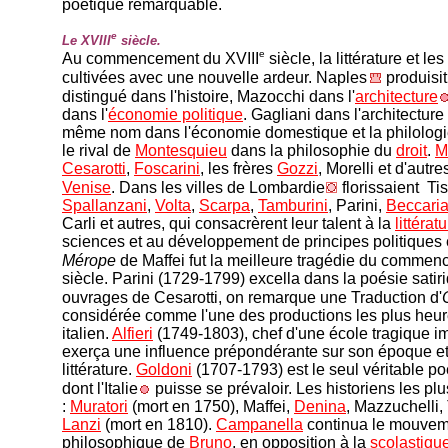
poétique remarquable.
e
Le XVIII
siècle.
e
Au commencement du XVIII
siècle, la littérature et le
cultivées avec une nouvelle ardeur. Naples
produisi
distingué dans l'histoire, Mazocchi dans l'
architecture
dans l'
économie politique
. Gagliani dans l'architecture
même nom dans l'économie domestique et la philolog
le rival de
Montesquieu
dans la philosophie du
droit
.
M
Cesarotti
,
Foscarini
, les frères
Gozzi
, Morelli et d'autres
Venise
. Dans les villes de Lombardie
florissaient Tis
Spallanzani
,
Volta
,
Scarpa
,
Tamburini
, Parini,
Beccari
Carli et autres, qui consacrèrent leur talent à la
littérat
sciences et au développement de principes politiques 
Mérope
de Maffei fut la meilleure tragédie du commen
siècle. Parini (1729-1799) excella dans la poésie satir
ouvrages de Cesarotti, on remarque une Traduction d'
considérée comme l'une des productions les plus heu
italien.
Alfieri
(1749-1803), chef d'une école tragique i
exerça une influence prépondérante sur son époque et
littérature.
Goldoni
(1707-1793) est le seul véritable p
dont l'Italie
puisse se prévaloir. Les historiens les plus
:
Muratori
(mort en 1750), Maffei,
Denina
, Mazzuchelli,
Lanzi
(mort en 1810).
Campanella
continua le mouvem
philosophique de
Bruno
, en opposition à la
scolastiqu