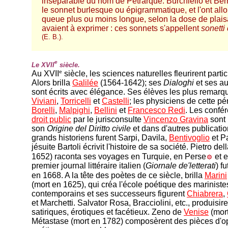
inséparable du nom de Pétrarque. Burchiello et Bern
le sonnet burlesque ou épigrammatique, et l'ont all
queue plus ou moins longue, selon la dose de plaisa
avaient à exprimer : ces sonnets s'appellent
sonetti 
(E. B.).
e
Le XVII
siècle.
e
Au XVII
siècle, les sciences naturelles fleurirent parti
Alors brilla
Galilée
(1564-1642); ses
Dialoghi
et ses a
sont écrits avec élégance. Ses élèves les plus remarq
Viviani
,
Torricelli
et
Castelli
; les physiciens de cette pé
Borelli
,
Malpighi
,
Bellini
et
Francesco Redi
. Les confér
droit public
par le jurisconsulte
Vincenzo Gravina
sont 
son
Origine del Diritto civile
et dans d'autres publicatio
grands historiens furent Sarpi, Davila,
Bentivoglio
et Pa
jésuite Bartoli écrivit l'histoire de sa société. Pietro del
1652) raconta ses voyages en Turquie, en Perse
et e
premier journal littéraire italien (
Giornale de'letterati
) f
en 1668. A la tête des poètes de ce siècle, brilla
Marini
(mort en 1625), qui créa l'école poétique des mariniste
contemporains et ses successeurs figurent
Chiabrera
,
et Marchetti. Salvator Rosa, Bracciolini, etc., produisir
satiriques, érotiques et facétieux. Zeno de
Venise
(mort
Métastase (mort en 1782) composèrent des pièces d'op