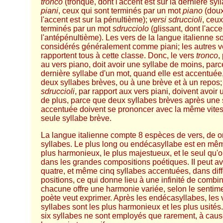
tronco
(tronqué, dont l'accent est sur la dernière syl
piani
, ceux qui sont terminés par un mot
piano
(doux
l'accent est sur la pénultième);
versi sdruccioli
, ceux
terminés par un mot
sdrucciolo
(glissant, dont l'acce
l'antépénultième). Les vers de la langue italienne s
considérés généralement comme piani; les autres v
rapportent tous à cette classe. Donc, le vers
tronco
,
au vers piano, doit avoir une syllabe de moins, parc
dernière syllabe d'un mot, quand elle est accentuée,
deux syllabes brèves, ou à une brève et à un repos;
sdruccioli
, par rapport aux vers piani, doivent avoir
de plus, parce que deux syllabes brèves après une 
accentuée doivent se prononcer avec la même vite
seule syllabe brève.
La langue italienne compte 8 espèces de vers, de o
syllabes. Le plus long ou endécasyllabe est en mê
plus harmonieux, le plus majestueux, et le seul qu'
dans les grandes compositions poétiques. II peut avo
quatre, et même cinq syllabes accentuées, dans dif
positions, ce qui donne lieu à une infinité de combi
chacune offre une harmonie variée, selon le sentim
poète veut exprimer. Après les endécasyllabes, les 
syllabes sont les plus harmonieux et les plus usités
six syllabes ne sont employés que rarement, à caus