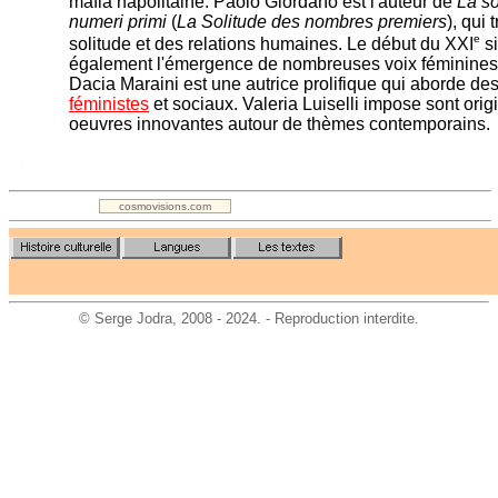
mafia napolitaine. Paolo Giordano est l'auteur de
La so
numeri primi
(
La Solitude des nombres premiers
), qui 
e
solitude et des relations humaines. Le début du XXI
si
également l'émergence de nombreuses voix féminines 
Dacia Maraini est une autrice prolifique qui aborde de
féministes
et sociaux. Valeria Luiselli impose sont orig
oeuvres innovantes autour de thèmes contemporains.
.
cosmovisions.com
©
Serge Jodra
, 2008 - 2024. - Reproduction interdite.