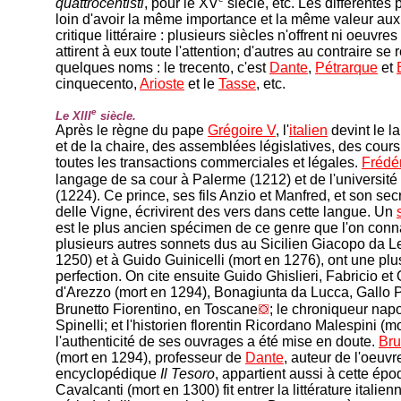
quattrocentisti
, pour le XV
siècle, etc. Les différentes
loin d'avoir la même importance et la même valeur aux
critique littéraire : plusieurs siècles n'offrent ni oeuvres
attirent à eux toute l'attention; d'autres au contraire s
quelques noms : le trecento, c'est
Dante
,
Pétrarque
et
cinquecento,
Arioste
et le
Tasse
, etc.
e
Le XIII
siècle.
Après le règne du pape
Grégoire V
, l'
italien
devint le l
et de la chaire, des assemblées législatives, des cours 
toutes les transactions commerciales et légales.
Frédér
langage de sa cour à Palerme (1212) et de l'universit
(1224). Ce prince, ses fils Anzio et Manfred, et son secr
delle Vigne, écrivirent des vers dans cette langue. Un
est le plus ancien spécimen de ce genre que l'on conn
plusieurs autres sonnets dus au Sicilien Giacopo da Le
1250) et à Guido Guinicelli (mort en 1276), ont une pl
perfection. On cite ensuite Guido Ghislieri, Fabricio et
d'Arezzo (mort en 1294), Bonagiunta da Lucca, Gallo 
Brunetto Fiorentino, en Toscane
; le chroniqueur napo
Spinelli; et l'historien florentin Ricordano Malespini (m
l'authenticité de ses ouvrages a été mise en doute.
Bru
(mort en 1294), professeur de
Dante
, auteur de l'oeuvr
encyclopédique
Il Tesoro
, appartient aussi à cette ép
Cavalcanti (mort en 1300) fit entrer la littérature italie