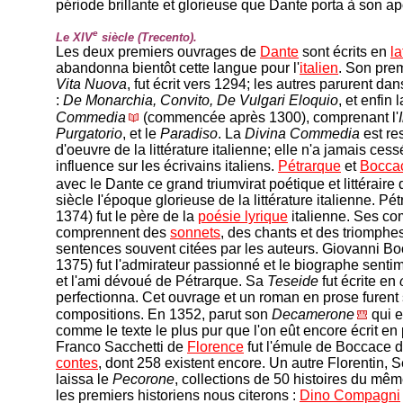
période brillante et glorieuse que Dante porta à son a
e
Le XIV
siècle (Trecento).
Les deux premiers ouvrages de
Dante
sont écrits en
la
abandonna bientôt cette langue pour l'
italien
. Son pre
Vita Nuova
, fut écrit vers 1294; les autres parurent dan
:
De Monarchia, Convito, De Vulgari Eloquio
, et enfin l
Commedia
(commencée après 1300), comprenant l'
Purgatorio
, et le
Paradiso
. La
Divina Commedia
est res
d'oeuvre de la littérature italienne; elle n'a jamais ces
influence sur les écrivains italiens.
Pétrarque
et
Bocca
avec le Dante ce grand triumvirat poétique et littéraire q
siècle I'époque glorieuse de la littérature italienne. Pé
1374) fut le père de la
poésie lyrique
italienne. Ses co
comprennent des
sonnets
, des chants et des triomphe
sentences souvent citées par les auteurs. Giovanni Bo
1375) fut l'admirateur passionné et le biographe senti
et l'ami dévoué de Pétrarque. Sa
Teseide
fut écrite en
perfectionna. Cet ouvrage et un roman en prose furent
compositions. En 1352, parut son
Decamerone
qui e
comme le texte le plus pur que l'on eût encore écrit en 
Franco Sacchetti de
Florence
fut l'émule de Boccace 
contes
, dont 258 existent encore. Un autre Florentin, 
laissa le
Pecorone
, collections de 50 histoires du mê
les premiers historiens nous citerons :
Dino Compagni