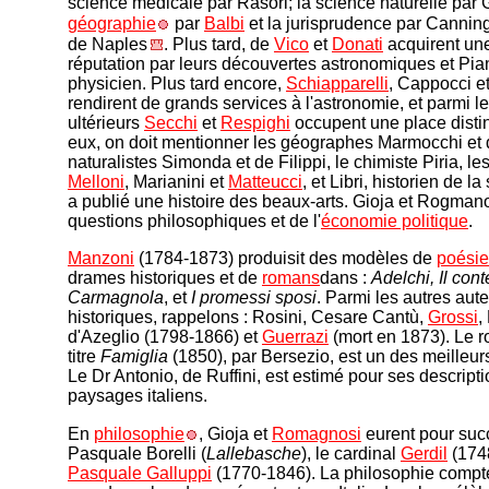
science médicale par Rasori; la science naturelle par 
géographie
par
Balbi
et la jurisprudence par Canning
de Naples
. Plus tard, de
Vico
et
Donati
acquirent un
réputation par leurs découvertes astronomiques et Pi
physicien. Plus tard encore,
Schiapparelli
, Cappocci e
rendirent de grands services à l'astronomie, et parmi l
ultérieurs
Secchi
et
Respighi
occupent une place disti
eux, on doit mentionner les géographes Marmocchi et 
naturalistes Simonda et de Filippi, le chimiste Piria, le
Melloni
, Marianini et
Matteucci
, et Libri, historien de l
a publié une histoire des beaux-arts. Gioja et Rogmanos
questions philosophiques et de l'
économie politique
.
Manzoni
(1784-1873) produisit des modèles de
poésie
drames historiques et de
romans
dans :
Adelchi, Il cont
Carmagnola
, et
I promessi sposi
. Parmi les autres au
historiques, rappelons : Rosini, Cesare Cantù,
Grossi
,
d'Azeglio (1798-1866) et
Guerrazi
(mort en 1873). Le 
titre
Famiglia
(1850), par Bersezio, est un des meilleur
Le Dr Antonio, de Ruffini, est estimé pour ses descript
paysages italiens.
En
philosophie
, Gioja et
Romagnosi
eurent pour suc
Pasquale Borelli (
Lallebasche
), le cardinal
Gerdil
(174
Pasquale Galluppi
(1770-1846). La philosophie compt