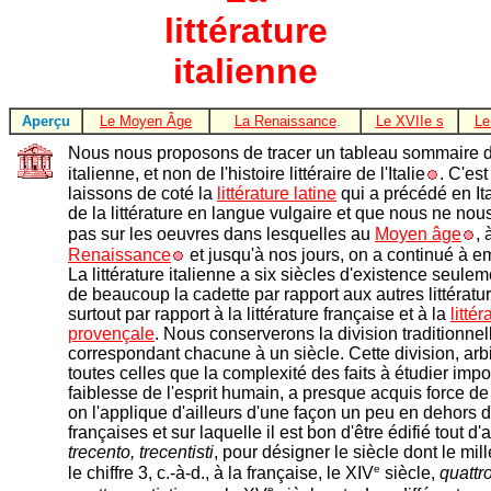
littérature
italienne
Aperçu
Le Moyen Âge
La Renaissance
.
Le XVIIe s
Le
Nous nous proposons de tracer un tableau sommaire de 
italienne, et non de l'histoire littéraire de l'Italie
. C'es
laissons de coté la
littérature latine
qui a précédé en It
de la littérature en langue vulgaire et que nous ne no
pas sur les oeuvres dans lesquelles au
Moyen âge
, 
Renaissance
et jusqu'à nos jours, on a continué à e
La littérature italienne a six siècles d'existence seuleme
de beaucoup la cadette par rapport aux autres littératu
surtout par rapport à la littérature française et à la
littér
provençale
. Nous conserverons la division traditionne
correspondant chacune à un siècle. Cette division, ar
toutes celles que la complexité des faits à étudier impo
faiblesse de l'esprit humain, a presque acquis force de l
on l'applique d'ailleurs d'une façon un peu en dehors 
françaises et sur laquelle il est bon d'être édifié tout d'a
trecento, trecentisti
, pour désigner le siècle dont le mil
e
le chiffre 3, c.-à-d., à la française, le XIV
siècle,
quattr
e