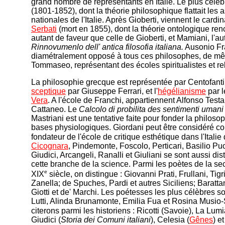
grand nombre de représentants en Italie. Le plus célèb
(1801-1852), dont la théorie philosophique flattait les 
nationales de l'Italie. Après Gioberti, viennent le cardi
Serbati
(mort en 1855), dont la théorie ontologique re
autant de faveur que celle de Gioberti, et Mamiani, l'au
Rinnovumenlo dell' antica filosofia italiana.
Ausonio Fr
diamétralement opposé à tous ces philosophes, de m
Tommaseo, représentant des écoles spiritualistes et re
La philosophie grecque est représentée par Centofanti,
sceptique
par Giuseppe Ferrari, et l'
hégélianisme
par l
Vera
. A l'école de Franchi, appartiennent Alfonso Testa
Cattaneo. Le
Calcolo di probilita des sentimenti umani
Mastriani est une tentative faite pour fonder la philoso
bases physiologiques. Giordani peut être considéré c
fondateur de l'école de critique esthétique dans l'Italie
Cicognara
, Pindemonte, Foscolo, Perticari, Basilio Puo
Giudici, Arcangeli, Ranalli et Giuliani se sont aussi di
cette branche de la science. Parmi les poètes de la s
e
XIX
siècle, on distingue : Giovanni Prati, Frullani, Tigr
Zanella; de Spuches, Pardi et autres Siciliens; Barattan
Giotti et de' Marchi. Les poétesses les plus célèbres s
Lutti, Alinda Brunamonte, Emilia Fua et Rosina Musio
citerons parmi les historiens : Ricotti (Savoie), La Lumi
Giudici (
Storia dei Comuni italiani
), Celesia (
Gênes
) e