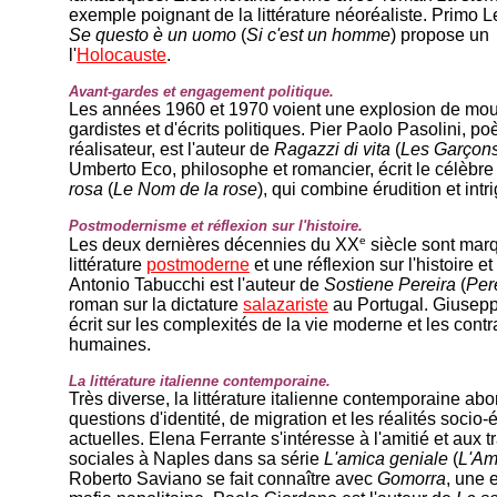
exemple poignant de la littérature néoréaliste. Primo L
Se questo è un uomo
(
Si c'est un homme
) propose un
l'
Holocauste
.
Avant-gardes et engagement politique.
Les années 1960 et 1970 voient une explosion de mo
gardistes et d'écrits politiques. Pier Paolo Pasolini, po
réalisateur, est l'auteur de
Ragazzi di vita
(
Les Garçons
Umberto Eco, philosophe et romancier, écrit le célèbr
rosa
(
Le Nom de la rose
), qui combine érudition et intr
Postmodernisme et réflexion sur l'histoire.
e
Les deux dernières décennies du XX
siècle sont mar
littérature
postmoderne
et une réflexion sur l'histoire e
Antonio Tabucchi est l'auteur de
Sostiene Pereira
(
Per
roman sur la dictature
salazariste
au Portugal. Giusepp
écrit sur les complexités de la vie moderne et les contr
humaines.
La littérature italienne contemporaine.
Très diverse, la littérature italienne contemporaine abo
questions d'identité, de migration et les réalités soci
actuelles. Elena Ferrante s'intéresse à l'amitié et aux 
sociales à Naples dans sa série
L'amica geniale
(
L'Am
Roberto Saviano se fait connaître avec
Gomorra
, une 