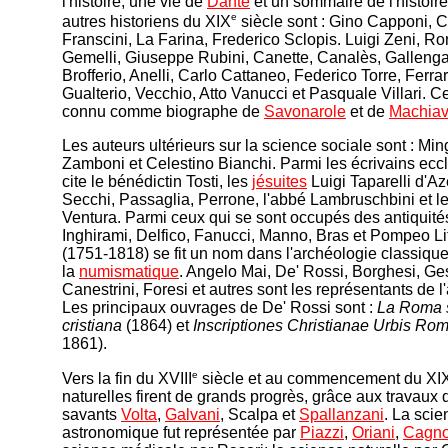
l'histoire, une vie de
Dante
et un sommaire de l'histoire 
e
autres historiens du XIX
siècle sont : Gino Capponi, C
Franscini, La Farina, Frederico Sclopis. Luigi Zeni, R
Gemelli, Giuseppe Rubini, Canette, Canalès, Gallenga
Brofferio, Anelli, Carlo Cattaneo, Federico Torre, Ferrari
Gualterio, Vecchio, Atto Vanucci et Pasquale Villari. Ce
connu comme biographe de
Savonarole
et de
Machiav
Les auteurs ultérieurs sur la science sociale sont : Ming
Zamboni et Celestino Bianchi. Parmi les écrivains eccl
cite le bénédictin Tosti, les
jésuites
Luigi Taparelli d'Az
Secchi, Passaglia, Perrone, l'abbé Lambruschbini et le
Ventura. Parmi ceux qui se sont occupés des antiquités
Inghirami, Delfico, Fanucci, Manno, Bras et Pompeo Lit
(1751-1818) se fit un nom dans l'archéologie classique
la
numismatique
. Angelo Mai, De' Rossi, Borghesi, Ges
Canestrini, Foresi et autres sont les représentants de l
Les principaux ouvrages de De' Rossi sont :
La Roma s
cristiana
(1864) et
Inscriptiones Christianae Urbis Ro
1861).
e
Vers la fin du XVIII
siècle et au commencement du XI
naturelles firent de grands progrès, grâce aux travaux 
savants
Volta
,
Galvani
, Scalpa et
Spallanzani
. La scie
astronomique fut représentée par
Piazzi
,
Oriani
,
Cagno