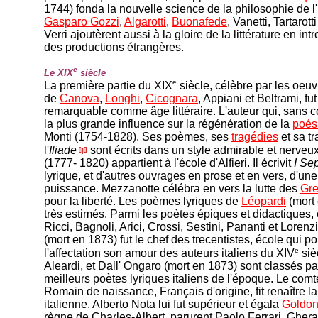
1744) fonda la nouvelle science de la philosophie de l'h
Gasparo Gozzi
,
Algarotti
,
Buonafede
, Vanetti, Tartarot
Verri ajoutèrent aussi à la gloire de la littérature en int
des productions étrangères.
e
Le XIX
siècle
e
La première partie du XIX
siècle, célèbre par les oeuv
de
Canova
,
Longhi
,
Cicognara
, Appiani et Beltrami, f
remarquable comme âge littéraire. L'auteur qui, sans c
la plus grande influence sur la régénération de la
poés
Monti (1754-1828). Ses poèmes, ses
tragédies
et sa t
l'
Iliade
sont écrits dans un style admirable et nerveu
(1777- 1820) appartient à l'école d'Alfieri. Il écrivit
I Sep
lyrique, et d'autres ouvrages en prose et en vers, d'u
puissance. Mezzanotte célébra en vers la lutte des
Gr
pour la liberté. Les poèmes lyriques de
Léopardi
(mort 
très estimés. Parmi les poètes épiques et didactiques, o
Ricci, Bagnoli, Arici, Crossi, Sestini, Pananti et Lorenz
(mort en 1873) fut le chef des trecentistes, école qui po
e
l'affectation son amour des auteurs italiens du XIV
sièc
Aleardi, et Dall' Ongaro (mort en 1873) sont classés pa
meilleurs poètes lyriques italiens de l'époque. Le comt
Romain de naissance, Français d'origine, fit renaître l
italienne. Alberto Nota lui fut supérieur et égala
Goldon
règne de Charles-Albert, parurent Paolo Ferrari, Gherar