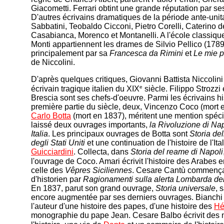
Giacometti. Ferrari obtint une grande réputation par s
D'autres écrivains dramatiques de la période ante-unita
Sabbatini, Teobaldo Cicconi, Pietro Corelli, Caterino de
Casabianca, Morenco et Montanelli. A l'école classiqu
Monti appartiennent les drames de Silvio Pellico (178
principalement par sa
Francesca da Rimini
et
Le mie p
de Niccolini.
D'après quelques critiques, Giovanni Battista Niccolini
e
écrivain tragique italien du XIX
siècle. Filippo Strozzi
Brescia sont ses chefs-d'oeuvre. Parmi les écrivains hi
première partie du siècle, deux, Vincenzo Coco (mort 
Carlo Botta
(mort en 1837), méritent une mention spéc
laissé deux ouvrages importants,
la Rivoluzione di Na
Italia
. Les principaux ouvrages de Botta sont
Storia de
degli Stati Uniti
et une continuation de l'histoire de l'Ita
Guicciardini
. Collecta, dans
Storia del reame di Napoli
l'ouvrage de Coco. Amari écrivit l'histoire des Arabes e
celle des
Vêpres Siciliennes
. Cesare Cantù commença 
d'historien par
Ragionamenti sulla alerta Lombarda del
En 1837, parut son grand ouvrage,
Storia universale
, 
encore augmentée par ses derniers ouvrages. Bianchi 
l'auteur d'une histoire des papes, d'une histoire des
Hé
monographie du pape Jean. Cesare Balbo écrivit des m