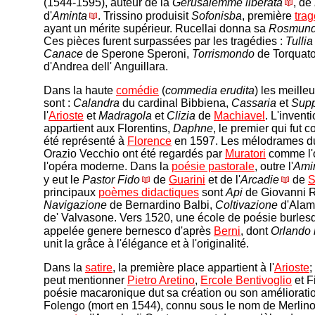
(1544-1595), auteur de la
Gerusalemme liberata
, de
d'
Aminta
. Trissino produisit
Sofonisba
, première
trag
ayant un mérite supérieur. Rucellai donna sa
Rosmun
Ces pièces furent surpassées par les tragédies :
Tullia
Canace
de Sperone Speroni,
Torrismondo
de Torquato
d'Andrea dell' Anguillara.
Dans la haute
comédie
(
commedia erudita
) les meill
sont :
Calandra
du cardinal Bibbiena,
Cassaria
et
Supp
l'
Arioste
et
Madragola
et
Clizia
de
Machiavel
. L'inventi
appartient aux Florentins,
Daphne
, le premier qui fut
été représenté à
Florence
en 1597. Les mélodrames d
Orazio Vecchio ont été regardés par
Muratori
comme l'o
l'opéra moderne. Dans la
poésie pastorale
, outre l'
Ami
y eut le
Pastor Fido
de
Guarini
et de l'
Arcadie
de
S
principaux
poèmes didactiques
sont
Api
de Giovanni R
Navigazione
de Bernardino Balbi,
Coltivazione
d'Alam
de' Valvasone. Vers 1520, une école de poésie burlesqu
appelée genere bernesco d'après
Berni
, dont
Orlando 
unit la grâce à l'élégance et à l'originalité.
Dans la
satire
, la première place appartient à l'
Arioste
;
peut mentionner
Pietro Aretino
,
Ercole Bentivoglio
et F
poésie macaronique dut sa création ou son amélioratio
Folengo (mort en 1544), connu sous le nom de Merlin