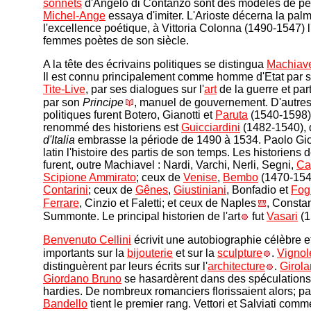
sonnets
d'Angelo di Contanzo sont des modèles de pe
Michel-Ange
essaya d'imiter. L'Arioste décerna la pal
l'excellence poétique, à Vittoria Colonna (1490-1547) 
femmes poètes de son siècle.
A la tête des écrivains politiques se distingua
Machiav
Il est connu principalement comme homme d'Etat par s
Tite-Live
, par ses dialogues sur l'
art
de la guerre et par
par son
Principe
, manuel de gouvernement. D'autres
politiques furent Botero, Gianotti et
Paruta
(1540-1598).
renommé des historiens est
Guicciardini
(1482-1540), 
d'Italia
embrasse la période de 1490 à 1534. Paolo Giov
latin l'histoire des partis de son temps. Les historiens 
furent, outre Machiavel : Nardi, Varchi, Nerli, Segni,
Ca
Scipione Ammirato
; ceux de
Venise
,
Bembo
(1470-1547
Contarini
; ceux de
Gênes
,
Giustiniani
, Bonfadio et
Fogl
Ferrare
, Cinzio et Faletti; et ceux de Naples
, Constan
Summonte. Le principal historien de l'art
fut
Vasari
(1
Benvenuto Cellini
écrivit une autobiographie célèbre et
importants sur la
bijouterie
et sur la
sculpture
.
Vignol
distinguèrent par leurs écrits sur l'
architecture
.
Girol
Giordano Bruno
se hasardèrent dans des spéculations
hardies. De nombreux romanciers florissaient alors; p
Bandello
tient le premier rang. Vettori et Salviati comm