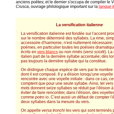
anciens poètes; et le dernier s'occupa de compiler le
V
Crusca
, ouvrage philologique important sur la
langue i
La versification italienne
La versification italienne est fondée sur l'accent pro
sur le nombre déterminé des syllabes. La rime, sim
accessoire d'harmonie, n'est nullement nécessaire; 
poèmes, en particulier toutes les poésies dramatiqu
écrits en
vers blancs
ou non rimés (
versi sciolti
). La
italien part de la dernière syllabe accentuée; dès lor
pas toujours la dernière syllabe qui la constitue.
On distingue chaque espèce de vers par le nombre 
dont il est composé. Il y a élision lorsqu'une voyelle
rencontre avec une voyelle initiale : dans ce cas, c
comptent que pour une seule syllabe. Ainsi, tel vers
mots donnent seize syllabes se réduit par l'élision à 
éviter de faire rencontrer, dans l'élision, des voyell
comme
potro io
. C'est aussi un défaut de compter l'
deux syllabes dans la mesure du vers.
On appelle
versa tronchi
les vers qui sont terminés 