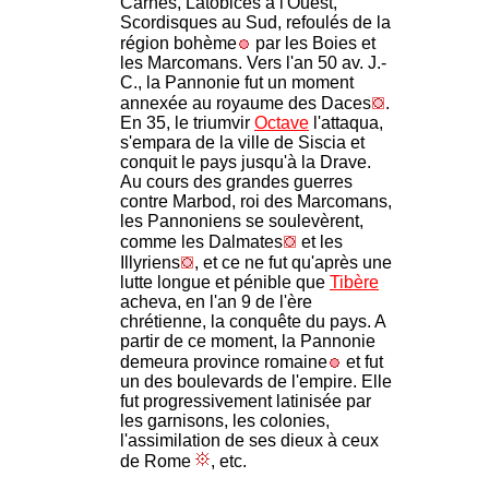
Carnes, Latobices à l'Ouest,
Scordisques au Sud, refoulés de la
région bohème
par les Boies et
les Marcomans. Vers l'an 50 av. J.-
C., la Pannonie fut un moment
annexée au royaume des Daces
.
En 35, le triumvir
Octave
l'attaqua,
s'empara de la ville de Siscia et
conquit le pays jusqu'à la Drave.
Au cours des grandes guerres
contre Marbod, roi des Marcomans,
les Pannoniens se soulevèrent,
comme les Dalmates
et les
Illyriens
, et ce ne fut qu'après une
lutte longue et pénible que
Tibère
acheva, en l'an 9 de l'ère
chrétienne, la conquête du pays. A
partir de ce moment, la Pannonie
demeura province romaine
et fut
un des boulevards de l'empire. Elle
fut progressivement latinisée par
les garnisons, les colonies,
l'assimilation de ses dieux à ceux
de Rome
, etc.