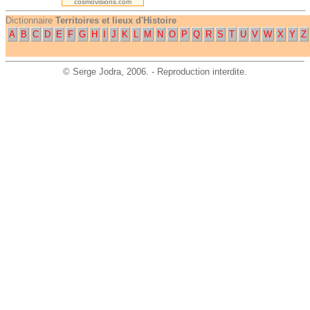
cosmovisions.com
Dictionnaire
Territoires et lieux d'Histoire
A
B
C
D
E
F
G
H
I
J
K
L
M
N
O
P
Q
R
S
T
U
V
W
X
Y
Z
©
Serge Jodra
, 2006. - Reproduction interdite.