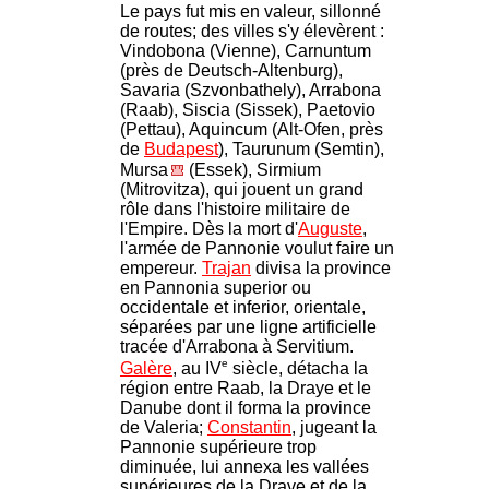
Le pays fut mis en valeur, sillonné
de routes; des villes s'y élevèrent :
Vindobona (Vienne), Carnuntum
(près de Deutsch-Altenburg),
Savaria (Szvonbathely), Arrabona
(Raab), Siscia (Sissek), Paetovio
(Pettau), Aquincum (Alt-Ofen, près
de
Budapest
), Taurunum (Semtin),
Mursa
(Essek), Sirmium
(Mitrovitza), qui jouent un grand
rôle dans l'histoire militaire de
l'Empire. Dès la mort d'
Auguste
,
l'armée de Pannonie voulut faire un
empereur.
Trajan
divisa la province
en Pannonia superior ou
occidentale et inferior, orientale,
séparées par une ligne artificielle
tracée d'Arrabona à Servitium.
e
Galère
, au IV
siècle, détacha la
région entre Raab, la Draye et le
Danube dont il forma la province
de Valeria;
Constantin
, jugeant la
Pannonie supérieure trop
diminuée, lui annexa les vallées
supérieures de la Drave et de la