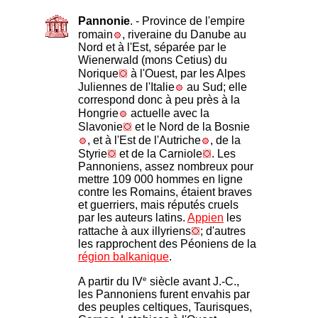
Pannonie
. - Province de l'empire
romain
, riveraine du Danube au
Nord et à l'Est, séparée par le
Wienerwald (mons Cetius) du
Norique
à l'Ouest, par les Alpes
Juliennes de l'Italie
au Sud; elle
correspond donc à peu près à la
Hongrie
actuelle avec la
Slavonie
et le Nord de la Bosnie
, et à l'Est de l'Autriche
, de la
Styrie
et de la Carniole
. Les
Pannoniens, assez nombreux pour
mettre 109 000 hommes en ligne
contre les Romains, étaient braves
et guerriers, mais réputés cruels
par les auteurs latins.
Appien
les
rattache à aux illyriens
; d'autres
les rapprochent des Péoniens de la
région balkanique
.
e
A partir du IV
siècle avant J.-C.,
les Pannoniens furent envahis par
des peuples celtiques, Taurisques,