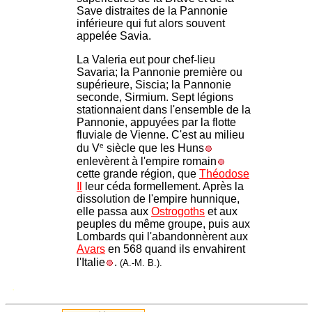
Save distraites de la Pannonie
inférieure qui fut alors souvent
appelée Savia.
La Valeria eut pour chef-lieu
Savaria; la Pannonie première ou
supérieure, Siscia; la Pannonie
seconde, Sirmium. Sept légions
stationnaient dans l'ensemble de la
Pannonie, appuyées par la flotte
fluviale de Vienne. C'est au milieu
e
du V
siècle que les Huns
enlevèrent à l'empire romain
cette grande région, que
Théodose
Il
leur céda formellement. Après la
dissolution de l'empire hunnique,
elle passa aux
Ostrogoths
et aux
peuples du même groupe, puis aux
Lombards qui l'abandonnèrent aux
Avars
en 568 quand ils envahirent
l'Italie
.
(A.-M. B.).
.