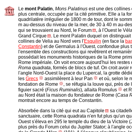
Le
mont Palatin
,
Mons Palatinus
est une des collines
plus centrale, occupée par la cité primitive. Elle a la f
quadrilatère irrégulier de 1800 m de tour, dont le somm
m au-dessus du niveau de la mer, de 30 à 40 m au-des
qui se trouvaient au Nord, le Forum
, à l'Ouest le Vél
Grand Cirque
. Le mont Palatin duquel on distinguait 
collines de Velia au Nord vers l'
Esquilin
(en face la
bas
Constantin
) et de Germalus à l'Ouest, confondue plus 
l'ensemble des constructions qui revêtirent et remanière
possédait les monuments historiques de la Rome primit
Rome impériale. On voit encore aujourd'hui les restes 
Roma quadrata
, formés de blocs de tuf. On croit avoir 
l'angle Nord-Ouest la place du Lupercal, la grotte déd
les
Grecs
assimilèrent à leur Pan
et où, selon le 
fondation de Rome
, se réfugia la louve qui, près de 
figuier sacré (
Ficus Ruminalis
), allaita Romulus
et R
au Nord était la maison du fondateur de Rome (
Casa R
montrait encore au temps de Constantin.
Absorbée dans la cité qui eut au Capitole
sa citadell
sanctuaire, cette Roma quadrata n'en fut plus qu'un qua
Ouest s'éleva en 295 le temple du dieu de la Victoire (
plus près du Forum celui du Jupiter Stator; à l'angle oc