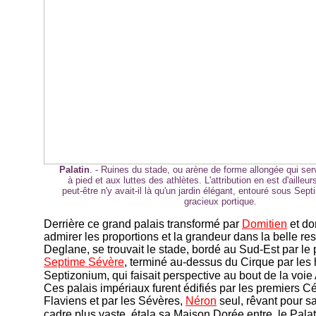
Palatin
. - Ruines du stade, ou arène de forme allongée qui ser
à pied et aux luttes des athlètes. L'attribution en est d'ailleu
peut-être n'y avait-il là qu'un jardin élégant, entouré sous Sep
gracieux portique.
Derrière ce grand palais transformé par
Domitien
et do
admirer les proportions et la grandeur dans la belle re
Deglane, se trouvait le stade, bordé au Sud-Est par le 
Septime Sévère
, terminé au-dessus du Cirque par les
Septizonium, qui faisait perspective au bout de la voi
Ces palais impériaux furent édifiés par les premiers Cé
Flaviens et par les Sévères,
Néron
seul, rêvant pour s
cadre plus vaste, étala sa Maison Dorée entre, le Palati