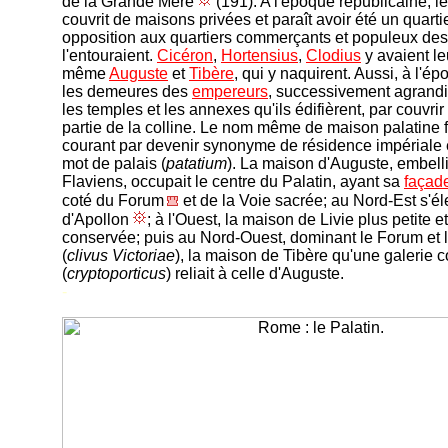
de la Grande Mère
(191). A l'époque républicaine, le
couvrit de maisons privées et paraît avoir été un quartie
opposition aux quartiers commerçants et populeux des
l'entouraient.
Cicéron
,
Hortensius
,
Clodius
y avaient l
même
Auguste
et
Tibère
, qui y naquirent. Aussi, à l'é
les demeures des
empereurs
, successivement agrandie
les temples et les annexes qu'ils édifièrent, par couvrir
partie de la colline. Le nom même de maison palatine f
courant par devenir synonyme de résidence impériale 
mot de palais (
patatium
). La maison d'Auguste, embelli
Flaviens, occupait le centre du Palatin, ayant sa
façad
coté du Forum
et de la Voie sacrée; au Nord-Est s'él
d'Apollon
; à l'Ouest, la maison de Livie plus petite 
conservée; puis au Nord-Ouest, dominant le Forum et 
(
clivus Victoriae
), la maison de Tibère qu'une galerie 
(
cryptoporticus
) reliait à celle d'Auguste.
-