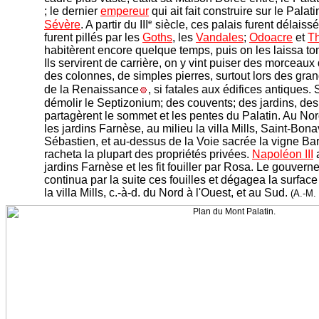
; le dernier
empereur
qui ait fait construire sur le Palati
e
Sévère
. A partir du III
siècle, ces palais furent délaiss
furent pillés par les
Goths
, les
Vandales
;
Odoacre
et
Th
habitèrent encore quelque temps, puis on les laissa to
Ils servirent de carrière, on y vint puiser des morceaux 
des colonnes, de simples pierres, surtout lors des gra
de la Renaissance
, si fatales aux édifices antiques. S
démolir le Septizonium; des couvents; des jardins, des
partagèrent le sommet et les pentes du Palatin. Au Nor
les jardins Farnèse, au milieu la villa Mills, Saint-Bona
Sébastien, et au-dessus de la Voie sacrée la vigne Bar
racheta la plupart des propriétés privées.
Napoléon III
a
jardins Farnèse et les fit fouiller par Rosa. Le gouvern
continua par la suite ces fouilles et dégagea la surface
la villa Mills, c.-à-d. du Nord à l'Ouest, et au Sud.
(A.-M. 