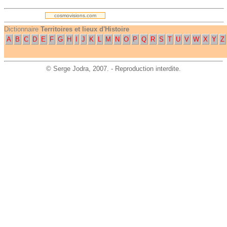
cosmovisions.com
Dictionnaire
Territoires et lieux d'Histoire
A
B
C
D
E
F
G
H
I
J
K
L
M
N
O
P
Q
R
S
T
U
V
W
X
Y
Z
©
Serge Jodra
, 2007. - Reproduction interdite.