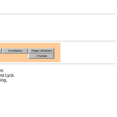
es
est Lyck.
ing,