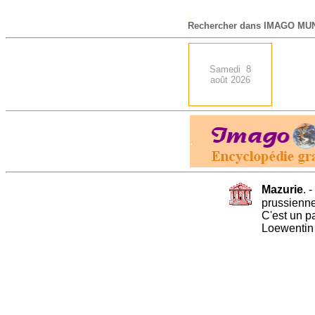
-
Rechercher dans IMAGO MUN
Samedi 8
août 2026
.
Mazurie
. 
prussienn
C'est un pa
Loewentin 