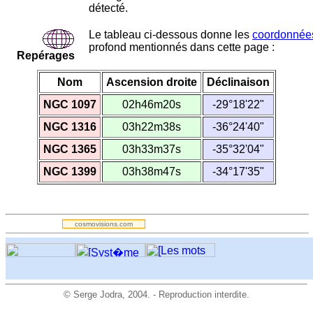
détecté.
Le tableau ci-dessous donne les
coordonnée
profond mentionnés dans cette page :
Repérages
Nom
Ascension droite
Déclinaison
NGC 1097
02h46m20s
-29°18'22"
NGC 1316
03h22m38s
-36°24'40"
NGC 1365
03h33m37s
-35°32'04"
NGC 1399
03h38m47s
-34°17'35"
.
cosmovisions.com
©
Serge Jodra
, 2004. - Reproduction interdite.