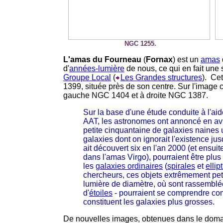
NGC 1255.
L'amas du Fourneau
(
Fornax
) est un
amas
d'
années-lumière
de nous, ce qui en fait une
Groupe Local
(
Les Grandes structures
). Ce
1399, située près de son centre. Sur l'image 
gauche NGC 1404 et à droite NGC 1387.
Sur la base d'une étude conduite à l'ai
AAT, les astronomes ont annoncé en avr
petite cinquantaine de galaxies naines 
galaxies dont on ignorait l'existence j
ait découvert six en l'an 2000 (et ensu
dans l'amas Virgo), pourraient être plu
les
galaxies ordinaires
(
spirales
et
ellip
chercheurs, ces objets extrêmement pet
lumière de diamètre, où sont rassemblé
d'
étoiles
- pourraient se comprendre com
constituent les galaxies plus grosses.
De nouvelles images, obtenues dans le domai