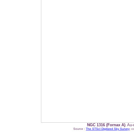
NGC 1316 (Fornax A)
Au-
.
Source :
The STScI Digitized Sky Survey
;
c