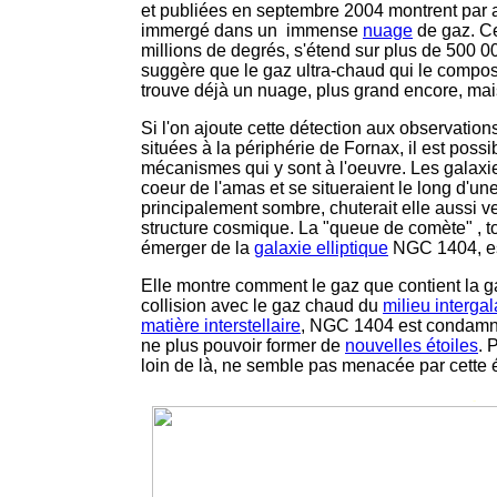
et publiées en septembre 2004 montrent par ai
immergé dans un immense
nuage
de gaz. Ce
millions de degrés, s'étend sur plus de 500 
suggère que le gaz ultra-chaud qui le compo
trouve déjà un nuage, plus grand encore, ma
Si l'on ajoute cette détection aux observatio
situées à la périphérie de Fornax, il est pos
mécanismes qui y sont à l'oeuvre. Les galaxie
coeur de l'amas et se situeraient le long d'une
principalement sombre, chuterait elle aussi ve
structure cosmique. La "queue de comète" , to
émerger de la
galaxie elliptique
NGC 1404, est
Elle montre comment le gaz que contient la ga
collision avec le gaz chaud du
milieu interga
matière interstellaire
, NGC 1404 est condamn
ne plus pouvoir former de
nouvelles étoiles
. 
loin de là, ne semble pas menacée par cette é
-