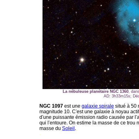
La nébuleuse planétaire NGC 1360
, dan
AD: 3h33m15s; Déc:
NGC 1097
est une
galaxie spirale
situé à 50 m
magnitude 10. C'est une galaxie à noyau actif
d'une puissante émission radio causée par l'
qui l'entoure. On estime la masse de ce trou n
masse du
Soleil
.
-