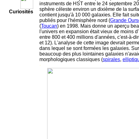
instruments de HST entre le 24 septembre 200
sphère céleste environ un dixième de la surf
Curiosités
contient jusqu'à 10 000 galaxies. Elle fait sui
publiés pour l'hémisphère nord (
Grande Ours
(
Toucan
) en 1998. Mais donne un aperçu bea
l'univers en expansion était vieux de moins d
entre 800 et 400 millions d'années, c'est-à-di
et 12). L'analyse de cette image devrait per
dans lequel se sont formées les galaxies. Sur 
beaucoup des plus lointaines galaxies n'avai
morphologiques classiques (
spirales
,
ellipti
-