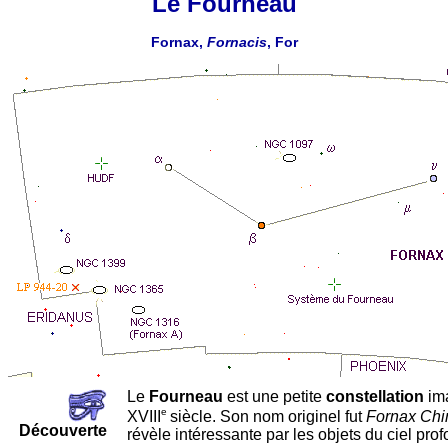
Le Fourneau
Fornax,
Fornacis
, For
Le
Fourneau
est une petite
constellation
ima
e
XVIII
siècle. Son nom originel fut
Fornax Chi
Découverte
révèle intéressante par les objets du ciel pro