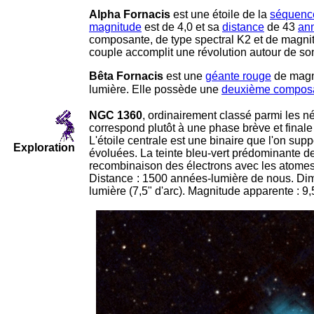
Alpha Fornacis
est une étoile de la
séquence
magnitude
est de 4,0 et sa
distance
de 43
an
composante, de type spectral K2 et de magnit
couple accomplit une révolution autour de s
Bêta Fornacis
est une
géante rouge
de magn
lumière. Elle possède une
deuxième compos
NGC 1360
, ordinairement classé parmi les n
correspond plutôt à une phase brève et finale d
L'étoile centrale est une binaire que l'on su
Exploration
évoluées. La teinte bleu-vert prédominante de
recombinaison des électrons avec les atomes
Distance
-
: 1500 années-lumière de nous. Di
lumière (7,5" d'arc). Magnitude apparente : 9,
-