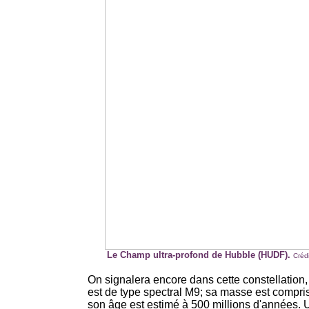
Le Champ ultra-profond de Hubble (HUDF).
Créd
On signalera encore dans cette constella
tion,
est de type spectral M9; sa masse est compri
son âge est estimé à 500 millions d'années. 